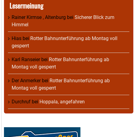
Lesermeinung
Rainer Kirmse , Altenburg
bei
Sicherer Blick zum
Himmel
Hias
bei
Rotter Bahnunterführung ab Montag voll
gesperrt
Karl Ranseier
bei
Rotter Bahnunterführung ab
Montag voll gesperrt
Der Anmerker
bei
Rotter Bahnunterführung ab
Montag voll gesperrt
Durchruf
bei
Hoppala, angefahren