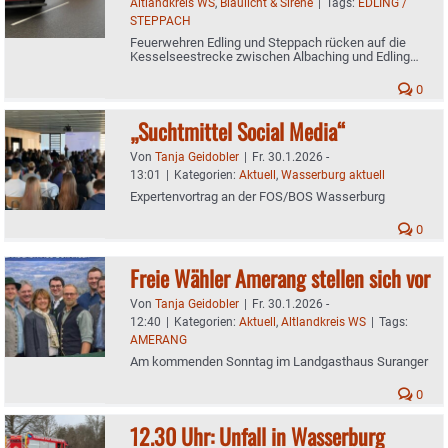
Altlandkreis WS
,
Blaulicht & Sirene
|
Tags:
EDLING /
STEPPACH
Feuerwehren Edling und Steppach rücken auf die
Kesselseestrecke zwischen Albaching und Edling
aus
0
„Suchtmittel Social Media“
Von
Tanja Geidobler
|
Fr. 30.1.2026 -
13:01
|
Kategorien:
Aktuell
,
Wasserburg aktuell
Expertenvortrag an der FOS/BOS Wasserburg
0
Freie Wähler Amerang stellen sich vor
Von
Tanja Geidobler
|
Fr. 30.1.2026 -
12:40
|
Kategorien:
Aktuell
,
Altlandkreis WS
|
Tags:
AMERANG
Am kommenden Sonntag im Landgasthaus Suranger
0
12.30 Uhr: Unfall in Wasserburg