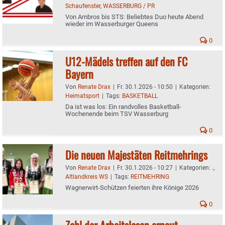
Schaufenster
,
WASSERBURG / PR
Von Ambros bis STS: Beliebtes Duo heute Abend
wieder im Wasserburger Queens
0
U12-Mädels treffen auf den FC
Bayern
Von
Renate Drax
|
Fr. 30.1.2026 - 10:50
|
Kategorien:
Heimatsport
|
Tags:
BASKETBALL
Da ist was los: Ein randvolles Basketball-
Wochenende beim TSV Wasserburg
0
Die neuen Majestäten Reitmehrings
Von
Renate Drax
|
Fr. 30.1.2026 - 10:27
|
Kategorien:
.
,
Altlandkreis WS
|
Tags:
REITMEHRING
Wagnerwirt-Schützen feierten ihre Könige 2026
0
Zahl der Arbeitslosen erneut