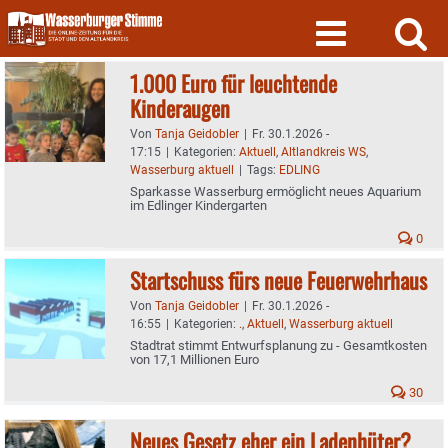
Skip
to
content
1.000 Euro für leuchtende
Kinderaugen
Von
Tanja Geidobler
|
Fr. 30.1.2026 -
17:15
|
Kategorien:
Aktuell
,
Altlandkreis WS
,
Wasserburg aktuell
|
Tags:
EDLING
Sparkasse Wasserburg ermöglicht neues Aquarium
im Edlinger Kindergarten
0
Startschuss fürs neue Feuerwehrhaus
Von
Tanja Geidobler
|
Fr. 30.1.2026 -
16:55
|
Kategorien:
.
,
Aktuell
,
Wasserburg aktuell
Stadtrat stimmt Entwurfsplanung zu - Gesamtkosten
von 17,1 Millionen Euro
30
Neues Gesetz eher ein Ladenhüter?