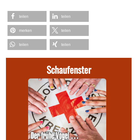
teilen
teilen
merken
teilen
teilen
teilen
Schaufenster