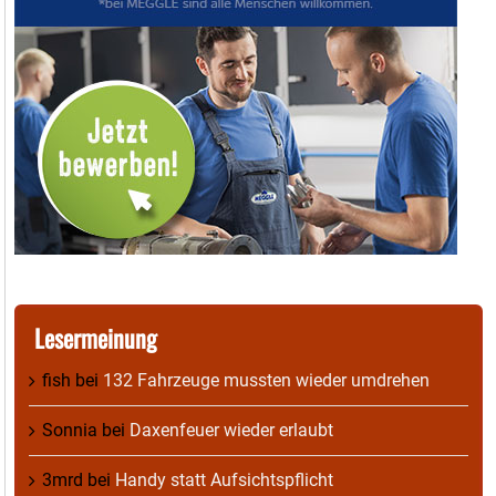
Lesermeinung
fish
bei
132 Fahrzeuge mussten wieder umdrehen
Sonnia
bei
Daxenfeuer wieder erlaubt
3mrd
bei
Handy statt Aufsichtspflicht