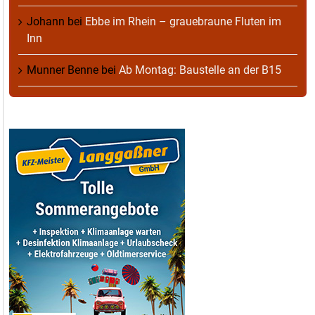
Johann
bei
Ebbe im Rhein – grauebraune Fluten im
Inn
Munner Benne
bei
Ab Montag: Baustelle an der B15