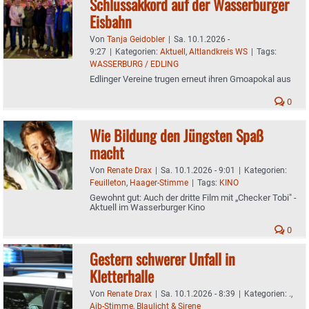
Schlussakkord auf der Wasserburger
Eisbahn
Von
Tanja Geidobler
|
Sa. 10.1.2026 -
9:27
|
Kategorien:
Aktuell
,
Altlandkreis WS
|
Tags:
WASSERBURG / EDLING
Edlinger Vereine trugen erneut ihren Gmoapokal aus
0
Wie Bildung den Jüngsten Spaß
macht
Von
Renate Drax
|
Sa. 10.1.2026 - 9:01
|
Kategorien:
Feuilleton
,
Haager-Stimme
|
Tags:
KINO
Gewohnt gut: Auch der dritte Film mit „Checker Tobi" -
Aktuell im Wasserburger Kino
0
Gestern schwerer Unfall in
Kletterhalle
Von
Renate Drax
|
Sa. 10.1.2026 - 8:39
|
Kategorien:
.
,
Aib-Stimme
,
Blaulicht & Sirene