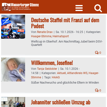
Skip
to
content
Deutsche Staffel mit Franzi auf dem
Podest
Von
Renate Drax
|
Sa. 10.1.2026 - 16:25
|
Kategorien:
Haager-Stimme
,
Heimatsport
Weltcup in Oberhof: Am Nachmittag Jubel beim DSV-
Quartett
0
Willkommen, Josefine!
Von
Tanja Geidobler
|
Sa. 10.1.2026 -
14:58
|
Kategorien:
Aktuell
,
Altlandkreis WS
,
Haager-
Stimme
|
Tags:
HAAG
Süßer Nachwuchs und glückliche Eltern in Winden
0
Johanniter schließen Umzug ab