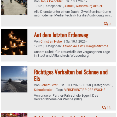
Von
Tanja Geidobler
|
Sa. 10.1.2026 -
13:02
|
Kategorien:
.
,
Aktuell
,
Wasserburg aktuell
Alle Dienste unter einem Dach - Zwei Seminarräume
mit moderner Medientechnik für die Ausbildung von
jährlich 560 Menschen
0
Auf dem letzten Erdenweg
Von
Christian Huber
|
Sa. 10.1.2026 -
12:02
|
Kategorien:
Altlandkreis WS
,
Haager-Stimme
Unsere Rubrik für Trauerfälle der vergangenen Tage
in Stadt und Altlandkreis Wasserburg
Richtiges Verhalten bei Schnee und
Eis
Von
Robert Berer
|
Sa. 10.1.2026 - 10:58
|
Kategorien:
.
,
Schaufenster
|
Tags:
VERKEHRSTIPP DER WOCHE
Von unserer Partner-Fahrschule Eggerl: Das
Verkehrsthema der Woche (302)
13