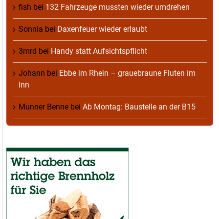
fish
bei
132 Fahrzeuge mussten wieder umdrehen
Sonnia
bei
Daxenfeuer wieder erlaubt
3mrd
bei
Handy statt Aufsichtspflicht
Johann
bei
Ebbe im Rhein – grauebraune Fluten im
Inn
Munner Benne
bei
Ab Montag: Baustelle an der B15