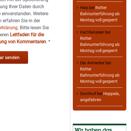
ung Ihrer Daten durch
Hias
bei
Rotter
 einverstanden. Weitere
Bahnunterführung ab
Montag voll gesperrt
 erfahren Sie in der
rklärung.
Bitte lesen Sie
Karl Ranseier
bei
seren
Leitfaden für die
Rotter
hung von Kommentaren
.
*
Bahnunterführung ab
Montag voll gesperrt
Der Anmerker
bei
Rotter
Bahnunterführung ab
Montag voll gesperrt
Durchruf
bei
Hoppala,
angefahren