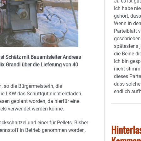
Ja es ist gu
Ich habe ni
gehört, das
Wenn in de
Parteiblatt 
geschrieben
spätestens 
die Beine di
issi Schätz mit Bauamtsleiter Andreas
Ich bin ges
ix Grandl über die Lieferung von 40
nicht stimm
dieses Parte
dass solche
 so die Bürgermeisterin, die
endlich auf
die LKW das Schüttgut nicht entladen
sen geplant worden, da hierfür eine
els verwendet werden könne.
ckschnitzel und einer für Pellets. Bisher
Hinterla
ennstoff in Betrieb genommen worden,
Kommen