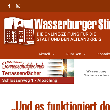
Skip
Facebook
Instagram
to
content
Aktuell
Rubriken
Kontakt
„Und es funktioniert d