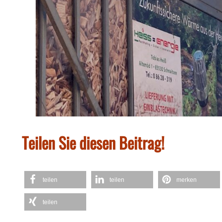
Teilen Sie diesen Beitrag!
teilen
teilen
merken
teilen