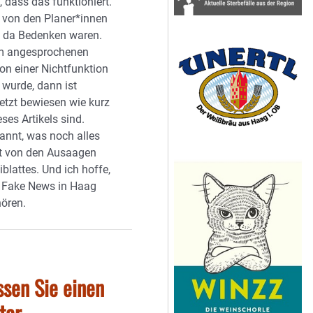
t, dass das funktioniert.
e von den Planer*innen
s da Bedenken waren.
m angesprochenen
von einer Nichtfunktion
 wurde, dann ist
jetzt bewiesen wie kurz
eses Artikels sind.
pannt, was noch alles
t von den Ausaagen
iblattes. Und ich hoffe,
 Fake News in Haag
hören.
ssen Sie einen
tar