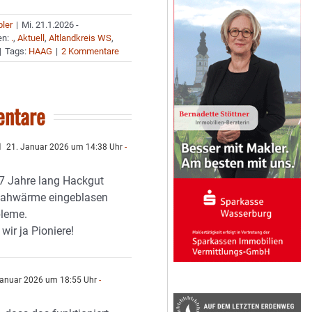
bler
|
Mi. 21.1.2026 -
en:
.
,
Aktuell
,
Altlandkreis WS
,
|
Tags:
HAAG
|
2 Kommentare
ntare
l
21. Januar 2026 um 14:38 Uhr
-
7 Jahre lang Hackgut
Nahwärme eingeblasen
bleme.
ir ja Pioniere!
anuar 2026 um 18:55 Uhr
-