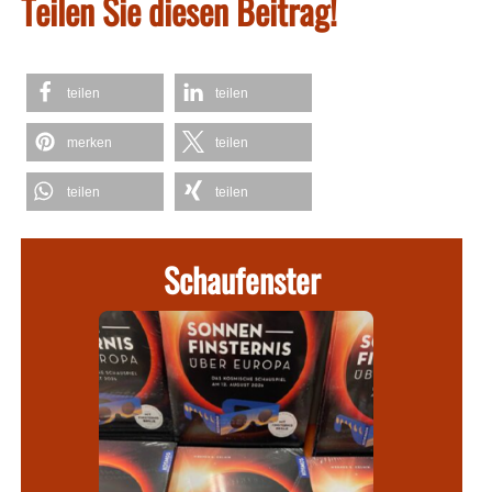
Teilen Sie diesen Beitrag!
teilen
teilen
merken
teilen
teilen
teilen
Schaufenster