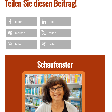
Teilen Sie diesen Beitrag!
teilen
teilen
merken
teilen
teilen
teilen
Schaufenster