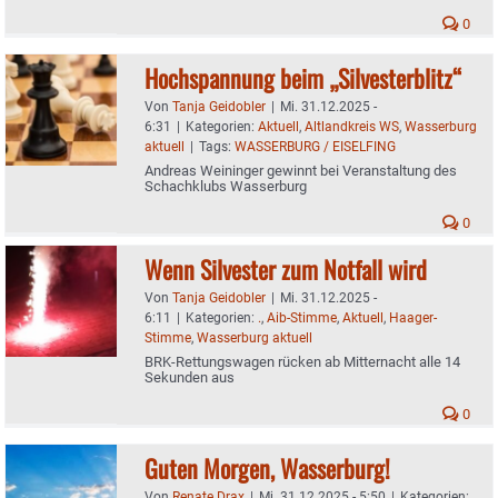
0
Hochspannung beim „Silvesterblitz“
Von
Tanja Geidobler
|
Mi. 31.12.2025 -
6:31
|
Kategorien:
Aktuell
,
Altlandkreis WS
,
Wasserburg
aktuell
|
Tags:
WASSERBURG / EISELFING
Andreas Weininger gewinnt bei Veranstaltung des
Schachklubs Wasserburg
0
Wenn Silvester zum Notfall wird
Von
Tanja Geidobler
|
Mi. 31.12.2025 -
6:11
|
Kategorien:
.
,
Aib-Stimme
,
Aktuell
,
Haager-
Stimme
,
Wasserburg aktuell
BRK-Rettungswagen rücken ab Mitternacht alle 14
Sekunden aus
0
Guten Morgen, Wasserburg!
Von
Renate Drax
|
Mi. 31.12.2025 - 5:50
|
Kategorien: