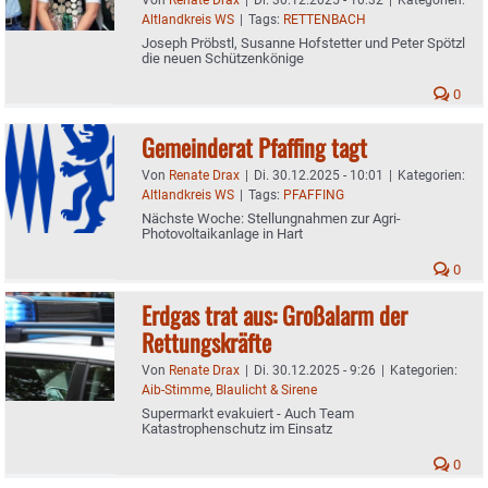
Altlandkreis WS
|
Tags:
RETTENBACH
Joseph Pröbstl, Susanne Hofstetter und Peter Spötzl
die neuen Schützenkönige
0
Gemeinderat Pfaffing tagt
Von
Renate Drax
|
Di. 30.12.2025 - 10:01
|
Kategorien:
Altlandkreis WS
|
Tags:
PFAFFING
Nächste Woche: Stellungnahmen zur Agri-
Photovoltaikanlage in Hart
0
Erdgas trat aus: Großalarm der
Rettungskräfte
Von
Renate Drax
|
Di. 30.12.2025 - 9:26
|
Kategorien:
Aib-Stimme
,
Blaulicht & Sirene
Supermarkt evakuiert - Auch Team
Katastrophenschutz im Einsatz
0