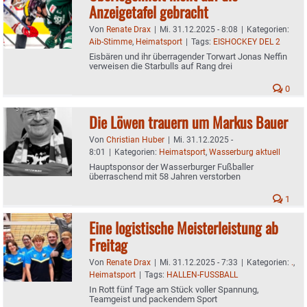
Anzeigetafel gebracht
Von
Renate Drax
|
Mi. 31.12.2025 - 8:08
|
Kategorien:
Aib-Stimme
,
Heimatsport
|
Tags:
EISHOCKEY DEL 2
Eisbären und ihr überragender Torwart Jonas Neffin
verweisen die Starbulls auf Rang drei
0
Die Löwen trauern um Markus Bauer
Von
Christian Huber
|
Mi. 31.12.2025 -
8:01
|
Kategorien:
Heimatsport
,
Wasserburg aktuell
Hauptsponsor der Wasserburger Fußballer
überraschend mit 58 Jahren verstorben
1
Eine logistische Meisterleistung ab
Freitag
Von
Renate Drax
|
Mi. 31.12.2025 - 7:33
|
Kategorien:
.
,
Heimatsport
|
Tags:
HALLEN-FUSSBALL
In Rott fünf Tage am Stück voller Spannung,
Teamgeist und packendem Sport