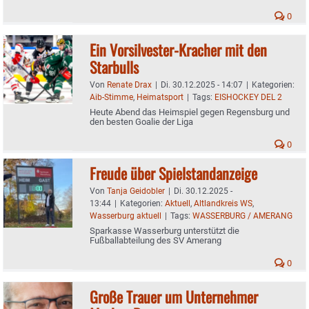
0
Ein Vorsilvester-Kracher mit den
Starbulls
Von
Renate Drax
|
Di. 30.12.2025 - 14:07
|
Kategorien:
Aib-Stimme
,
Heimatsport
|
Tags:
EISHOCKEY DEL 2
Heute Abend das Heimspiel gegen Regensburg und
den besten Goalie der Liga
0
Freude über Spielstandanzeige
Von
Tanja Geidobler
|
Di. 30.12.2025 -
13:44
|
Kategorien:
Aktuell
,
Altlandkreis WS
,
Wasserburg aktuell
|
Tags:
WASSERBURG / AMERANG
Sparkasse Wasserburg unterstützt die
Fußballabteilung des SV Amerang
0
Große Trauer um Unternehmer