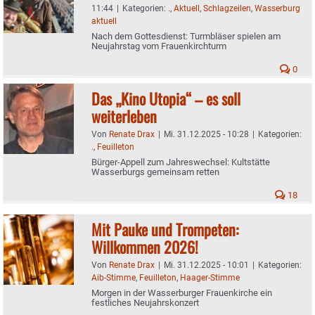
11:44
|
Kategorien:
.
,
Aktuell
,
Schlagzeilen
,
Wasserburg
aktuell
Nach dem Gottesdienst: Turmbläser spielen am
Neujahrstag vom Frauenkirchturm
0
Das „Kino Utopia“ – es soll
weiterleben
Von
Renate Drax
|
Mi. 31.12.2025 - 10:28
|
Kategorien:
.
,
Feuilleton
Bürger-Appell zum Jahreswechsel: Kultstätte
Wasserburgs gemeinsam retten
18
Mit Pauke und Trompeten:
Willkommen 2026!
Von
Renate Drax
|
Mi. 31.12.2025 - 10:01
|
Kategorien:
Aib-Stimme
,
Feuilleton
,
Haager-Stimme
Morgen in der Wasserburger Frauenkirche ein
festliches Neujahrskonzert