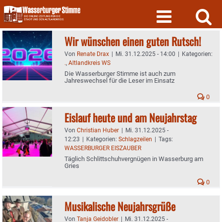
Skip
to
content
Wir wünschen einen guten Rutsch!
Von
Renate Drax
|
Mi. 31.12.2025 - 14:00
|
Kategorien:
.
,
Altlandkreis WS
Die Wasserburger Stimme ist auch zum
Jahreswechsel für die Leser im Einsatz
0
Eislauf heute und am Neujahrstag
Von
Christian Huber
|
Mi. 31.12.2025 -
12:23
|
Kategorien:
Schlagzeilen
|
Tags:
WASSERBURGER EISZAUBER
Täglich Schlittschuhvergnügen in Wasserburg am
Gries
0
Musikalische Neujahrsgrüße
Von
Tanja Geidobler
|
Mi. 31.12.2025 -