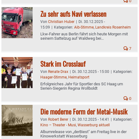
0
Zu sehr aufs Navi verlassen
Von
Christian Huber
|
Di. 30.12.2025 -
15:09
|
Kategorien:
Aib-Stimme
,
Landkreis Rosenheim
Lkw-Fahrer aus Berlin fährt sich heute Morgen mit
seinem Sattelzug auf Waldweg bei
Leonhardspfunzen fest
7
Stark im Crosslauf
Von
Renate Drax
|
Di. 30.12.2025 - 15:00
|
Kategorien:
Haager-Stimme
,
Heimatsport
Erfolgreiches Jahr für Sportler des SC Haag um
Serien-Siegerin Regina Wollboldt
0
Die moderne Form der Metal-Musik
Von
Robert Berer
|
Di. 30.12.2025 - 14:41
|
Kategorien:
Kino – Theater - Musi
,
Wasserburg aktuell
Albumrelease von „derBiest" am Freitag live in der
Kinowerkstatt Wasserburg