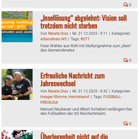
0
„Insellösung“ abgelehnt: Vision soll
trotzdem nicht sterben
Von
Renate Drax
|
Mi. 31.12.2025 - 9:11
|
Kategorien:
Altlandkreis WS
|
Tags:
ROTT
Freie Wähler aus Rott mit Stellungnahme zum „Nein"
des Gemeinderates
0
Erfreuliche Nachricht zum
Jahreswechsel
Von
Renate Drax
|
Mi. 31.12.2025 - 8:42
|
Kategorien:
Haager-Stimme
,
Heimatsport
|
Tags:
FUSSBALL-
KREISLIGA
Manuel Neubauer und Albert Schaberl verlängern bei
den Fußballern der SG Reichertsheim
0
Überlegenheit nicht auf die