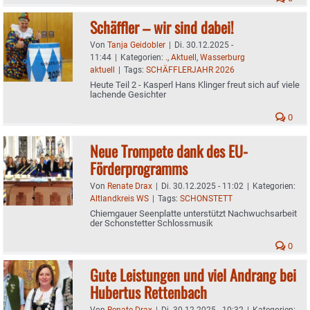
Schäffler – wir sind dabei!
Von
Tanja Geidobler
|
Di. 30.12.2025 -
11:44
|
Kategorien:
.
,
Aktuell
,
Wasserburg
aktuell
|
Tags:
SCHÄFFLERJAHR 2026
Heute Teil 2 - Kasperl Hans Klinger freut sich auf viele
lachende Gesichter
0
Neue Trompete dank des EU-
Förderprogramms
Von
Renate Drax
|
Di. 30.12.2025 - 11:02
|
Kategorien:
Altlandkreis WS
|
Tags:
SCHONSTETT
Chiemgauer Seenplatte unterstützt Nachwuchsarbeit
der Schonstetter Schlossmusik
0
Gute Leistungen und viel Andrang bei
Hubertus Rettenbach
Von
Renate Drax
|
Di. 30.12.2025 - 10:32
|
Kategorien: