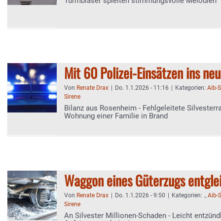
Turmbläser spielten stimmungsvolle Melodien
Mit 60 Polizei-Einsätzen ins neu
Von
Renate Drax
|
Do. 1.1.2026 - 11:16
|
Kategorien:
Aib-
Sirene
Bilanz aus Rosenheim - Fehlgeleitete Silvesterr
Wohnung einer Familie in Brand
Waggon eines Güterzugs entglei
Von
Renate Drax
|
Do. 1.1.2026 - 9:50
|
Kategorien:
.
,
Aib-
Sirene
An Silvester Millionen-Schaden - Leicht entzünd