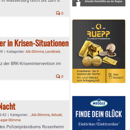
n in Wasserburg noch bis zum 6.
0
fer in Krisen-Situationen
09
|
Kategorien:
Aib-Stimme
,
Landkreis
z der BRK-Krisenintervention im
0
 Nacht
 9:42
|
Kategorien:
.
,
Aib-Stimme
,
Aktuell
,
ager-Stimme
z des Polizeipräsidiums Rosenheim