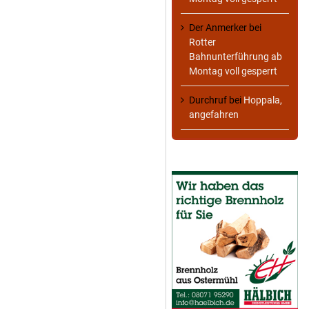
Der Anmerker
bei
Rotter
Bahnunterführung ab
Montag voll gesperrt
Durchruf
bei
Hoppala,
angefahren