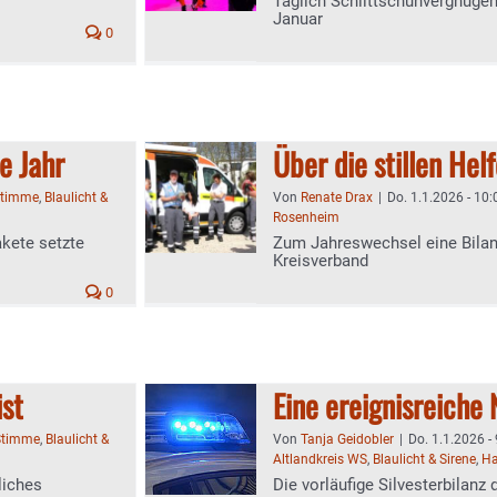
Täglich Schlittschuhvergnüge
Januar
0
e Jahr
Über die stillen Hel
Stimme
,
Blaulicht &
Von
Renate Drax
|
Do. 1.1.2026 - 10:
Rosenheim
akete setzte
Zum Jahreswechsel eine Bilan
Kreisverband
0
st
Eine ereignisreiche
Stimme
,
Blaulicht &
Von
Tanja Geidobler
|
Do. 1.1.2026 -
Altlandkreis WS
,
Blaulicht & Sirene
,
Ha
liches
Die vorläufige Silvesterbilan