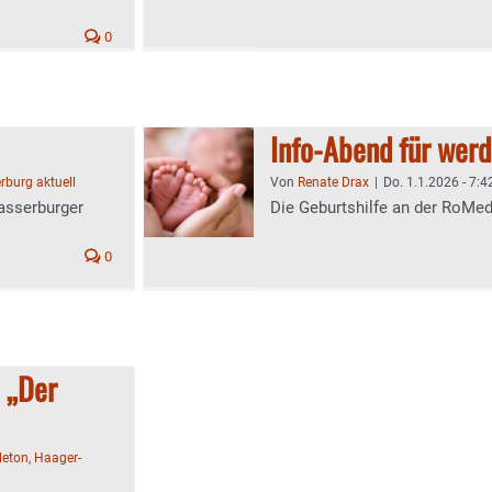
0
Info-Abend für werd
burg aktuell
Von
Renate Drax
|
Do. 1.1.2026 - 7:4
asserburger
Die Geburtshilfe an der RoMed-
0
: „Der
leton
,
Haager-