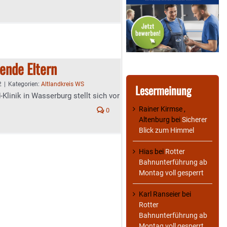
ende Eltern
2
|
Kategorien:
Altlandkreis WS
Lesermeinung
Klinik in Wasserburg stellt sich vor
Rainer Kirmse ,
0
Altenburg
bei
Sicherer
Blick zum Himmel
Hias
bei
Rotter
Bahnunterführung ab
Montag voll gesperrt
Karl Ranseier
bei
Rotter
Bahnunterführung ab
Montag voll gesperrt