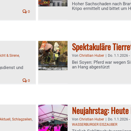
Hoher Sachschaden nach Bran
Kripo ermittelt und bittet um 
0
Spektakuläre Tierr
icht & Sirene
,
Von
Christian Huber
|
Do. 1.1.2026 -
Bei Soyen: Pferd war wegen Sil
an Hang abgestürzt
gsdienst und
0
Neujahrstag: Heute 
Aktuell
,
Schlagzeilen
,
Von
Christian Huber
|
Do. 1.1.2026 -
WASSERBURGER EISZAUBER