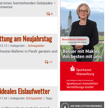
d eines leerstehenden Gebäudes –
Hinweise
0
ettung am Neujahrstag
 12:15
|
Kategorien:
.
,
Schlagzeilen
vester-Ballerei in Panik geraten und
11
ideales Eislaufwetter
 11:34
|
Kategorien:
Schlagzeilen
|
Tags: