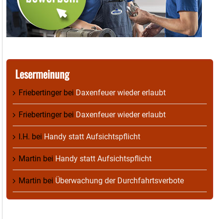
Lesermeinung
Friebertinger
bei
Daxenfeuer wieder erlaubt
Friebertinger
bei
Daxenfeuer wieder erlaubt
I.H.
bei
Handy statt Aufsichtspflicht
Martin
bei
Handy statt Aufsichtspflicht
Martin
bei
Überwachung der Durchfahrtsverbote