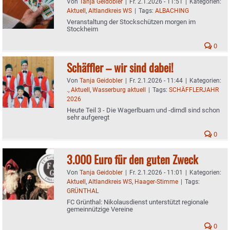
Von
Tanja Geidobler
|
Fr. 2.1.2026 - 11:51
|
Kategorien:
Aktuell
,
Altlandkreis WS
|
Tags:
ALBACHING
Veranstaltung der Stockschützen morgen im
Stockheim
0
Schäffler – wir sind dabei!
Von
Tanja Geidobler
|
Fr. 2.1.2026 - 11:44
|
Kategorien:
.
,
Aktuell
,
Wasserburg aktuell
|
Tags:
SCHÄFFLERJAHR
2026
Heute Teil 3 - Die Wagerlbuam und -dirndl sind schon
sehr aufgeregt
0
3.000 Euro für den guten Zweck
Von
Tanja Geidobler
|
Fr. 2.1.2026 - 11:01
|
Kategorien:
Aktuell
,
Altlandkreis WS
,
Haager-Stimme
|
Tags:
GRÜNTHAL
FC Grünthal: Nikolausdienst unterstützt regionale
gemeinnützige Vereine
0