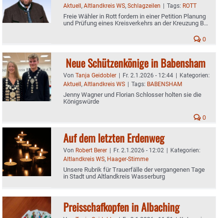
Aktuell
,
Altlandkreis WS
,
Schlagzeilen
|
Tags:
ROTT
Freie Wähler in Rott fordern in einer Petition Planung
und Prüfung eines Kreisverkehrs an der Kreuzung B15
/ St 2079
0
Neue Schützenkönige in Babensham
Von
Tanja Geidobler
|
Fr. 2.1.2026 - 12:44
|
Kategorien:
Aktuell
,
Altlandkreis WS
|
Tags:
BABENSHAM
Jenny Wagner und Florian Schlosser holten sie die
Königswürde
0
Auf dem letzten Erdenweg
Von
Robert Berer
|
Fr. 2.1.2026 - 12:02
|
Kategorien:
Altlandkreis WS
,
Haager-Stimme
Unsere Rubrik für Trauerfälle der vergangenen Tage
in Stadt und Altlandkreis Wasserburg
Preisschafkopfen in Albaching