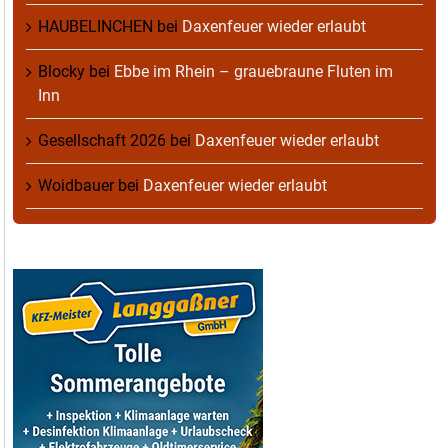
HAUBELINCHEN
bei
Daxenfeuer wieder erlaubt
Blocky
bei
Ebbe im Rhein – grauebraune Fluten im
Inn
Gesellschaft 2026
bei
Daxenfeuer wieder erlaubt
Woidbauer
bei
Daxenfeuer wieder erlaubt