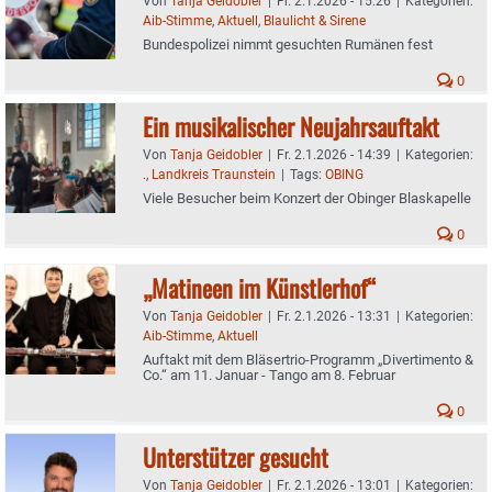
Von
Tanja Geidobler
|
Fr. 2.1.2026 - 15:26
|
Kategorien:
Aib-Stimme
,
Aktuell
,
Blaulicht & Sirene
Bundespolizei nimmt gesuchten Rumänen fest
0
Ein musikalischer Neujahrsauftakt
Von
Tanja Geidobler
|
Fr. 2.1.2026 - 14:39
|
Kategorien:
.
,
Landkreis Traunstein
|
Tags:
OBING
Viele Besucher beim Konzert der Obinger Blaskapelle
0
„Matineen im Künstlerhof“
Von
Tanja Geidobler
|
Fr. 2.1.2026 - 13:31
|
Kategorien:
Aib-Stimme
,
Aktuell
Auftakt mit dem Bläsertrio-Programm „Divertimento &
Co.“ am 11. Januar - Tango am 8. Februar
0
Unterstützer gesucht
Von
Tanja Geidobler
|
Fr. 2.1.2026 - 13:01
|
Kategorien: