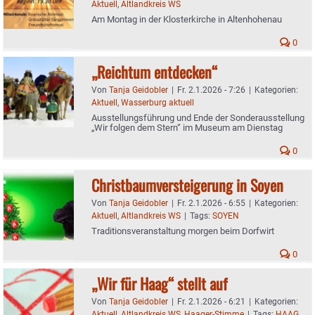
Aktuell
,
Altlandkreis WS
Am Montag in der Klosterkirche in Altenhohenau
0
„Reichtum entdecken“
Von
Tanja Geidobler
|
Fr. 2.1.2026 - 7:26
|
Kategorien:
Aktuell
,
Wasserburg aktuell
Ausstellungsführung und Ende der Sonderausstellung
„Wir folgen dem Stern“ im Museum am Dienstag
0
Christbaumversteigerung in Soyen
Von
Tanja Geidobler
|
Fr. 2.1.2026 - 6:55
|
Kategorien:
Aktuell
,
Altlandkreis WS
|
Tags:
SOYEN
Traditionsveranstaltung morgen beim Dorfwirt
0
„Wir für Haag“ stellt auf
Von
Tanja Geidobler
|
Fr. 2.1.2026 - 6:21
|
Kategorien:
Aktuell
,
Altlandkreis WS
,
Haager-Stimme
|
Tags:
HAAG