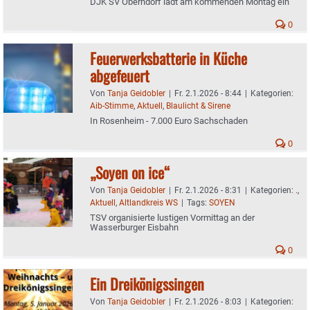
DJK SV Oberndorf lädt am kommenden Montag ein
0
Feuerwerksbatterie in Küche
abgefeuert
Von
Tanja Geidobler
|
Fr. 2.1.2026 - 8:44
|
Kategorien:
Aib-Stimme
,
Aktuell
,
Blaulicht & Sirene
In Rosenheim - 7.000 Euro Sachschaden
0
„Soyen on ice“
Von
Tanja Geidobler
|
Fr. 2.1.2026 - 8:31
|
Kategorien:
.
,
Aktuell
,
Altlandkreis WS
|
Tags:
SOYEN
TSV organisierte lustigen Vormittag an der
Wasserburger Eisbahn
0
Ein Dreikönigssingen
Von
Tanja Geidobler
|
Fr. 2.1.2026 - 8:03
|
Kategorien: