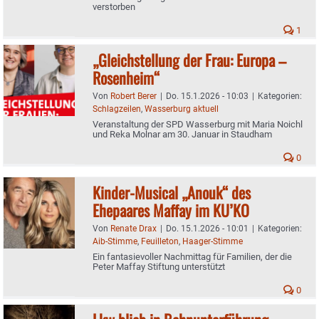
verstorben
1
„Gleichstellung der Frau: Europa –
Rosenheim“
Von
Robert Berer
|
Do. 15.1.2026 - 10:03
|
Kategorien:
Schlagzeilen
,
Wasserburg aktuell
Veranstaltung der SPD Wasserburg mit Maria Noichl
und Reka Molnar am 30. Januar in Staudham
0
Kinder-Musical „Anouk“ des
Ehepaares Maffay im KU’KO
Von
Renate Drax
|
Do. 15.1.2026 - 10:01
|
Kategorien:
Aib-Stimme
,
Feuilleton
,
Haager-Stimme
Ein fantasievoller Nachmittag für Familien, der die
Peter Maffay Stiftung unterstützt
0