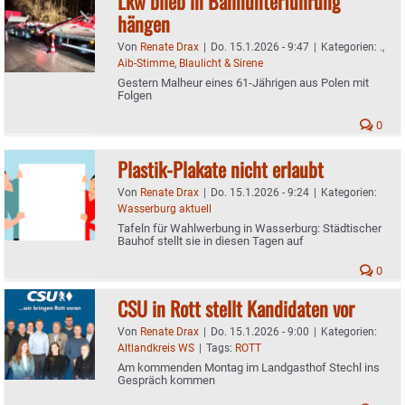
Lkw blieb in Bahnunterführung
hängen
Von
Renate Drax
|
Do. 15.1.2026 - 9:47
|
Kategorien:
.
,
Aib-Stimme
,
Blaulicht & Sirene
Gestern Malheur eines 61-Jährigen aus Polen mit
Folgen
0
Plastik-Plakate nicht erlaubt
Von
Renate Drax
|
Do. 15.1.2026 - 9:24
|
Kategorien:
Wasserburg aktuell
Tafeln für Wahlwerbung in Wasserburg: Städtischer
Bauhof stellt sie in diesen Tagen auf
0
CSU in Rott stellt Kandidaten vor
Von
Renate Drax
|
Do. 15.1.2026 - 9:00
|
Kategorien:
Altlandkreis WS
|
Tags:
ROTT
Am kommenden Montag im Landgasthof Stechl ins
Gespräch kommen