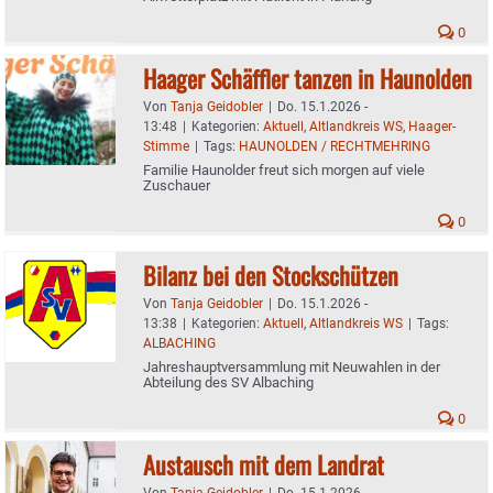
0
Haager Schäffler tanzen in Haunolden
Von
Tanja Geidobler
|
Do. 15.1.2026 -
13:48
|
Kategorien:
Aktuell
,
Altlandkreis WS
,
Haager-
Stimme
|
Tags:
HAUNOLDEN / RECHTMEHRING
Familie Haunolder freut sich morgen auf viele
Zuschauer
0
Bilanz bei den Stockschützen
Von
Tanja Geidobler
|
Do. 15.1.2026 -
13:38
|
Kategorien:
Aktuell
,
Altlandkreis WS
|
Tags:
ALBACHING
Jahreshauptversammlung mit Neuwahlen in der
Abteilung des SV Albaching
0
Austausch mit dem Landrat
Von
Tanja Geidobler
|
Do. 15.1.2026 -