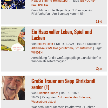
Haager-Stimme
,
Heimatsport
|
Tags:
EISHOCKEY-
BAYERNLIGA
Crunchtime in der Bayernliga: EHC morgen in
Pfaffenhofen - Am Sonntag kommt Ulm
0
Ein Haus voller Leben, Spiel und
Lachen
Von
Robert Berer
|
Do. 15.1.2026 - 10:32
|
Kategorien:
Altlandkreis WS
,
Haager-Stimme
,
Schaufenster
|
Tags:
WINDEN
Anmeldung für die Großtagespflege „Landkinder“ in
Winden ab sofort möglich
0
Große Trauer um Sepp Christandl
senior (†)
Von
Christian Huber
|
Do. 15.1.2026 -
10:05
|
Kategorien:
Auf dem letzten Erdenweg
,
Wasserburg aktuell
Wasserburger Urgestein im Alter von 91 Jahren