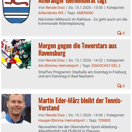
Von
Renate Drax
|
Do. 15.1.2026 - 15:00
|
Kategorien:
Altlandkreis WS
|
Tags:
AMERANG
Nächsten Mittwoch im Rathaus - Es geht auch um die
kommunale Wärmeplanung
0
Morgen gegen die Towerstars aus
Ravensburg
Von
Renate Drax
|
Do. 15.1.2026 - 14:32
|
Kategorien:
Aib-Stimme
,
Heimatsport
|
Tags:
EISHOCKEY DEL 2
Straffes Programm: Starbulls am Sonntag in Freiburg
und am Dienstag in Bad Nauheim
0
Martin Eder-März bleibt der Tennis-
Vorstand
Von
Renate Drax
|
Do. 15.1.2026 - 14:06
|
Kategorien:
Haager-Stimme
,
Heimatsport
|
Tags:
TENNIS
Neuwahlen bei der Oberndorfer Sport-Abteilung -
Allwetterplatz mit Flutlicht in Planung