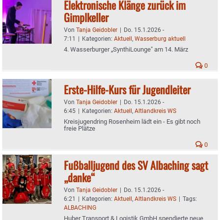
Elektronische Klänge zurück im
Gimplkeller
Von
Tanja Geidobler
|
Do. 15.1.2026 -
7:11
|
Kategorien:
Aktuell
,
Wasserburg aktuell
4. Wasserburger „SynthiLounge" am 14. März
0
Erste-Hilfe-Kurs für Jugendleiter
Von
Tanja Geidobler
|
Do. 15.1.2026 -
6:45
|
Kategorien:
Aktuell
,
Altlandkreis WS
Kreisjugendring Rosenheim lädt ein - Es gibt noch
freie Plätze
0
Fußballjugend des SV Albaching sagt
„danke“
Von
Tanja Geidobler
|
Do. 15.1.2026 -
6:21
|
Kategorien:
Aktuell
,
Altlandkreis WS
|
Tags:
ALBACHING
Huber Transport & Logistik GmbH spendierte neue