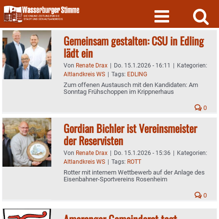
Skip
to
content
Gemeinsam gestalten: CSU in Edling
lädt ein
Von
Renate Drax
|
Do. 15.1.2026 - 16:11
|
Kategorien:
Altlandkreis WS
|
Tags:
EDLING
Zum offenen Austausch mit den Kandidaten: Am
Sonntag Frühschoppen im Krippnerhaus
0
Gordian Bichler ist Vereinsmeister
der Reservisten
Von
Renate Drax
|
Do. 15.1.2026 - 15:36
|
Kategorien:
Altlandkreis WS
|
Tags:
ROTT
Rotter mit internem Wettbewerb auf der Anlage des
Eisenbahner-Sportvereins Rosenheim
0
Ameranger Gemeinderat tagt