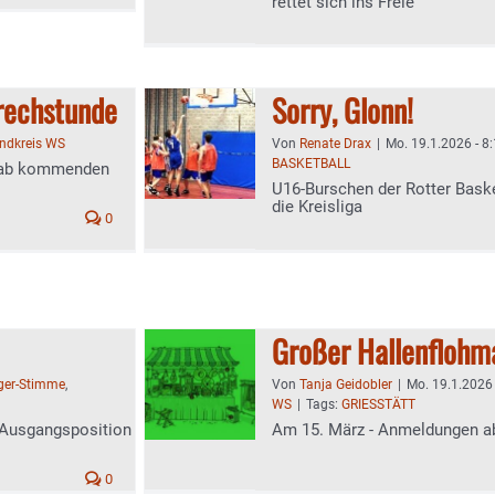
rettet sich ins Freie
prechstunde
Sorry, Glonn!
andkreis WS
Von
Renate Drax
|
Mo. 19.1.2026 - 8
BASKETBALL
s ab kommenden
U16-Burschen der Rotter Baske
die Kreisliga
0
Großer Hallenflohma
ger-Stimme
,
Von
Tanja Geidobler
|
Mo. 19.1.2026 
WS
|
Tags:
GRIESSTÄTT
 Ausgangsposition
Am 15. März - Anmeldungen ab
0