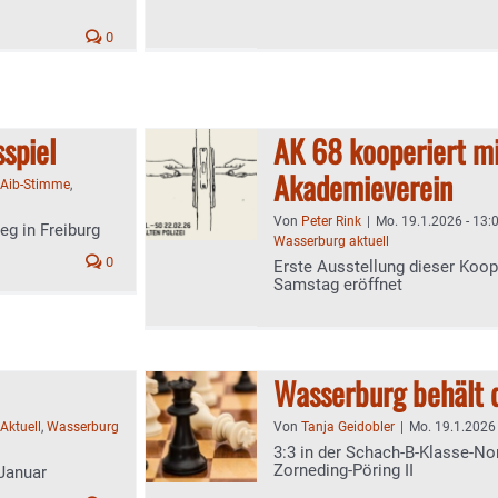
0
sspiel
AK 68 kooperiert m
Akademieverein
Aib-Stimme
,
Von
Peter Rink
|
Mo. 19.1.2026 - 13:
eg in Freiburg
Wasserburg aktuell
0
Erste Ausstellung dieser Ko
Samstag eröffnet
Wasserburg behält d
Aktuell
,
Wasserburg
Von
Tanja Geidobler
|
Mo. 19.1.2026 
3:3 in der Schach-B-Klasse-N
Zorneding-Pöring II
 Januar