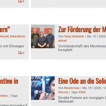
0
ern“
Zur Förderung der 
Aktuell
,
Altlandkreis
Von
Tanja Geidobler
|
Mo. 19.1.2026 
aktuell
en mit Ehrungen
Vorstandschaft des Montesso
komplett
0
stine in
Eine Ode an die Soli
Von
Renate Drax
|
Mo. 19.1.2026 - 1
Stimme
|
Tags:
KINO
illeton
|
Tags:
Double-Feature am morgigen D
Werkstatt
Karten-Vorverkauf