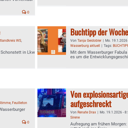
0
e
Buchtipp der Woch
ltlandkreis WS
,
Von
Tanja Geidobler
|
Mo. 19.1.2026 
Wasserburg aktuell
|
Tags:
BUCHTIP
Schonstett in Lkw
Mit dem Wasserburger Fabula 
es um die Entwicklungsgeschi
Von explosionsarti
aufgeschreckt
Stimme
,
Feuilleton
 Wasserburger
Von
Renate Drax
|
Mo. 19.1.2026 - 8
Sirene
0
Aufregung am frühen Morgen: K