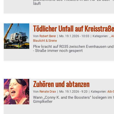
läuft
Tödlicher Unfall auf Kreisstraß
Von
Robert Berer
|
Mo. 19.1.2026 - 10:03
|
Kategorien:
.
,
A
Blaulicht & Sirene
Pkw kracht auf RO35 zwischen Evenhausen und 
- Straße immer noch gesperrt
Zuhören und abtanzen
Von
Renate Drax
|
Mo. 19.1.2026 - 9:20
|
Kategorien:
Aib-
Wann „Conny K. and the Boosters" loslegen im
Gimplkeller