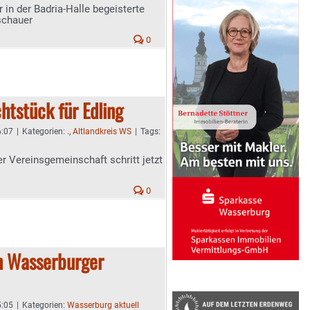
 in der Badria-Halle begeisterte
schauer
0
htstück für Edling
6:07
|
Kategorien:
.
,
Altlandkreis WS
|
Tags:
 Vereinsgemeinschaft schritt jetzt
0
in Wasserburger
5:05
|
Kategorien:
Wasserburg aktuell