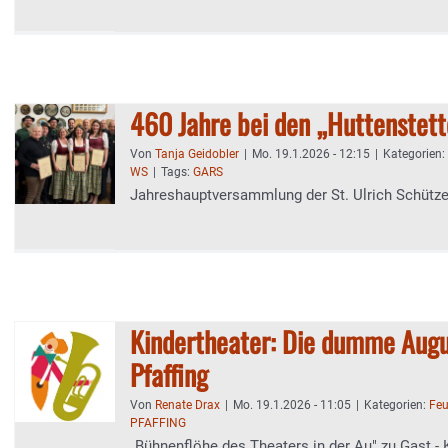
460 Jahre bei den „Huttenstett
Von
Tanja Geidobler
|
Mo. 19.1.2026 - 12:15
|
Kategorien:
WS
|
Tags:
GARS
Jahreshauptversammlung der St. Ulrich Schütz
Kindertheater: Die dumme Augu
Pfaffing
Von
Renate Drax
|
Mo. 19.1.2026 - 11:05
|
Kategorien:
Feu
PFAFFING
„Bühnenflöhe des Theaters in der Au" zu Gast - 