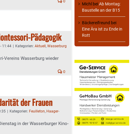
0
Michl
bei
Ab Montag:
Baustelle an der B15
Bäckereifreund
bei
Eine Ära ist zu Ende in
Montessori-Pädagogik
Rott
- 11:44
|
Kategorien:
Aktuell
,
Wasserburg
ri-Vereins Wasserburg wieder
0
darität der Frauen
0:35
|
Kategorien:
Feuilleton
,
Haager-
ienstag in der Wasserburger Kino-