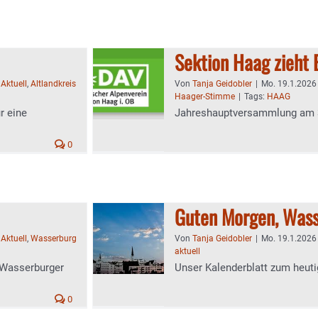
Sektion Haag zieht 
,
Aktuell
,
Altlandkreis
Von
Tanja Geidobler
|
Mo. 19.1.2026 
Haager-Stimme
|
Tags:
HAAG
r eine
Jahreshauptversammlung am 3
0
Guten Morgen, Wass
,
Aktuell
,
Wasserburg
Von
Tanja Geidobler
|
Mo. 19.1.2026 
aktuell
r Wasserburger
Unser Kalenderblatt zum heuti
0