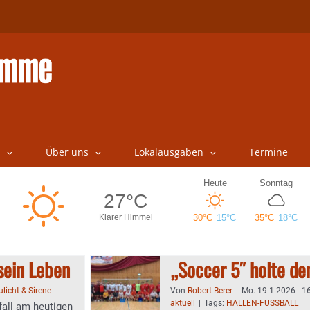
Über uns
Lokalausgaben
Termine
 sein Leben
„Soccer 5″ holte d
ulicht & Sirene
Von
Robert Berer
|
Mo. 19.1.2026 - 1
aktuell
|
Tags:
HALLEN-FUSSBALL
fall am heutigen