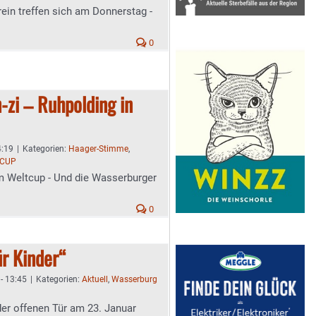
ein treffen sich am Donnerstag -
0
n-zi – Ruhpolding in
4:19
|
Kategorien:
Haager-Stimme
,
TCUP
 Weltcup - Und die Wasserburger
0
ür Kinder“
- 13:45
|
Kategorien:
Aktuell
,
Wasserburg
er offenen Tür am 23. Januar