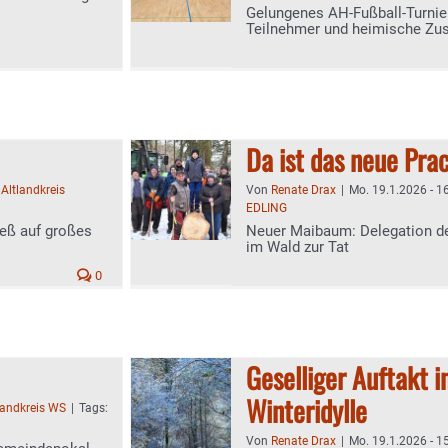
Gelungenes AH-Fußball-Turnier
Teilnehmer und heimische Zu
Da ist das neue Prac
:
Altlandkreis
Von
Renate Drax
|
Mo. 19.1.2026 - 1
EDLING
ieß auf großes
Neuer Maibaum: Delegation der
im Wald zur Tat
0
Geselliger Auftakt 
Winteridylle
landkreis WS
|
Tags:
Von
Renate Drax
|
Mo. 19.1.2026 - 1