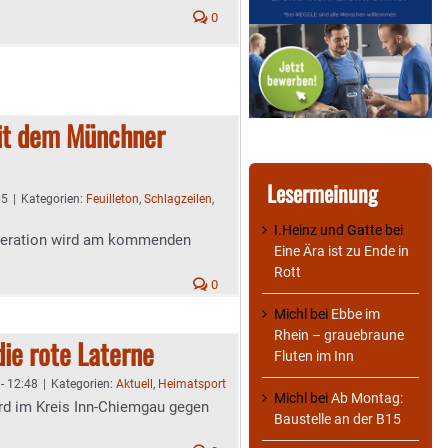
0
it dem Münchner
Lesermeinung
05
|
Kategorien:
Feuilleton
,
Schlagzeilen
,
I.Heinz und Gatte
bei
operation wird am kommenden
Eine Ära ist zu Ende in
Rott
0
Michl
bei
Ebbe im
Rhein – grauebraune
ie rote Laterne
Fluten im Inn
- 12:48
|
Kategorien:
Aktuell
,
Heimatsport
Michl
bei
Ab Montag:
ord im Kreis Inn-Chiemgau gegen
Baustelle an der B15