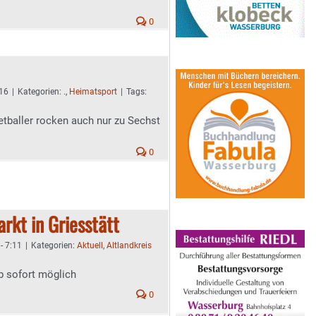
0
:16
|
Kategorien:
.
,
Heimatsport
|
Tags:
tballer rocken auch nur zu Sechst
0
rkt in Griesstätt
- 7:11
|
Kategorien:
Aktuell
,
Altlandkreis
 sofort möglich
0