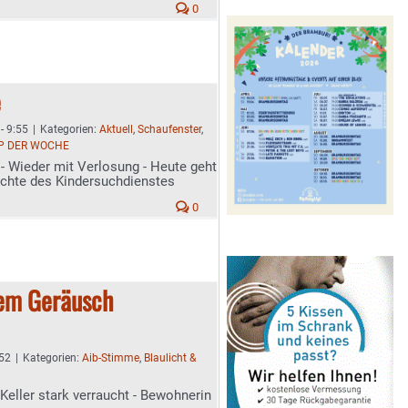
0
e
- 9:55
|
Kategorien:
Aktuell
,
Schaufenster
,
P DER WOCHE
- Wieder mit Verlosung - Heute geht
chte des Kindersuchdienstes
0
gem Geräusch
:52
|
Kategorien:
Aib-Stimme
,
Blaulicht &
eller stark verraucht - Bewohnerin