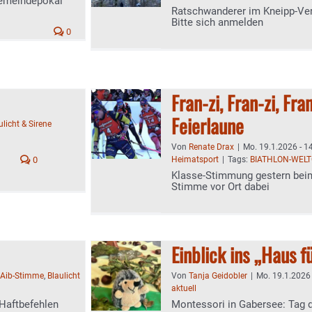
Gemeindepokal
Ratschwanderer im Kneipp-Ver
Bitte sich anmelden
0
Fran-zi, Fran-zi, Fra
Feierlaune
ulicht & Sirene
Von
Renate Drax
|
Mo. 19.1.2026 - 1
0
Heimatsport
|
Tags:
BIATHLON-WEL
Klasse-Stimmung gestern beim
Stimme vor Ort dabei
Einblick ins „Haus f
Aib-Stimme
,
Blaulicht
Von
Tanja Geidobler
|
Mo. 19.1.2026 
aktuell
Haftbefehlen
Montessori in Gabersee: Tag d