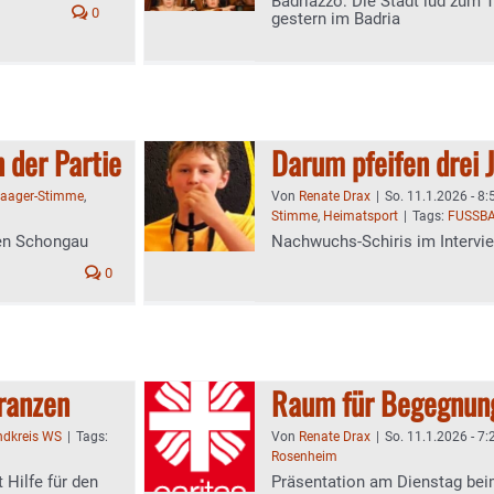
Badriazzo: Die Stadt lud zum 
0
gestern im Badria
 der Partie
Darum pfeifen drei 
aager-Stimme
,
Von
Renate Drax
|
So. 11.1.2026 - 8:
Stimme
,
Heimatsport
|
Tags:
FUSSBA
gen Schongau
Nachwuchs-Schiris im Intervi
0
lranzen
Raum für Begegnun
ndkreis WS
|
Tags:
Von
Renate Drax
|
So. 11.1.2026 - 7:
Rosenheim
 Hilfe für den
Präsentation am Dienstag beim