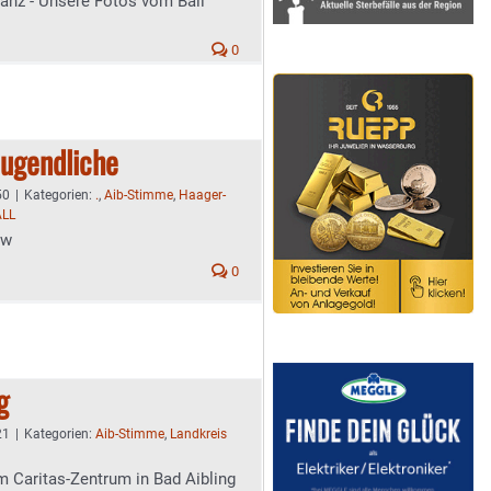
Tanz - Unsere Fotos vom Ball
0
Jugendliche
50
|
Kategorien:
.
,
Aib-Stimme
,
Haager-
LL
ew
0
g
21
|
Kategorien:
Aib-Stimme
,
Landkreis
 Caritas-Zentrum in Bad Aibling