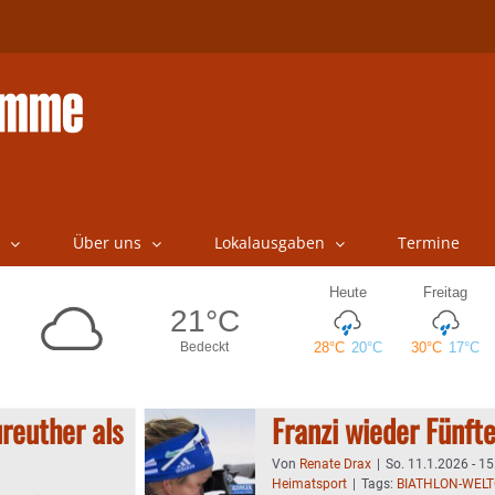
Über uns
Lokalausgaben
Termine
reuther als
Franzi wieder Fünft
Von
Renate Drax
|
So. 11.1.2026 - 15
Heimatsport
|
Tags:
BIATHLON-WEL