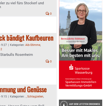
er zu viel fürs Stockerl und
n
0
ck bändigt Kaufbeuren
- 9:27
|
Kategorien:
Aib-Stimme
,
 2
 Starbulls Rosenheim
0
timmung und Genüsse
- 9:15
|
Kategorien:
.
,
Schlagzeilen
,