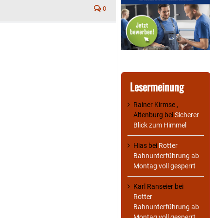
0
Lesermeinung
Rainer Kirmse ,
Altenburg
bei
Sicherer
Blick zum Himmel
Hias
bei
Rotter
Bahnunterführung ab
Montag voll gesperrt
Karl Ranseier
bei
Rotter
Bahnunterführung ab
Montag voll gesperrt