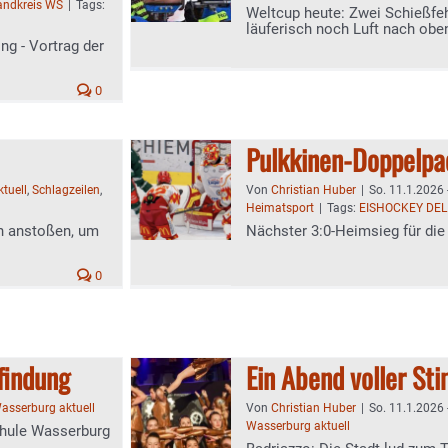
landkreis WS
|
Tags:
Weltcup heute: Zwei Schießfehl
läuferisch noch Luft nach obe
ng - Vortrag der
0
Pulkkinen-Doppelpa
ktuell
,
Schlagzeilen
,
Von
Christian Huber
|
So. 11.1.2026 
Heimatsport
|
Tags:
EISHOCKEY DEL
n anstoßen, um
Nächster 3:0-Heimsieg für die
0
sfindung
Ein Abend voller S
asserburg aktuell
Von
Christian Huber
|
So. 11.1.2026 
Wasserburg aktuell
chule Wasserburg