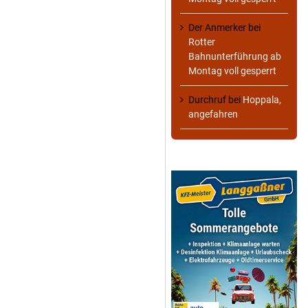
Der Anmerker
bei
Rotter
Bahnunterführung ab
Montag voll gesperrt
Durchruf
bei
Hoppala,
angefahren