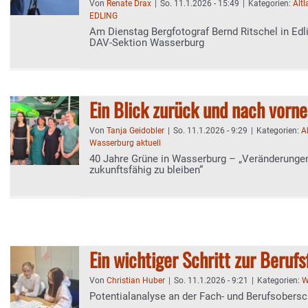
Von
Renate Drax
|
So. 11.1.2026 - 15:49
|
Kategorien:
Alt
EDLING
Am Dienstag Bergfotograf Bernd Ritschel in Edli
DAV-Sektion Wasserburg
Ein Blick zurück und nach vorne
Von
Tanja Geidobler
|
So. 11.1.2026 - 9:29
|
Kategorien:
A
Wasserburg aktuell
40 Jahre Grüne in Wasserburg – „Veränderunge
zukunftsfähig zu bleiben“
Ein wichtiger Schritt zur Beruf
Von
Christian Huber
|
So. 11.1.2026 - 9:21
|
Kategorien:
W
Potentialanalyse an der Fach- und Berufsobers