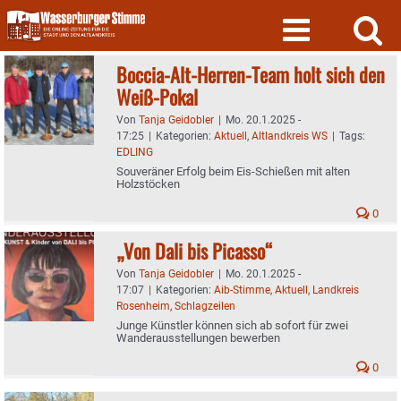
Skip
to
content
Boccia-Alt-Herren-Team holt sich den
Weiß-Pokal
Von
Tanja Geidobler
|
Mo. 20.1.2025 -
17:25
|
Kategorien:
Aktuell
,
Altlandkreis WS
|
Tags:
EDLING
Souveräner Erfolg beim Eis-Schießen mit alten
Holzstöcken
0
„Von Dali bis Picasso“
Von
Tanja Geidobler
|
Mo. 20.1.2025 -
17:07
|
Kategorien:
Aib-Stimme
,
Aktuell
,
Landkreis
Rosenheim
,
Schlagzeilen
Junge Künstler können sich ab sofort für zwei
Wanderausstellungen bewerben
0