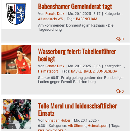
Babenshamer Gemeinderat tagt
Von
Renate Drax
|
Mo. 20.1.2025 - 8:17
|
Kategorien:
Altlandkreis WS
|
Tags:
BABENSHAM
Am kommenden Donnerstag im Rathaus - Die
Tagesordnung
0
Wasserburg feiert: Tabellenführer
besiegt
Von
Renate Drax
|
Mo. 20.1.2025 - 8:05
|
Kategorien:
.
,
Heimatsport
|
Tags:
BASKETBALL 2. BUNDESLIGA
Starker 60:51-Erfolg gelang gestern den Bundesliga-
Ladies gegen Favorit Bad Homburg
0
Tolle Moral und leidenschaftlicher
Einsatz
Von
Christian Huber
|
Mo. 20.1.2025 -
6:38
|
Kategorien:
Aib-Stimme
,
Heimatsport
|
Tags:
EISHOCKEY DEL 2