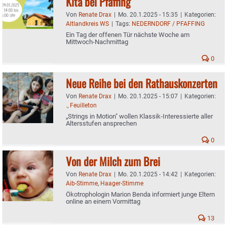
Kita bei Pfaffing
Von
Renate Drax
|
Mo. 20.1.2025 - 15:35
|
Kategorien:
Altlandkreis WS
|
Tags:
NEDERNDORF / PFAFFING
Ein Tag der offenen Tür nächste Woche am
Mittwoch-Nachmittag
0
Neue Reihe bei den Rathauskonzerten
Von
Renate Drax
|
Mo. 20.1.2025 - 15:07
|
Kategorien:
.
,
Feuilleton
„Strings in Motion" wollen Klassik-Interessierte aller
Altersstufen ansprechen
0
Von der Milch zum Brei
Von
Renate Drax
|
Mo. 20.1.2025 - 14:42
|
Kategorien:
Aib-Stimme
,
Haager-Stimme
Ökotrophologin Marion Benda informiert junge Eltern
online an einem Vormittag
13