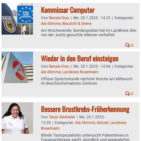
Kommissar Computer
Von
Renate Drax
|
Mo. 20.1.2025 - 14:23
|
Kategorien:
Aib-Stimme
,
Blaulicht & Sirene
Am Wochenende: Bundespolizei hat im Landkreis drei
von der Justiz gesuchte Männer verhaftet
0
Wieder in den Beruf einsteigen
Von
Renate Drax
|
Mo. 20.1.2025 - 14:04
|
Kategorien:
Aib-Stimme
,
Landkreis Rosenheim
Offene Sprechstunde nächste Woche am Mittwoch
im Berufsinformations-Zentrum
0
Bessere Brustkrebs-Früherkennung
Von
Tanja Geidobler
|
Mo. 20.1.2025 -
13:38
|
Kategorien:
Aib-Stimme
,
Aktuell
,
Landkreis
Rosenheim
Blinde Tastspezialistin untersucht Patientinnen in
Frauenarztpraxis sanft, gründlich und apparatefrei