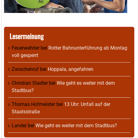
Lesermeinung
Feuerwehrler
bei
Rotter Bahnunterführung ab Montag
voll gesperrt
Zwischenruf
bei
Hoppala, angefahren
Christian Stadler
bei
Wie geht es weiter mit dem
Stadtbus?
Thomas Hofmeister
bei
13 Uhr: Unfall auf der
Staatsstraße
Landei
bei
Wie geht es weiter mit dem Stadtbus?