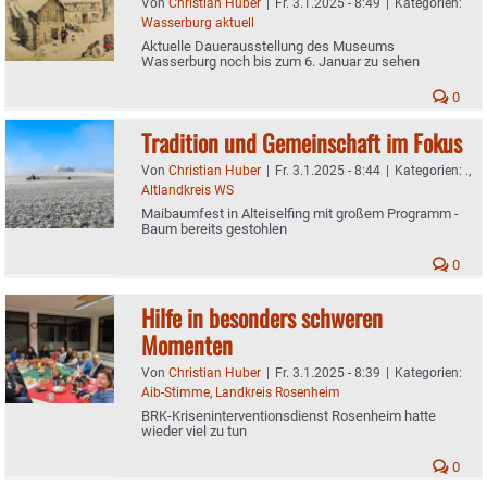
Von
Christian Huber
|
Fr. 3.1.2025 - 8:49
|
Kategorien:
Wasserburg aktuell
Aktuelle Dauerausstellung des Museums
Wasserburg noch bis zum 6. Januar zu sehen
0
Tradition und Gemeinschaft im Fokus
Von
Christian Huber
|
Fr. 3.1.2025 - 8:44
|
Kategorien:
.
,
Altlandkreis WS
Maibaumfest in Alteiselfing mit großem Programm -
Baum bereits gestohlen
0
Hilfe in besonders schweren
Momenten
Von
Christian Huber
|
Fr. 3.1.2025 - 8:39
|
Kategorien:
Aib-Stimme
,
Landkreis Rosenheim
BRK-Kriseninterventionsdienst Rosenheim hatte
wieder viel zu tun
0