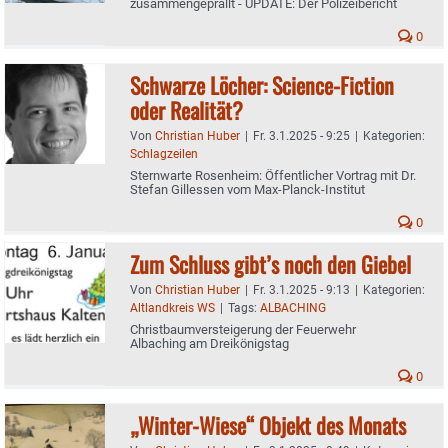
zusammengeprallt - UPDATE: Der Polizeibericht
0
Schwarze Löcher: Science-Fiction
oder Realität?
Von
Christian Huber
|
Fr. 3.1.2025 - 9:25
|
Kategorien:
Schlagzeilen
Sternwarte Rosenheim: Öffentlicher Vortrag mit Dr.
Stefan Gillessen vom Max-Planck-Institut
0
Zum Schluss gibt’s noch den Giebel
Von
Christian Huber
|
Fr. 3.1.2025 - 9:13
|
Kategorien:
Altlandkreis WS
|
Tags:
ALBACHING
Christbaumversteigerung der Feuerwehr
Albaching am Dreikönigstag
0
„Winter-Wiese“ Objekt des Monats