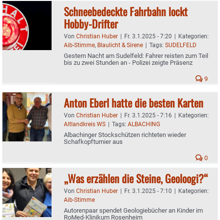
Schneebedeckte Fahrbahn lockt
Hobby-Drifter
Von
Christian Huber
|
Fr. 3.1.2025 - 7:20
|
Kategorien:
Aib-Stimme
,
Blaulicht & Sirene
|
Tags:
SUDELFELD
Gestern Nacht am Sudelfeld: Fahrer reisten zum Teil
bis zu zwei Stunden an - Polizei zeigte Präsenz
9
Anton Eberl hatte die besten Karten
Von
Christian Huber
|
Fr. 3.1.2025 - 7:16
|
Kategorien:
Altlandkreis WS
|
Tags:
ALBACHING
Albachinger Stockschützen richteten wieder
Schafkopfturnier aus
0
„Was erzählen die Steine, Geoloogi?“
Von
Christian Huber
|
Fr. 3.1.2025 - 7:10
|
Kategorien:
Aib-Stimme
Autorenpaar spendet Geologiebücher an Kinder im
RoMed-Klinikum Rosenheim