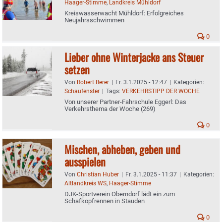
Haager-Stimme
,
Landkreis Mühldorf
Kreiswasserwacht Mühldorf: Erfolgreiches
Neujahrsschwimmen
0
Lieber ohne Winterjacke ans Steuer
setzen
Von
Robert Berer
|
Fr. 3.1.2025 - 12:47
|
Kategorien:
Schaufenster
|
Tags:
VERKEHRSTIPP DER WOCHE
Von unserer Partner-Fahrschule Eggerl: Das
Verkehrsthema der Woche (269)
0
Mischen, abheben, geben und
ausspielen
Von
Christian Huber
|
Fr. 3.1.2025 - 11:37
|
Kategorien:
Altlandkreis WS
,
Haager-Stimme
DJK-Sportverein Oberndorf lädt ein zum
Schafkopfrennen in Stauden
0