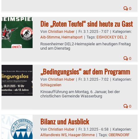
0
Die „Roten Teufel“ sind heute zu Gast
Von
Christian Huber
|
Fr. 3.1.2025 - 7:07
|
Kategorien:
Aib-Stimme
,
Heimatsport
|
Tags:
EISHOCKEY DEL 2
Rosenheimer DEL2-Heimspiele am heutigen Freitag
und am Dienstag
0
„Bedingungslos“ auf dem Programm
Von
Christian Huber
|
Fr. 3.1.2025 - 7:02
|
Kategorien:
Schlagzeilen
Kinoaufführung am Montag, 6. Januar, bei der
christlichen Gemeinde Wasserburg
0
Bilanz und Ausblick
Von
Christian Huber
|
Fr. 3.1.2025 - 6:58
|
Kategorien:
Altlandkreis WS
,
Haager-Stimme
|
Tags:
OBERNDORF