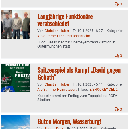
0
Langjährige Funktionäre
verabschiedet
Von
Christian Huber
|
Fr. 10.1.2025 - 6:27
|
Kategorien:
Aib-Stimme
,
Landkreis Rosenheim
Judo: Bezirkstag für Oberbayern fand kürzlich in
Ostermünchen statt
0
Spitzenspiel als Kampf „David gegen
Goliath“
Von
Christian Huber
|
Fr. 10.1.2025 - 6:11
|
Kategorien:
Aib-Stimme
,
Heimatsport
|
Tags:
EISHOCKEY DEL 2
Kassel kommt am Freitag zum Topspiel ins ROFA-
Stadion
0
Guten Morgen, Wasserburg!
Von
Renate Drax
|
Fr. 10.1.2025 - 5:48
|
Kategorien: