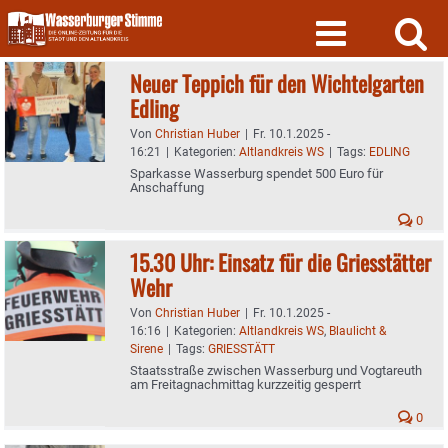
Skip
to
content
Neuer Teppich für den Wichtelgarten
Edling
Von
Christian Huber
|
Fr. 10.1.2025 -
16:21
|
Kategorien:
Altlandkreis WS
|
Tags:
EDLING
Sparkasse Wasserburg spendet 500 Euro für
Anschaffung
0
15.30 Uhr: Einsatz für die Griesstätter
Wehr
Von
Christian Huber
|
Fr. 10.1.2025 -
16:16
|
Kategorien:
Altlandkreis WS
,
Blaulicht &
Sirene
|
Tags:
GRIESSTÄTT
Staatsstraße zwischen Wasserburg und Vogtareuth
am Freitagnachmittag kurzzeitig gesperrt
0