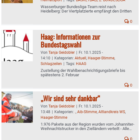
Wasserburger Bundesliga-Team reist nach
Heidelberg: Der Viertplatzierte empfängt den Dritten
0
Haag: Informationen zur
Bundestagswahl
Von
Tanja Geidobler
|
Fr. 10.1.2025 -
14:10
|
Kategorien:
Aktuell
,
Haager-Stimme
,
Schlagzeilen
|
Tags:
HAAG
Zustellung der Wahlbenachrichtigungsbriefe bis
spätestens 2. Februar
0
„Wir sind sehr dankbar“
Von
Tanja Geidobler
|
Fr. 10.1.2025 -
13:48
|
Kategorien:
.
,
Aib-Stimme
,
Altlandkreis WS
,
Haager-Stimme
1.976 Pakete aus der Region wurden vom Johanniter-
Weihnachtstrucker in den Zielländern verteilt - Alle
Fahrer sind gesund zurück
0