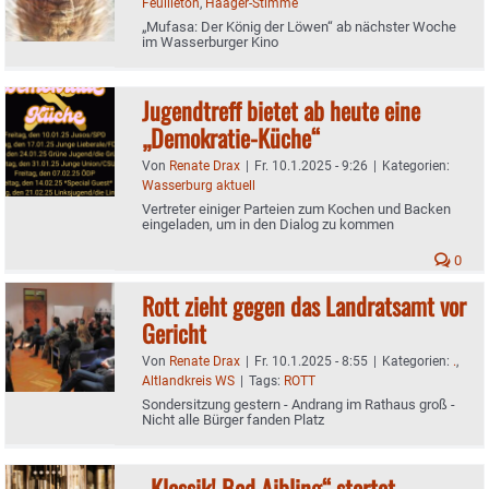
Feuilleton
,
Haager-Stimme
„Mufasa: Der König der Löwen“ ab nächster Woche
im Wasserburger Kino
Jugendtreff bietet ab heute eine
„Demokratie-Küche“
Von
Renate Drax
|
Fr. 10.1.2025 - 9:26
|
Kategorien:
Wasserburg aktuell
Vertreter einiger Parteien zum Kochen und Backen
eingeladen, um in den Dialog zu kommen
0
Rott zieht gegen das Landratsamt vor
Gericht
Von
Renate Drax
|
Fr. 10.1.2025 - 8:55
|
Kategorien:
.
,
Altlandkreis WS
|
Tags:
ROTT
Sondersitzung gestern - Andrang im Rathaus groß -
Nicht alle Bürger fanden Platz
„Klassik! Bad Aibling“ startet