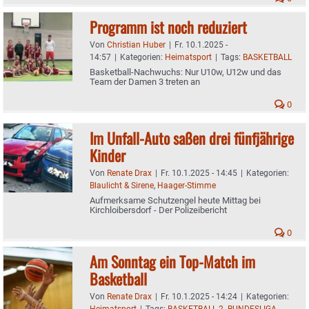
Programm ist noch reduziert
Von
Christian Huber
|
Fr. 10.1.2025 -
14:57
|
Kategorien:
Heimatsport
|
Tags:
BASKETBALL
Basketball-Nachwuchs: Nur U10w, U12w und das
Team der Damen 3 treten an
0
Im Unfall-Auto saßen drei fünfjährige
Kinder
Von
Renate Drax
|
Fr. 10.1.2025 - 14:45
|
Kategorien:
Blaulicht & Sirene
,
Haager-Stimme
Aufmerksame Schutzengel heute Mittag bei
Kirchloibersdorf - Der Polizeibericht
0
Am Sonntag ein Top-Match im
Basketball
Von
Renate Drax
|
Fr. 10.1.2025 - 14:24
|
Kategorien:
Heimatsport
|
Tags:
BASKETBALL 2. BUNDESLIGA