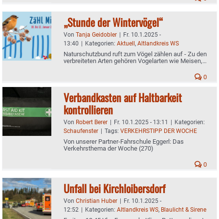
„Stunde der Wintervögel“
Von
Tanja Geidobler
|
Fr. 10.1.2025 -
13:40
|
Kategorien:
Aktuell
,
Altlandkreis WS
Naturschutzbund ruft zum Vögel zählen auf - Zu den
verbreiteten Arten gehören Vogelarten wie Meisen,
Finken, Rotkehlchen und Spatzen
0
Verbandkasten auf Haltbarkeit
kontrollieren
Von
Robert Berer
|
Fr. 10.1.2025 - 13:11
|
Kategorien:
Schaufenster
|
Tags:
VERKEHRSTIPP DER WOCHE
Von unserer Partner-Fahrschule Eggerl: Das
Verkehrsthema der Woche (270)
0
Unfall bei Kirchloibersdorf
Von
Christian Huber
|
Fr. 10.1.2025 -
12:52
|
Kategorien:
Altlandkreis WS
,
Blaulicht & Sirene