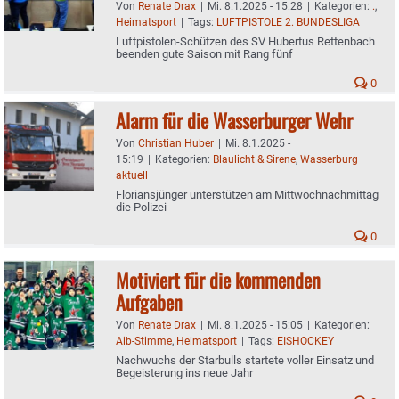
Von
Renate Drax
|
Mi. 8.1.2025 - 15:28
|
Kategorien:
.
,
Heimatsport
|
Tags:
LUFTPISTOLE 2. BUNDESLIGA
Luftpistolen-Schützen des SV Hubertus Rettenbach
beenden gute Saison mit Rang fünf
0
Alarm für die Wasserburger Wehr
Von
Christian Huber
|
Mi. 8.1.2025 -
15:19
|
Kategorien:
Blaulicht & Sirene
,
Wasserburg
aktuell
Floriansjünger unterstützen am Mittwochnachmittag
die Polizei
0
Motiviert für die kommenden
Aufgaben
Von
Renate Drax
|
Mi. 8.1.2025 - 15:05
|
Kategorien:
Aib-Stimme
,
Heimatsport
|
Tags:
EISHOCKEY
Nachwuchs der Starbulls startete voller Einsatz und
Begeisterung ins neue Jahr