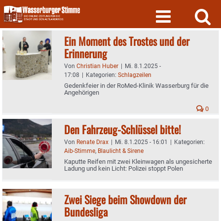
Skip
to
content
Ein Moment des Trostes und der
Erinnerung
Von
Christian Huber
|
Mi. 8.1.2025 -
17:08
|
Kategorien:
Schlagzeilen
Gedenkfeier in der RoMed-Klinik Wasserburg für die
Angehörigen
0
Den Fahrzeug-Schlüssel bitte!
Von
Renate Drax
|
Mi. 8.1.2025 - 16:01
|
Kategorien:
Aib-Stimme
,
Blaulicht & Sirene
Kaputte Reifen mit zwei Kleinwagen als ungesicherte
Ladung und kein Licht: Polizei stoppt Polen
Zwei Siege beim Showdown der
Bundesliga