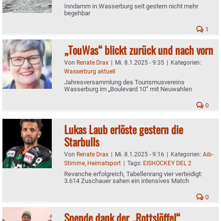
Inndamm in Wasserburg seit gestern nicht mehr
begehbar
1
„TouWas“ blickt zurück und nach vorn
Von
Renate Drax
|
Mi. 8.1.2025 - 9:35
|
Kategorien:
Wasserburg aktuell
Jahresversammlung des Tourismusvereins
Wasserburg im „Boulevard 10“ mit Neuwahlen
0
Lukas Laub erlöste gestern die
Starbulls
Von
Renate Drax
|
Mi. 8.1.2025 - 9:16
|
Kategorien:
Aib-
Stimme
,
Heimatsport
|
Tags:
EISHOCKEY DEL 2
Revanche erfolgreich, Tabellenrang vier verteidigt:
3.614 Zuschauer sahen ein intensives Match
0
Spende dank der „Rottslöffel“