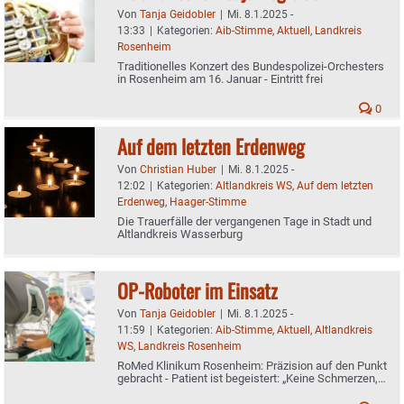
Von
Tanja Geidobler
|
Mi. 8.1.2025 -
13:33
|
Kategorien:
Aib-Stimme
,
Aktuell
,
Landkreis
Rosenheim
Traditionelles Konzert des Bundespolizei-Orchesters
in Rosenheim am 16. Januar - Eintritt frei
0
Auf dem letzten Erdenweg
Von
Christian Huber
|
Mi. 8.1.2025 -
12:02
|
Kategorien:
Altlandkreis WS
,
Auf dem letzten
Erdenweg
,
Haager-Stimme
Die Trauerfälle der vergangenen Tage in Stadt und
Altlandkreis Wasserburg
OP-Roboter im Einsatz
Von
Tanja Geidobler
|
Mi. 8.1.2025 -
11:59
|
Kategorien:
Aib-Stimme
,
Aktuell
,
Altlandkreis
WS
,
Landkreis Rosenheim
RoMed Klinikum Rosenheim: Präzision auf den Punkt
gebracht - Patient ist begeistert: „Keine Schmerzen,
nur ein leichtes Drücken verspürt“