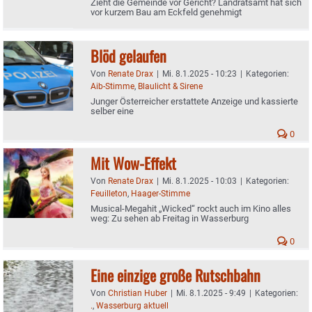
Zieht die Gemeinde vor Gericht? Landratsamt hat sich
vor kurzem Bau am Eckfeld genehmigt
Blöd gelaufen
Von
Renate Drax
|
Mi. 8.1.2025 - 10:23
|
Kategorien:
Aib-Stimme
,
Blaulicht & Sirene
Junger Österreicher erstattete Anzeige und kassierte
selber eine
0
Mit Wow-Effekt
Von
Renate Drax
|
Mi. 8.1.2025 - 10:03
|
Kategorien:
Feuilleton
,
Haager-Stimme
Musical-Megahit „Wicked“ rockt auch im Kino alles
weg: Zu sehen ab Freitag in Wasserburg
0
Eine einzige große Rutschbahn
Von
Christian Huber
|
Mi. 8.1.2025 - 9:49
|
Kategorien:
.
,
Wasserburg aktuell