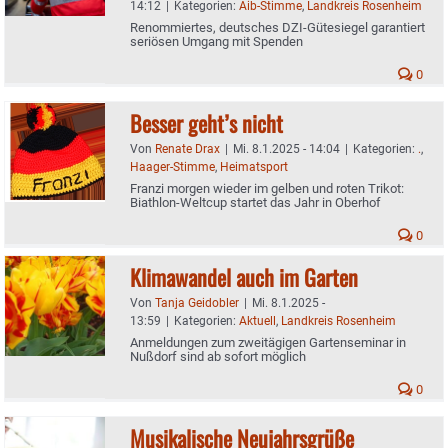
14:12
|
Kategorien:
Aib-Stimme
,
Landkreis Rosenheim
Renommiertes, deutsches DZI-Gütesiegel garantiert
seriösen Umgang mit Spenden
0
Besser geht’s nicht
Von
Renate Drax
|
Mi. 8.1.2025 - 14:04
|
Kategorien:
.
,
Haager-Stimme
,
Heimatsport
Franzi morgen wieder im gelben und roten Trikot:
Biathlon-Weltcup startet das Jahr in Oberhof
0
Klimawandel auch im Garten
Von
Tanja Geidobler
|
Mi. 8.1.2025 -
13:59
|
Kategorien:
Aktuell
,
Landkreis Rosenheim
Anmeldungen zum zweitägigen Gartenseminar in
Nußdorf sind ab sofort möglich
0
Musikalische Neujahrsgrüße