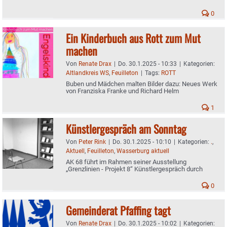
0
Ein Kinderbuch aus Rott zum Mut
machen
Von
Renate Drax
|
Do. 30.1.2025 - 10:33
|
Kategorien:
Altlandkreis WS
,
Feuilleton
|
Tags:
ROTT
Buben und Mädchen malten Bilder dazu: Neues Werk
von Franziska Franke und Richard Helm
1
Künstlergespräch am Sonntag
Von
Peter Rink
|
Do. 30.1.2025 - 10:10
|
Kategorien:
.
,
Aktuell
,
Feuilleton
,
Wasserburg aktuell
AK 68 führt im Rahmen seiner Ausstellung
„Grenzlinien - Projekt 8“ Künstlergespräch durch
0
Gemeinderat Pfaffing tagt
Von
Renate Drax
|
Do. 30.1.2025 - 10:02
|
Kategorien: