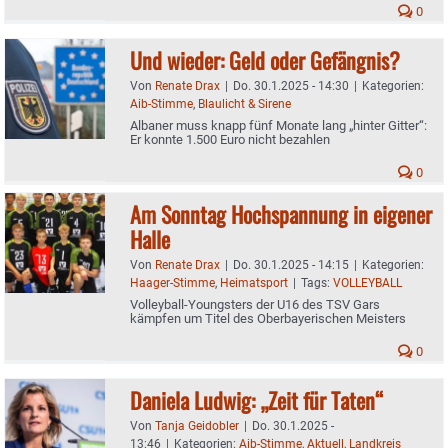
0
Und wieder: Geld oder Gefängnis?
Von
Renate Drax
|
Do. 30.1.2025 - 14:30
|
Kategorien:
Aib-Stimme
,
Blaulicht & Sirene
Albaner muss knapp fünf Monate lang „hinter Gitter“:
Er konnte 1.500 Euro nicht bezahlen
0
Am Sonntag Hochspannung in eigener
Halle
Von
Renate Drax
|
Do. 30.1.2025 - 14:15
|
Kategorien:
Haager-Stimme
,
Heimatsport
|
Tags:
VOLLEYBALL
Volleyball-Youngsters der U16 des TSV Gars
kämpfen um Titel des Oberbayerischen Meisters
0
Daniela Ludwig: „Zeit für Taten“
Von
Tanja Geidobler
|
Do. 30.1.2025 -
13:46
|
Kategorien:
Aib-Stimme
,
Aktuell
,
Landkreis