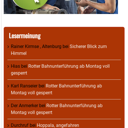
Lesermeinung
Rainer Kirmse , Altenburg
bei
Sicherer Blick zum
Himmel
Hias
bei
Rotter Bahnunterführung ab Montag voll
gesperrt
Karl Ranseier
bei
Rotter Bahnunterführung ab
Montag voll gesperrt
Der Anmerker
bei
Rotter Bahnunterführung ab
Montag voll gesperrt
Durchruf
bei
Hoppala, angefahren