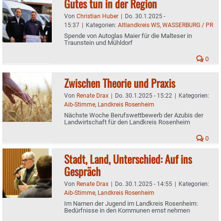
Gutes tun in der Region
Von
Christian Huber
|
Do. 30.1.2025 -
15:37
|
Kategorien:
Altlandkreis WS
,
WASSERBURG / PR
Spende von Autoglas Maier für die Malteser in
Traunstein und Mühldorf
0
Zwischen Theorie und Praxis
Von
Renate Drax
|
Do. 30.1.2025 - 15:22
|
Kategorien:
Aib-Stimme
,
Landkreis Rosenheim
Nächste Woche Berufswettbewerb der Azubis der
Landwirtschaft für den Landkreis Rosenheim
0
Stadt, Land, Unterschied: Auf ins
Gespräch
Von
Renate Drax
|
Do. 30.1.2025 - 14:55
|
Kategorien:
Aib-Stimme
,
Landkreis Rosenheim
Im Namen der Jugend im Landkreis Rosenheim:
Bedürfnisse in den Kommunen ernst nehmen