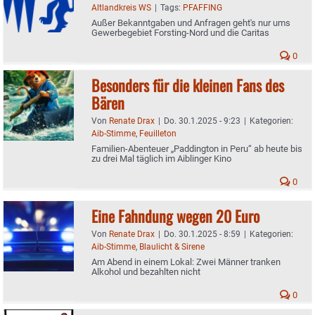
Altlandkreis WS
|
Tags:
PFAFFING
Außer Bekanntgaben und Anfragen geht's nur ums
Gewerbegebiet Forsting-Nord und die Caritas
0
Besonders für die kleinen Fans des
Bären
Von
Renate Drax
|
Do. 30.1.2025 - 9:23
|
Kategorien:
Aib-Stimme
,
Feuilleton
Familien-Abenteuer „Paddington in Peru“ ab heute bis
zu drei Mal täglich im Aiblinger Kino
0
Eine Fahndung wegen 20 Euro
Von
Renate Drax
|
Do. 30.1.2025 - 8:59
|
Kategorien:
Aib-Stimme
,
Blaulicht & Sirene
Am Abend in einem Lokal: Zwei Männer tranken
Alkohol und bezahlten nicht
0