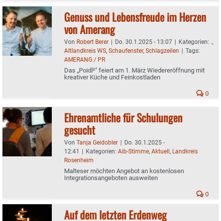
Genuss und Lebensfreude im Herzen
von Amerang
Von
Robert Berer
|
Do. 30.1.2025 - 13:07
|
Kategorien:
.
,
Altlandkreis WS
,
Schaufenster
,
Schlagzeilen
|
Tags:
AMERANG / PR
Das „Poidl²" feiert am 1. März Wiedereröffnung mit
kreativer Küche und Feinkostladen
0
Ehrenamtliche für Schulungen
gesucht
Von
Tanja Geidobler
|
Do. 30.1.2025 -
12:41
|
Kategorien:
Aib-Stimme
,
Aktuell
,
Landkreis
Rosenheim
Malteser möchten Angebot an kostenlosen
Integrationsangeboten ausweiten
0
Auf dem letzten Erdenweg