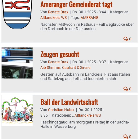
Ameranger Gemeinderat tagt
Von
Renate Drax
|
Do. 30.1.2025 - 8:44
|
Kategorien:
Altlandkreis WS
|
Tags:
AMERANG
Nächsten Mittwoch im Rathaus - Fußwegbrücke über
den Dorfbach in der Diskussion
0
Zeugen gesucht
Von
Renate Drax
|
Do. 30.1.2025 - 8:37
|
Kategorien:
Aib-Stimme
,
Blaulicht & Sirene
Gestern auf Autobahn im Landkreis: Fiat aus Italien
und Sattelzug aus Lettland touchierten sich
0
Ball der Landwirtschaft
Von
Christian Huber
|
Do. 30.1.2025 -
8:35
|
Kategorien:
.
,
Altlandkreis WS
Faschingsgaudi am morgigen Freitag in der Badria-
Halle in Wasserburg
0