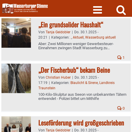
Skip
to
content
„Ein grundsolider Haushalt“
Von
Tanja Geidobler
|
Do. 30.1.2025 -
20:21
|
Kategorien:
.
,
Aktuell
,
Wasserburg aktuell
Aber: Zwei Millionen weniger Gewerbesteuer-
Einnahmen zwingen Stadt Wasserburg zu
Sparmaßnahmen
1
„Der Fischerbub“ bekam Beine
Von
Christian Huber
|
Do. 30.1.2025 -
17:19
|
Kategorien:
Blaulicht & Sirene
,
Landkreis
Traunstein
100-Kilo-Skulptur aus Seeon von unbekannten Tätern
entwendet - Polizei bittet um Mithilfe
0
Leseförderung wird großgeschrieben
Von
Tanja Geidobler
|
Do. 30.1.2025 -