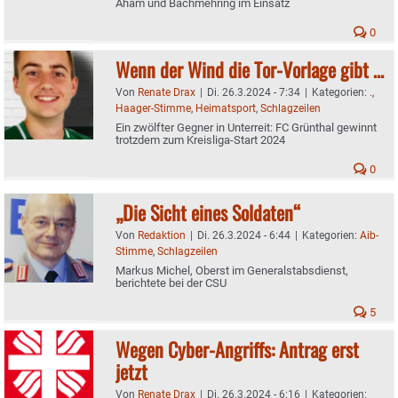
Aham und Bachmehring im Einsatz
0
Wenn der Wind die Tor-Vorlage gibt …
Von
Renate Drax
|
Di. 26.3.2024 - 7:34
|
Kategorien:
.
,
Haager-Stimme
,
Heimatsport
,
Schlagzeilen
Ein zwölfter Gegner in Unterreit: FC Grünthal gewinnt
trotzdem zum Kreisliga-Start 2024
0
„Die Sicht eines Soldaten“
Von
Redaktion
|
Di. 26.3.2024 - 6:44
|
Kategorien:
Aib-
Stimme
,
Schlagzeilen
Markus Michel, Oberst im Generalstabsdienst,
berichtete bei der CSU
5
Wegen Cyber-Angriffs: Antrag erst
jetzt
Von
Renate Drax
|
Di. 26.3.2024 - 6:16
|
Kategorien: