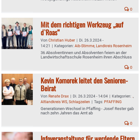
0
Mit dem richtigen Werkzeug „auf
d`Roas“
Von
Christian Huber
|
Di. 26.3.2024 -
14:21
|
Kategorien:
Aib-Stimme
,
Landkreis Rosenheim
36 Absolventinnen und Absolventen feiern an der
Landwirtschaftsschule Rosenheim ihren Abschluss
0
Kevin Komorek leitet den Senioren-
Beirat
Von
Renate Drax
|
Di. 26.3.2024 - 14:04
|
Kategorien:
.
,
Altlandkreis WS
,
Schlagzeilen
|
Tags:
PFAFFING
Generationen-Wechsel in Pfaffing - Josef Rester gab
nach zehn Jahren das Amt ab
0
Infoveranstaltung für werdende Eltern