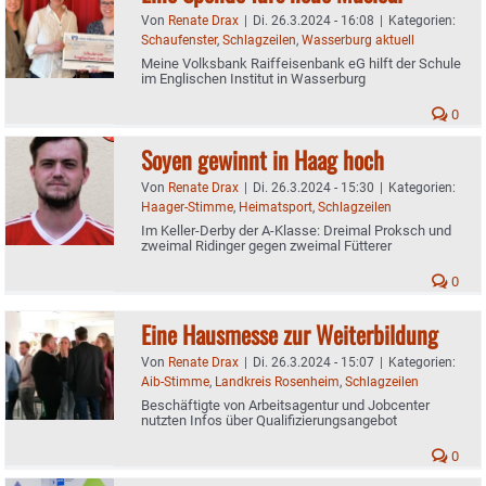
Von
Renate Drax
|
Di. 26.3.2024 - 16:08
|
Kategorien:
Schaufenster
,
Schlagzeilen
,
Wasserburg aktuell
Meine Volksbank Raiffeisenbank eG hilft der Schule
im Englischen Institut in Wasserburg
0
Soyen gewinnt in Haag hoch
Von
Renate Drax
|
Di. 26.3.2024 - 15:30
|
Kategorien:
Haager-Stimme
,
Heimatsport
,
Schlagzeilen
Im Keller-Derby der A-Klasse: Dreimal Proksch und
zweimal Ridinger gegen zweimal Fütterer
0
Eine Hausmesse zur Weiterbildung
Von
Renate Drax
|
Di. 26.3.2024 - 15:07
|
Kategorien:
Aib-Stimme
,
Landkreis Rosenheim
,
Schlagzeilen
Beschäftigte von Arbeitsagentur und Jobcenter
nutzten Infos über Qualifizierungsangebot
0