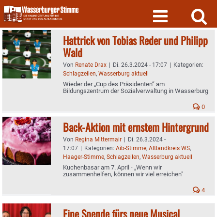
Skip
to
content
Hattrick von Tobias Reder und Philipp
Wald
Von
Renate Drax
|
Di. 26.3.2024 - 17:07
|
Kategorien:
Schlagzeilen
,
Wasserburg aktuell
Wieder der „Cup des Präsidenten“ am
Bildungszentrum der Sozialverwaltung in Wasserburg
0
Back-Aktion mit ernstem Hintergrund
Von
Regina Mittermair
|
Di. 26.3.2024 -
17:07
|
Kategorien:
Aib-Stimme
,
Altlandkreis WS
,
Haager-Stimme
,
Schlagzeilen
,
Wasserburg aktuell
Kuchenbasar am 7. April - „Wenn wir
zusammenhelfen, können wir viel erreichen"
4
Eine Spende fürs neue Musical