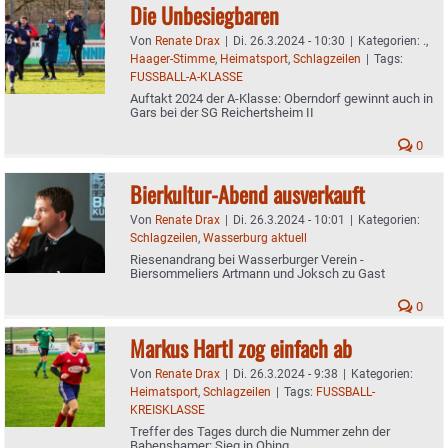
Die Unbesiegbaren
Von
Renate Drax
|
Di. 26.3.2024 - 10:30
|
Kategorien:
.
,
Haager-Stimme
,
Heimatsport
,
Schlagzeilen
|
Tags:
FUSSBALL-A-KLASSE
Auftakt 2024 der A-Klasse: Oberndorf gewinnt auch in
Gars bei der SG Reichertsheim II
0
Bierkultur-Abend ausverkauft
Von
Renate Drax
|
Di. 26.3.2024 - 10:01
|
Kategorien:
Schlagzeilen
,
Wasserburg aktuell
Riesenandrang bei Wasserburger Verein -
Biersommeliers Artmann und Joksch zu Gast
0
Markus Hartl zog einfach ab
Von
Renate Drax
|
Di. 26.3.2024 - 9:38
|
Kategorien:
Heimatsport
,
Schlagzeilen
|
Tags:
FUSSBALL-
KREISKLASSE
Treffer des Tages durch die Nummer zehn der
Babenshamer: Sieg in Obing