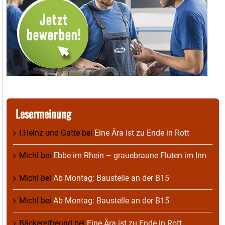
Lesermeinung
I.Heinz und Gatte
bei
Eine Ära ist zu Ende in Rott
Michl
bei
Ebbe im Rhein – grauebraune Fluten im Inn
Michl
bei
Ab Montag: Baustelle an der B15
Michl
bei
Ab Montag: Baustelle an der B15
Bäckereifreund
bei
Eine Ära ist zu Ende in Rott