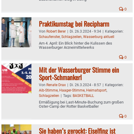
0
Praktikumstag bei Recipharm
Von
Robert Berer
|
Di. 26.3.2024 - 9:34
|
Kategorien:
Schaufenster
,
Schlagzeilen
,
Wasserburg aktuell
Am 4. April: Ein Blick hinter die Kulissen des
Wasserburger Arzneimittelwerks
0
Mit der Wasserburger Stimme ein
Sport-Schmankerl
Von
Renate Drax
|
Di. 26.3.2024 - 8:57
|
Kategorien:
Aib-Stimme
,
Haager-Stimme
,
Heimatsport
,
Schlagzeilen
|
Tags:
BASKETBALL
Ermäßigung bei Last-Minute-Buchung zum großen
Oster-Camp der Rotter Basketballer
0
Sie haben’s gerockt: Eiselfing ist