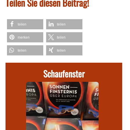
Teilen Sie diesen Beitrag!
teilen
teilen
merken
teilen
teilen
teilen
Schaufenster