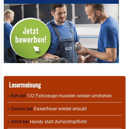
Lesermeinung
fish
bei
132 Fahrzeuge mussten wieder umdrehen
Sonnia
bei
Daxenfeuer wieder erlaubt
3mrd
bei
Handy statt Aufsichtspflicht