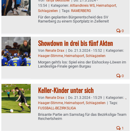
Von
Tanja Geidobler
|
Do. 21.3.2024 -
15:54
|
Kategorien:
Altlandkreis WS
,
Heimatsport
,
Schlagzeilen
|
Tags:
RAMERBERG
Für den geplanten Bürgerentscheid des SV
Ramerberg zu einem Sportplatz in Zellerreit
0
Showdown in drei bis fünf Akten
Von
Renate Drax
|
Do. 21.3.2024 - 15:52
|
Kategorien:
Haager-Stimme
,
Heimatsport
,
Schlagzeilen
Morgen geht's los: Spiel eins der Eishockey-Löwen im
Landesliga-Finale gegen Burgau
0
Keller-Kinder unter sich
Von
Renate Drax
|
Do. 21.3.2024 - 15:29
|
Kategorien:
.
,
Haager-Stimme
,
Heimatsport
,
Schlagzeilen
|
Tags:
FUSSBALL-BEZIRKSLIGA
Brisante Partie am Samstag für das Bezirksliga-Team
Reichertsheim
1