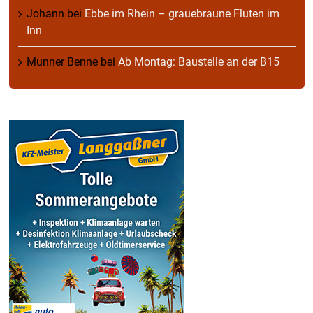
Johann
bei
Ebbe im Rhein – grauebraune Fluten im
Inn
Munner Benne
bei
Ab Montag: Baustelle an der B15