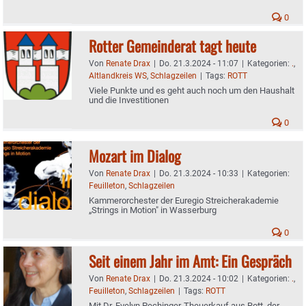
0
Rotter Gemeinderat tagt heute
Von
Renate Drax
|
Do. 21.3.2024 - 11:07
|
Kategorien:
.
,
Altlandkreis WS
,
Schlagzeilen
|
Tags:
ROTT
Viele Punkte und es geht auch noch um den Haushalt
und die Investitionen
0
Mozart im Dialog
Von
Renate Drax
|
Do. 21.3.2024 - 10:33
|
Kategorien:
Feuilleton
,
Schlagzeilen
Kammerorchester der Euregio Streicherakademie
„Strings in Motion" in Wasserburg
0
Seit einem Jahr im Amt: Ein Gespräch
Von
Renate Drax
|
Do. 21.3.2024 - 10:02
|
Kategorien:
.
,
Feuilleton
,
Schlagzeilen
|
Tags:
ROTT
Mit Dr. Evelyn Pechinger-Theuerkauf aus Rott, der