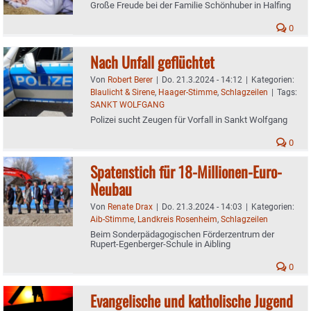
Große Freude bei der Familie Schönhuber in Halfing
0
Nach Unfall geflüchtet
Von
Robert Berer
|
Do. 21.3.2024 - 14:12
|
Kategorien:
Blaulicht & Sirene
,
Haager-Stimme
,
Schlagzeilen
|
Tags:
SANKT WOLFGANG
Polizei sucht Zeugen für Vorfall in Sankt Wolfgang
0
Spatenstich für 18-Millionen-Euro-
Neubau
Von
Renate Drax
|
Do. 21.3.2024 - 14:03
|
Kategorien:
Aib-Stimme
,
Landkreis Rosenheim
,
Schlagzeilen
Beim Sonderpädagogischen Förderzentrum der
Rupert-Egenberger-Schule in Aibling
0
Evangelische und katholische Jugend