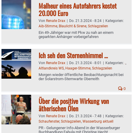
Malheur eines Autofahrers kostet
20.000 Euro
Von
Renate Drax
|
Do. 21.3.2024 - 8:24
|
Kategorien:
Aib-Stimme
,
Blaulicht & Sirene
,
Schlagzeilen
Ein 49-Jähriger war mit Pkw zu nah an einem
geparkten Anhänger vorbeigefahren
Ich seh den Sternenhimmel …
Von
Renate Drax
|
Do. 21.3.2024 - 8:01
|
Kategorien:
.
,
Altlandkreis WS
,
Haager-Stimme
,
Schlagzeilen
Morgen wieder öffentliche Beobachtungsnacht bei
der Solarstrom-Sternwarte Oberreith
0
Über die positive Wirkung von
ätherischen Ölen
Von
Renate Drax
|
Do. 21.3.2024 - 7:48
|
Kategorien:
Schaufenster
,
Schlagzeilen
,
Wasserburg aktuell
PR - Gelungener Info-Abend in der Wasserburger
Buchhandlung Fabula mit Christine Hecht