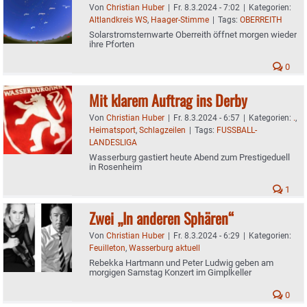
Von
Christian Huber
|
Fr. 8.3.2024 - 7:02
|
Kategorien:
Altlandkreis WS
,
Haager-Stimme
|
Tags:
OBERREITH
Solarstromsternwarte Oberreith öffnet morgen wieder
ihre Pforten
0
Mit klarem Auftrag ins Derby
Von
Christian Huber
|
Fr. 8.3.2024 - 6:57
|
Kategorien:
.
,
Heimatsport
,
Schlagzeilen
|
Tags:
FUSSBALL-
LANDESLIGA
Wasserburg gastiert heute Abend zum Prestigeduell
in Rosenheim
1
Zwei „In anderen Sphären“
Von
Christian Huber
|
Fr. 8.3.2024 - 6:29
|
Kategorien:
Feuilleton
,
Wasserburg aktuell
Rebekka Hartmann und Peter Ludwig geben am
morgigen Samstag Konzert im Gimplkeller
0