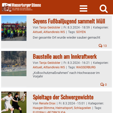
Skip
to
content
Soyens Fußballjugend sammelt Müll
Von
Tanja Geidobler
|
Fr. 8.3.2024 - 18:59
|
Kategorien:
Aktuell
,
Altlandkreis WS
|
Tags:
SOYEN
Der gesamte Ort wurde wieder sauber gemacht
13
Baustelle auch am Innkraftwerk
Von
Tanja Geidobler
|
Fr. 8.3.2024 - 16:21
|
Kategorien:
Aktuell
,
Altlandkreis WS
|
Tags:
WASSERBURG
„Kolkschutzmaßnahmen" nach Hochwasser im
Vorjahr
0
Spieltage der Schwergewichte
Von
Renate Drax
|
Fr. 8.3.2024 - 15:01
|
Kategorien:
Haager-Stimme
,
Heimatsport
,
Schlagzeilen
|
Tags:
FUSSBALL-BEZIRKSLIGA