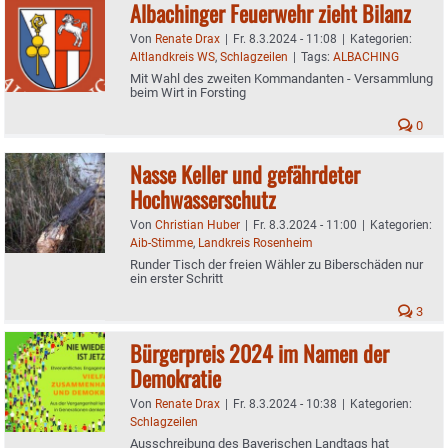
Albachinger Feuerwehr zieht Bilanz
Von
Renate Drax
|
Fr. 8.3.2024 - 11:08
|
Kategorien:
Altlandkreis WS
,
Schlagzeilen
|
Tags:
ALBACHING
Mit Wahl des zweiten Kommandanten - Versammlung
beim Wirt in Forsting
0
Nasse Keller und gefährdeter
Hochwasserschutz
Von
Christian Huber
|
Fr. 8.3.2024 - 11:00
|
Kategorien:
Aib-Stimme
,
Landkreis Rosenheim
Runder Tisch der freien Wähler zu Biberschäden nur
ein erster Schritt
3
Bürgerpreis 2024 im Namen der
Demokratie
Von
Renate Drax
|
Fr. 8.3.2024 - 10:38
|
Kategorien:
Schlagzeilen
Ausschreibung des Bayerischen Landtags hat