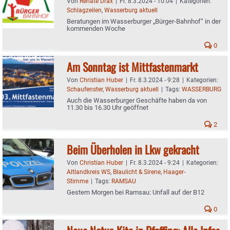
Von
Renate Drax
|
Fr. 8.3.2024 - 10:04
|
Kategorien:
Schlagzeilen
,
Wasserburg aktuell
Beratungen im Wasserburger „Bürger-Bahnhof“ in der
kommenden Woche
0
Am Sonntag ist Mittfastenmarkt
Von
Christian Huber
|
Fr. 8.3.2024 - 9:28
|
Kategorien:
Schaufenster
,
Wasserburg aktuell
|
Tags:
WASSERBURG
Auch die Wasserburger Geschäfte haben da von
11.30 bis 16.30 Uhr geöffnet
2
Beim Überholen in Lkw gekracht
Von
Christian Huber
|
Fr. 8.3.2024 - 9:24
|
Kategorien:
Altlandkreis WS
,
Blaulicht & Sirene
,
Haager-
Stimme
|
Tags:
RAMSAU
Gestern Morgen bei Ramsau: Unfall auf der B12
0