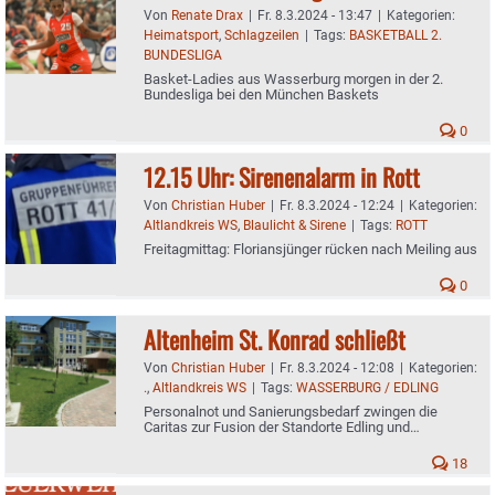
Von
Renate Drax
|
Fr. 8.3.2024 - 13:47
|
Kategorien:
Heimatsport
,
Schlagzeilen
|
Tags:
BASKETBALL 2.
BUNDESLIGA
Basket-Ladies aus Wasserburg morgen in der 2.
Bundesliga bei den München Baskets
0
12.15 Uhr: Sirenenalarm in Rott
Von
Christian Huber
|
Fr. 8.3.2024 - 12:24
|
Kategorien:
Altlandkreis WS
,
Blaulicht & Sirene
|
Tags:
ROTT
Freitagmittag: Floriansjünger rücken nach Meiling aus
0
Altenheim St. Konrad schließt
Von
Christian Huber
|
Fr. 8.3.2024 - 12:08
|
Kategorien:
.
,
Altlandkreis WS
|
Tags:
WASSERBURG / EDLING
Personalnot und Sanierungsbedarf zwingen die
Caritas zur Fusion der Standorte Edling und
Wasserburg
18