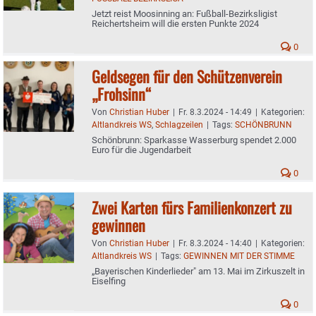
Jetzt reist Moosinning an: Fußball-Bezirksligist
Reichertsheim will die ersten Punkte 2024
0
Geldsegen für den Schützenverein
„Frohsinn“
Von
Christian Huber
|
Fr. 8.3.2024 - 14:49
|
Kategorien:
Altlandkreis WS
,
Schlagzeilen
|
Tags:
SCHÖNBRUNN
Schönbrunn: Sparkasse Wasserburg spendet 2.000
Euro für die Jugendarbeit
0
Zwei Karten fürs Familienkonzert zu
gewinnen
Von
Christian Huber
|
Fr. 8.3.2024 - 14:40
|
Kategorien:
Altlandkreis WS
|
Tags:
GEWINNEN MIT DER STIMME
„Bayerischen Kinderlieder" am 13. Mai im Zirkuszelt in
Eiselfing
0