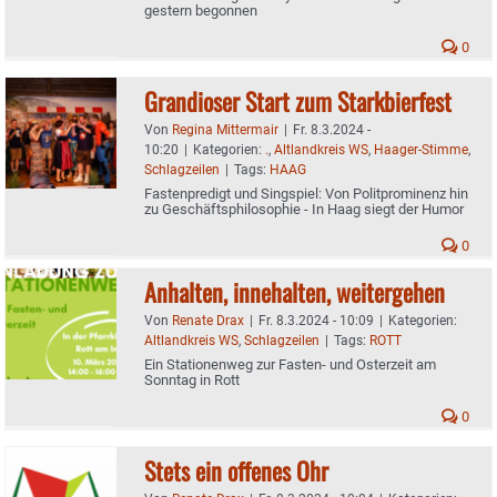
gestern begonnen
0
Grandioser Start zum Starkbierfest
Von
Regina Mittermair
|
Fr. 8.3.2024 -
10:20
|
Kategorien:
.
,
Altlandkreis WS
,
Haager-Stimme
,
Schlagzeilen
|
Tags:
HAAG
Fastenpredigt und Singspiel: Von Politprominenz hin
zu Geschäftsphilosophie - In Haag siegt der Humor
0
Anhalten, innehalten, weitergehen
Von
Renate Drax
|
Fr. 8.3.2024 - 10:09
|
Kategorien:
Altlandkreis WS
,
Schlagzeilen
|
Tags:
ROTT
Ein Stationenweg zur Fasten- und Osterzeit am
Sonntag in Rott
0
Stets ein offenes Ohr