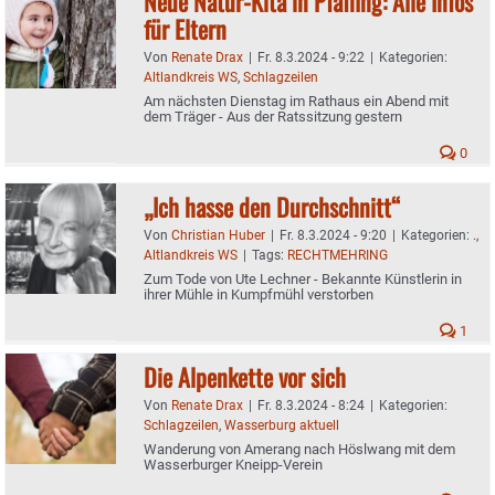
Neue Natur-Kita in Pfaffing: Alle Infos
für Eltern
Von
Renate Drax
|
Fr. 8.3.2024 - 9:22
|
Kategorien:
Altlandkreis WS
,
Schlagzeilen
Am nächsten Dienstag im Rathaus ein Abend mit
dem Träger - Aus der Ratssitzung gestern
0
„Ich hasse den Durchschnitt“
Von
Christian Huber
|
Fr. 8.3.2024 - 9:20
|
Kategorien:
.
,
Altlandkreis WS
|
Tags:
RECHTMEHRING
Zum Tode von Ute Lechner - Bekannte Künstlerin in
ihrer Mühle in Kumpfmühl verstorben
1
Die Alpenkette vor sich
Von
Renate Drax
|
Fr. 8.3.2024 - 8:24
|
Kategorien:
Schlagzeilen
,
Wasserburg aktuell
Wanderung von Amerang nach Höslwang mit dem
Wasserburger Kneipp-Verein