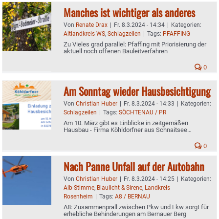
Manches ist wichtiger als anderes
Von
Renate Drax
|
Fr. 8.3.2024 - 14:34
|
Kategorien:
Altlandkreis WS
,
Schlagzeilen
|
Tags:
PFAFFING
Zu Vieles grad parallel: Pfaffing mit Priorisierung der
aktuell noch offenen Bauleitverfahren
0
Am Sonntag wieder Hausbesichtigung
Von
Christian Huber
|
Fr. 8.3.2024 - 14:33
|
Kategorien:
Schlagzeilen
|
Tags:
SÖCHTENAU / PR
Am 10. März gibt es Einblicke in zeitgemäßen
Hausbau - Firma Köhldorfner aus Schnaitsee
informiert
0
Nach Panne Unfall auf der Autobahn
Von
Christian Huber
|
Fr. 8.3.2024 - 14:25
|
Kategorien:
Aib-Stimme
,
Blaulicht & Sirene
,
Landkreis
Rosenheim
|
Tags:
A8 / BERNAU
A8: Zusammenprall zwischen Pkw und Lkw sorgt für
erhebliche Behinderungen am Bernauer Berg