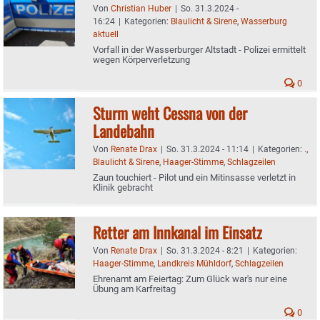
Von
Christian Huber
|
So. 31.3.2024 -
16:24
|
Kategorien:
Blaulicht & Sirene
,
Wasserburg
aktuell
Vorfall in der Wasserburger Altstadt - Polizei ermittelt
wegen Körperverletzung
0
Sturm weht Cessna von der
Landebahn
Von
Renate Drax
|
So. 31.3.2024 - 11:14
|
Kategorien:
.
,
Blaulicht & Sirene
,
Haager-Stimme
,
Schlagzeilen
Zaun touchiert - Pilot und ein Mitinsasse verletzt in
Klinik gebracht
Retter am Innkanal im Einsatz
Von
Renate Drax
|
So. 31.3.2024 - 8:21
|
Kategorien:
Haager-Stimme
,
Landkreis Mühldorf
,
Schlagzeilen
Ehrenamt am Feiertag: Zum Glück war's nur eine
Übung am Karfreitag
0