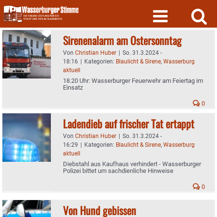
Skip
to
content
Sirenenalarm am Ostersonntag
Von
Christian Huber
|
So. 31.3.2024 -
18:16
|
Kategorien:
Blaulicht & Sirene
,
Wasserburg
aktuell
18.20 Uhr: Wasserburger Feuerwehr am Feiertag im
Einsatz
0
Ladendieb auf frischer Tat ertappt
Von
Christian Huber
|
So. 31.3.2024 -
16:29
|
Kategorien:
Blaulicht & Sirene
,
Wasserburg
aktuell
Diebstahl aus Kaufhaus verhindert - Wasserburger
Polizei bittet um sachdienliche Hinweise
0
Von Hund gebissen