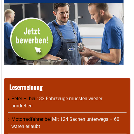
Lesermeinung
Peter H.
bei
132 Fahrzeuge mussten wieder
umdrehen
Motorradfahrer
bei
Mit 124 Sachen unterwegs – 60
waren erlaubt