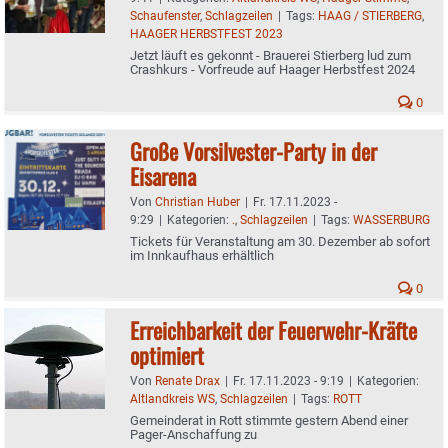
Schaufenster
,
Schlagzeilen
|
Tags:
HAAG / STIERBERG
,
HAAGER HERBSTFEST 2023
Jetzt läuft es gekonnt - Brauerei Stierberg lud zum
Crashkurs - Vorfreude auf Haager Herbstfest 2024
0
Große Vorsilvester-Party in der
Eisarena
Von
Christian Huber
|
Fr. 17.11.2023 -
9:29
|
Kategorien:
.
,
Schlagzeilen
|
Tags:
WASSERBURG
Tickets für Veranstaltung am 30. Dezember ab sofort
im Innkaufhaus erhältlich
0
Erreichbarkeit der Feuerwehr-Kräfte
optimiert
Von
Renate Drax
|
Fr. 17.11.2023 - 9:19
|
Kategorien:
Altlandkreis WS
,
Schlagzeilen
|
Tags:
ROTT
Gemeinderat in Rott stimmte gestern Abend einer
Pager-Anschaffung zu