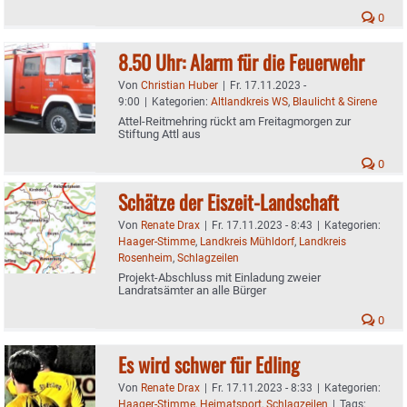
0
8.50 Uhr: Alarm für die Feuerwehr
Von
Christian Huber
|
Fr. 17.11.2023 -
9:00
|
Kategorien:
Altlandkreis WS
,
Blaulicht & Sirene
Attel-Reitmehring rückt am Freitagmorgen zur
Stiftung Attl aus
0
Schätze der Eiszeit-Landschaft
Von
Renate Drax
|
Fr. 17.11.2023 - 8:43
|
Kategorien:
Haager-Stimme
,
Landkreis Mühldorf
,
Landkreis
Rosenheim
,
Schlagzeilen
Projekt-Abschluss mit Einladung zweier
Landratsämter an alle Bürger
0
Es wird schwer für Edling
Von
Renate Drax
|
Fr. 17.11.2023 - 8:33
|
Kategorien:
Haager-Stimme
,
Heimatsport
,
Schlagzeilen
|
Tags: