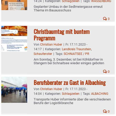
14:24
|
Kategorien:
Schlagzeilen
|
Tags:
WASSERBURG
Geplanter Umbau in der Sedlmeiergasse erneut
Thema im Bauausschuss
3
Christbaumtag mit buntem
Programm
Von
Christian Huber
|
Fr. 17.11.2023 -
14:17
|
Kategorien:
Landkreis Traunstein
,
Schaufenster
|
Tags:
SCHNAITSEE / PR
Am Sonntag, 3. Dezember, ist bei Köhldorfner in
Stangern bei Schnaitsee wieder einiges geboten
0
Berufsberater zu Gast in Albaching
Von
Christian Huber
|
Fr. 17.11.2023 -
14:04
|
Kategorien:
Schlagzeilen
|
Tags:
ALBACHING
Transporte Huber informierte über die verschiedenen
Berufe der Logistikbranche
0