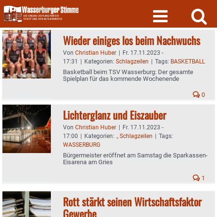
Skip
to
content
Wieder einiges los beim Nachwuchs
Von
Christian Huber
|
Fr. 17.11.2023 -
17:31
|
Kategorien:
Schlagzeilen
|
Tags:
BASKETBALL
Basketball beim TSV Wasserburg: Der gesamte
Spielplan für das kommende Wochenende
0
Lichterglanz und Eiszauber
Von
Christian Huber
|
Fr. 17.11.2023 -
17:00
|
Kategorien:
.
,
Schlagzeilen
|
Tags:
WASSERBURG
Bürgermeister eröffnet am Samstag die Sparkassen-
Eisarena am Gries
1
Rott stärkt seinen Wirtschaftsfaktor
Gewerbe