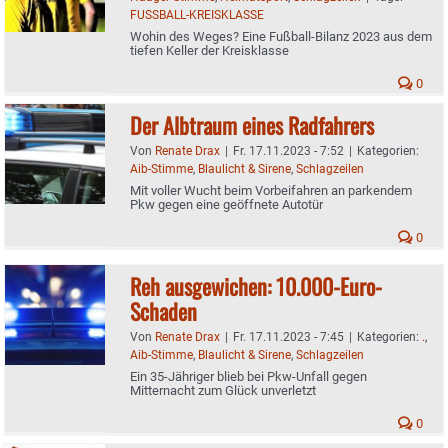
FUSSBALL-KREISKLASSE
Wohin des Weges? Eine Fußball-Bilanz 2023 aus dem
tiefen Keller der Kreisklasse
0
Der Albtraum eines Radfahrers
Von
Renate Drax
|
Fr. 17.11.2023 - 7:52
|
Kategorien:
Aib-Stimme
,
Blaulicht & Sirene
,
Schlagzeilen
Mit voller Wucht beim Vorbeifahren an parkendem
Pkw gegen eine geöffnete Autotür
0
Reh ausgewichen: 10.000-Euro-
Schaden
Von
Renate Drax
|
Fr. 17.11.2023 - 7:45
|
Kategorien:
.
,
Aib-Stimme
,
Blaulicht & Sirene
,
Schlagzeilen
Ein 35-Jähriger blieb bei Pkw-Unfall gegen
Mitternacht zum Glück unverletzt
0