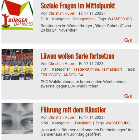
Soziale Fragen im Mittelpunkt
Von
Christian Huber
|
Fr. 17.11.2023 -
7:10
|
Kategorien:
Schlagzeilen
|
Tags:
WASSERBURG
Beratungen im Wasserburger „Bürger-Bahnhof“ von
20 bis 24. November
0
Löwen wollen Serie fortsetzen
Von
Christian Huber
|
Fr. 17.11.2023 -
7:01
|
Kategorien:
Haager-Stimme
,
Heimatsport
|
Tags:
EISHOCKEY-LANDESLIGA
EHC Waldkraiburg am kommenden Wochenende
zweimal gegen ESV Waldkirchen
0
Führung mit dem Künstler
Von
Christian Huber
|
Fr. 17.11.2023 -
6:50
|
Kategorien:
.
,
Feuilleton
|
Tags:
WASSERBURG
„Von Äxten, Bäumen und anderen Erscheinungen" im
Ganserhaus am Sonntag geöffnet