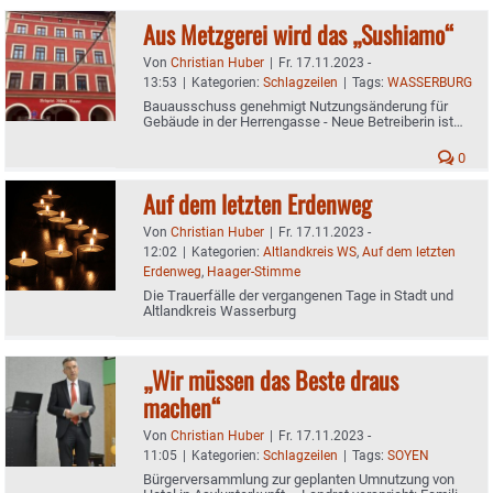
Aus Metzgerei wird das „Sushiamo“
Von
Christian Huber
|
Fr. 17.11.2023 -
13:53
|
Kategorien:
Schlagzeilen
|
Tags:
WASSERBURG
Bauausschuss genehmigt Nutzungsänderung für
Gebäude in der Herrengasse - Neue Betreiberin ist
bekannte Gastronomin
0
Auf dem letzten Erdenweg
Von
Christian Huber
|
Fr. 17.11.2023 -
12:02
|
Kategorien:
Altlandkreis WS
,
Auf dem letzten
Erdenweg
,
Haager-Stimme
Die Trauerfälle der vergangenen Tage in Stadt und
Altlandkreis Wasserburg
„Wir müssen das Beste draus
machen“
Von
Christian Huber
|
Fr. 17.11.2023 -
11:05
|
Kategorien:
Schlagzeilen
|
Tags:
SOYEN
Bürgerversammlung zur geplanten Umnutzung von