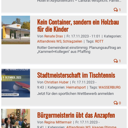
Hotel in Asylunterkunft – Landrat verspricht: Familien
sollen einziehen
1
Kein Container, sondern ein Holzbau
für die Kinder
Von
Renate Drax
|
Fr. 17.11.2023 - 11:01
|
Kategorien:
Altlandkreis WS
,
Schlagzeilen
|
Tags:
ROTT
Rotter Gemeinderat einstimmig: Planungsauftrag an
„Kammerl+Kollegen" aus Pfaffing
1
Stadtmeisterschaft im Tischtennis
Von
Christian Huber
|
Fr. 17.11.2023 -
9:43
|
Kategorien:
Heimatsport
|
Tags:
WASSERBURG
Jetzt für den sportlichen Wettbewerb anmelden
0
Bürgermeisterin übt das Anzapfen
Von
Regina Mittermair
|
Fr. 17.11.2023 -
9:41
|
Kategorien:
Altlandkreis WS
,
Haager-Stimme
,