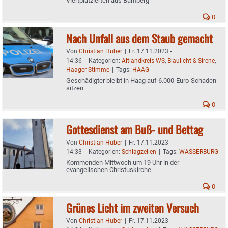
Viertplatzierten aus Bamberg
0
Nach Unfall aus dem Staub gemacht
Von
Christian Huber
|
Fr. 17.11.2023 -
14:36
|
Kategorien:
Altlandkreis WS
,
Blaulicht & Sirene
,
Haager-Stimme
|
Tags:
HAAG
Geschädigter bleibt in Haag auf 6.000-Euro-Schaden
sitzen
0
Gottesdienst am Buß- und Bettag
Von
Christian Huber
|
Fr. 17.11.2023 -
14:33
|
Kategorien:
Schlagzeilen
|
Tags:
WASSERBURG
Kommenden Mittwoch um 19 Uhr in der
evangelischen Christuskirche
0
Grünes Licht im zweiten Versuch
Von
Christian Huber
|
Fr. 17.11.2023 -