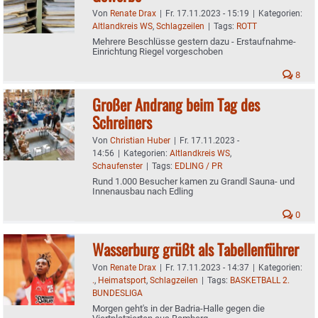
Von
Renate Drax
|
Fr. 17.11.2023 - 15:19
|
Kategorien:
Altlandkreis WS
,
Schlagzeilen
|
Tags:
ROTT
Mehrere Beschlüsse gestern dazu - Erstaufnahme-
Einrichtung Riegel vorgeschoben
8
Großer Andrang beim Tag des
Schreiners
Von
Christian Huber
|
Fr. 17.11.2023 -
14:56
|
Kategorien:
Altlandkreis WS
,
Schaufenster
|
Tags:
EDLING / PR
Rund 1.000 Besucher kamen zu Grandl Sauna- und
Innenausbau nach Edling
0
Wasserburg grüßt als Tabellenführer
Von
Renate Drax
|
Fr. 17.11.2023 - 14:37
|
Kategorien:
.
,
Heimatsport
,
Schlagzeilen
|
Tags:
BASKETBALL 2.
BUNDESLIGA
Morgen geht's in der Badria-Halle gegen die