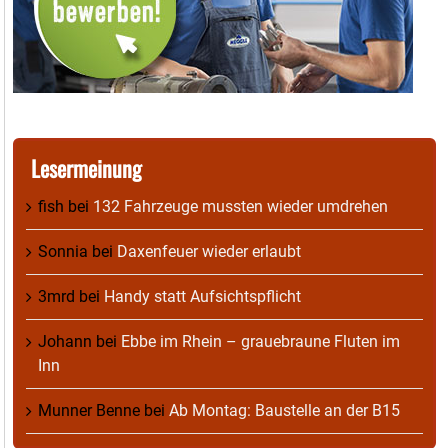
Lesermeinung
fish
bei
132 Fahrzeuge mussten wieder umdrehen
Sonnia
bei
Daxenfeuer wieder erlaubt
3mrd
bei
Handy statt Aufsichtspflicht
Johann
bei
Ebbe im Rhein – grauebraune Fluten im
Inn
Munner Benne
bei
Ab Montag: Baustelle an der B15