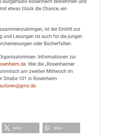
as Bürgerradio Rosenheim teilnehmen und
 mit etwas Glück die Chance, ein
sammenzubringen, ist der Eintritt zur
g und Lesungen ist auch für die jungen
ärchenlesungen oder Bücherfalten.
Organisatorinnen. Informationen zur
osenheim.de
. Wer die „Rosenheimer
tammtisch am zweiten Mittwoch im
er Straße 101 in Rosenheim
rautoren@gmx.de
.
teilen
teilen