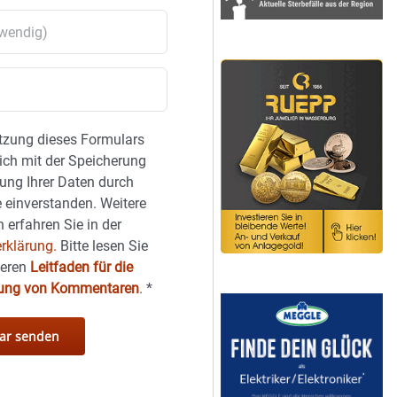
tzung dieses Formulars
sich mit der Speicherung
ung Ihrer Daten durch
 einverstanden. Weitere
 erfahren Sie in der
rklärung.
Bitte lesen Sie
seren
Leitfaden für die
hung von Kommentaren
.
*