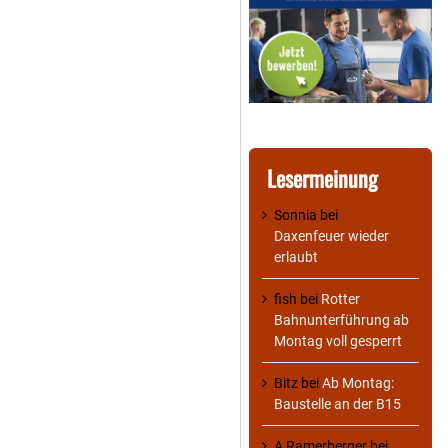
Lesermeinung
Sonnia
bei
Daxenfeuer wieder
erlaubt
fish
bei
Rotter
Bahnunterführung ab
Montag voll gesperrt
Bitz
bei
Ab Montag:
Baustelle an der B15
A Ramerberger
bei