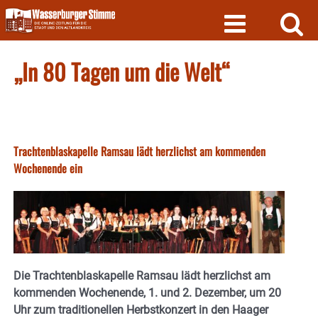
Skip
to
content
„In 80 Tagen um die Welt“
Trachtenblaskapelle Ramsau lädt herzlichst am kommenden
Wochenende ein
Die Trachtenblaskapelle Ramsau lädt herzlichst am
kommenden Wochenende, 1. und 2. Dezember, um 20
Uhr zum traditionellen Herbstkonzert in den Haager