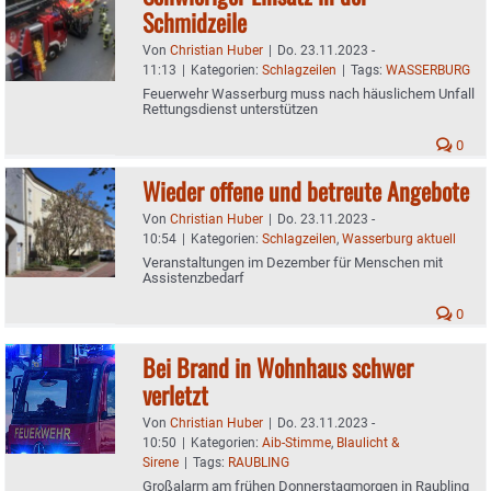
Schmidzeile
Von
Christian Huber
|
Do. 23.11.2023 -
11:13
|
Kategorien:
Schlagzeilen
|
Tags:
WASSERBURG
Feuerwehr Wasserburg muss nach häuslichem Unfall
Rettungsdienst unterstützen
0
Wieder offene und betreute Angebote
Von
Christian Huber
|
Do. 23.11.2023 -
10:54
|
Kategorien:
Schlagzeilen
,
Wasserburg aktuell
Veranstaltungen im Dezember für Menschen mit
Assistenzbedarf
0
Bei Brand in Wohnhaus schwer
verletzt
Von
Christian Huber
|
Do. 23.11.2023 -
10:50
|
Kategorien:
Aib-Stimme
,
Blaulicht &
Sirene
|
Tags:
RAUBLING
Großalarm am frühen Donnerstagmorgen in Raubling