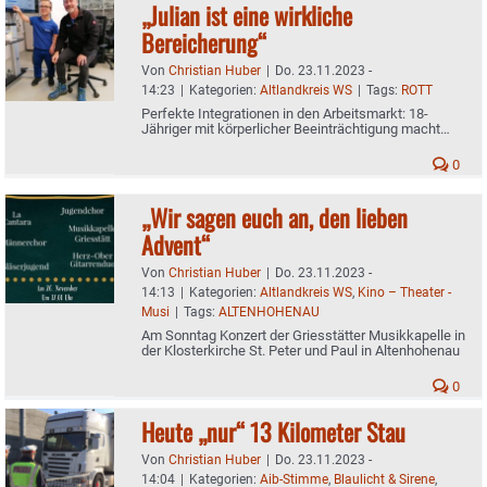
„Julian ist eine wirkliche
Bereicherung“
Von
Christian Huber
|
Do. 23.11.2023 -
14:23
|
Kategorien:
Altlandkreis WS
|
Tags:
ROTT
Perfekte Integrationen in den Arbeitsmarkt: 18-
Jähriger mit körperlicher Beeinträchtigung macht
seine Ausbildung in Rott
0
„Wir sagen euch an, den lieben
Advent“
Von
Christian Huber
|
Do. 23.11.2023 -
14:13
|
Kategorien:
Altlandkreis WS
,
Kino – Theater -
Musi
|
Tags:
ALTENHOHENAU
Am Sonntag Konzert der Griesstätter Musikkapelle in
der Klosterkirche St. Peter und Paul in Altenhohenau
0
Heute „nur“ 13 Kilometer Stau
Von
Christian Huber
|
Do. 23.11.2023 -
14:04
|
Kategorien:
Aib-Stimme
,
Blaulicht & Sirene
,