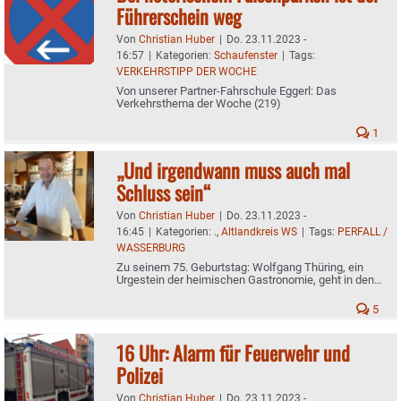
Führerschein weg
Von
Christian Huber
|
Do. 23.11.2023 -
16:57
|
Kategorien:
Schaufenster
|
Tags:
VERKEHRSTIPP DER WOCHE
Von unserer Partner-Fahrschule Eggerl: Das
Verkehrsthema der Woche (219)
1
„Und irgendwann muss auch mal
Schluss sein“
Von
Christian Huber
|
Do. 23.11.2023 -
16:45
|
Kategorien:
.
,
Altlandkreis WS
|
Tags:
PERFALL /
WASSERBURG
Zu seinem 75. Geburtstag: Wolfgang Thüring, ein
Urgestein der heimischen Gastronomie, geht in den
Ruhestand
5
16 Uhr: Alarm für Feuerwehr und
Polizei
Von
Christian Huber
|
Do. 23.11.2023 -