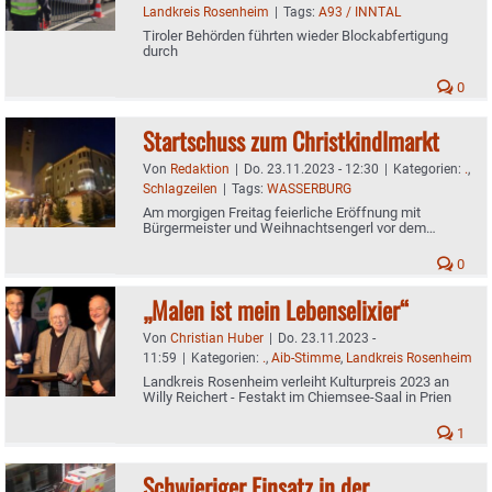
Landkreis Rosenheim
|
Tags:
A93 / INNTAL
Tiroler Behörden führten wieder Blockabfertigung
durch
0
Startschuss zum Christkindlmarkt
Von
Redaktion
|
Do. 23.11.2023 - 12:30
|
Kategorien:
.
,
Schlagzeilen
|
Tags:
WASSERBURG
Am morgigen Freitag feierliche Eröffnung mit
Bürgermeister und Weihnachtsengerl vor dem
Rathaus
0
„Malen ist mein Lebenselixier“
Von
Christian Huber
|
Do. 23.11.2023 -
11:59
|
Kategorien:
.
,
Aib-Stimme
,
Landkreis Rosenheim
Landkreis Rosenheim verleiht Kulturpreis 2023 an
Willy Reichert - Festakt im Chiemsee-Saal in Prien
1
Schwieriger Einsatz in der