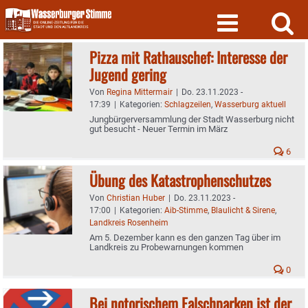
Skip
to
content
Pizza mit Rathauschef: Interesse der
Jugend gering
Von
Regina Mittermair
|
Do. 23.11.2023 -
17:39
|
Kategorien:
Schlagzeilen
,
Wasserburg aktuell
Jungbürgerversammlung der Stadt Wasserburg nicht
gut besucht - Neuer Termin im März
6
Übung des Katastrophenschutzes
Von
Christian Huber
|
Do. 23.11.2023 -
17:00
|
Kategorien:
Aib-Stimme
,
Blaulicht & Sirene
,
Landkreis Rosenheim
Am 5. Dezember kann es den ganzen Tag über im
Landkreis zu Probewarnungen kommen
0
Bei notorischem Falschparken ist der