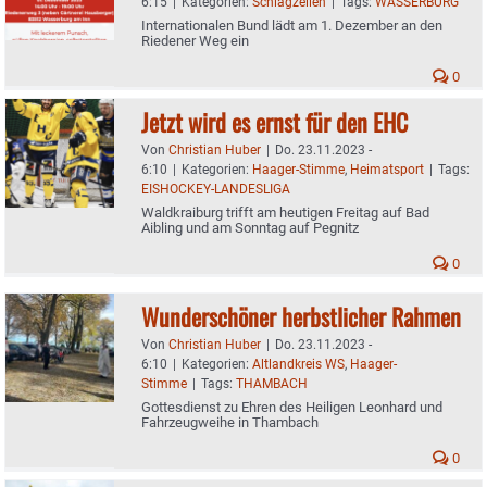
6:15
|
Kategorien:
Schlagzeilen
|
Tags:
WASSERBURG
Internationalen Bund lädt am 1. Dezember an den
Riedener Weg ein
0
Jetzt wird es ernst für den EHC
Von
Christian Huber
|
Do. 23.11.2023 -
6:10
|
Kategorien:
Haager-Stimme
,
Heimatsport
|
Tags:
EISHOCKEY-LANDESLIGA
Waldkraiburg trifft am heutigen Freitag auf Bad
Aibling und am Sonntag auf Pegnitz
0
Wunderschöner herbstlicher Rahmen
Von
Christian Huber
|
Do. 23.11.2023 -
6:10
|
Kategorien:
Altlandkreis WS
,
Haager-
Stimme
|
Tags:
THAMBACH
Gottesdienst zu Ehren des Heiligen Leonhard und
Fahrzeugweihe in Thambach
0