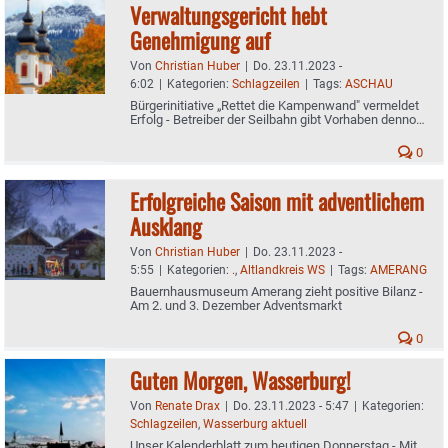
Verwaltungsgericht hebt
Genehmigung auf
Von
Christian Huber
|
Do. 23.11.2023 -
6:02
|
Kategorien:
Schlagzeilen
|
Tags:
ASCHAU
Bürgerinitiative „Rettet die Kampenwand" vermeldet
Erfolg - Betreiber der Seilbahn gibt Vorhaben dennoch
nicht auf
0
Erfolgreiche Saison mit adventlichem
Ausklang
Von
Christian Huber
|
Do. 23.11.2023 -
5:55
|
Kategorien:
.
,
Altlandkreis WS
|
Tags:
AMERANG
Bauernhausmuseum Amerang zieht positive Bilanz -
Am 2. und 3. Dezember Adventsmarkt
0
Guten Morgen, Wasserburg!
Von
Renate Drax
|
Do. 23.11.2023 - 5:47
|
Kategorien:
Schlagzeilen
,
Wasserburg aktuell
Unser Kalenderblatt zum heutigen Donnerstag - Mit