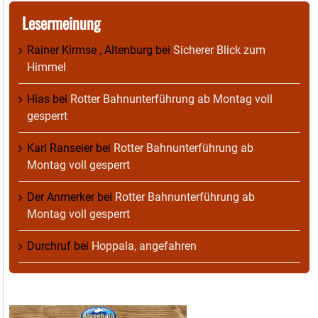
Lesermeinung
Rainer Kirmse , Altenburg
bei
Sicherer Blick zum
Himmel
Hias
bei
Rotter Bahnunterführung ab Montag voll
gesperrt
Karl Ranseier
bei
Rotter Bahnunterführung ab
Montag voll gesperrt
Der Anmerker
bei
Rotter Bahnunterführung ab
Montag voll gesperrt
Durchruf
bei
Hoppala, angefahren