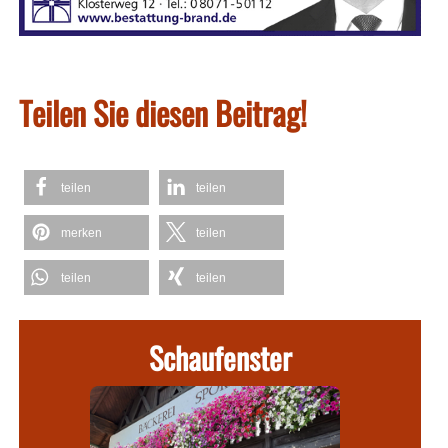
Teilen Sie diesen Beitrag!
teilen
teilen
merken
teilen
teilen
teilen
Schaufenster