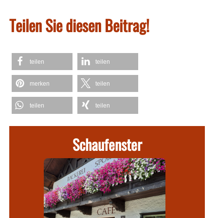
Teilen Sie diesen Beitrag!
teilen
teilen
merken
teilen
teilen
teilen
Schaufenster