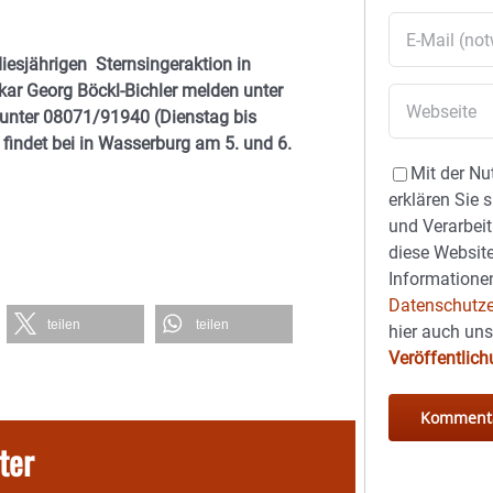
diesjährigen Sternsingeraktion in
ar Georg Böckl-Bichler melden unter
 unter 08071/91940 (Dienstag bis
n findet bei in Wasserburg am 5. und 6.
Mit der Nu
erklären Sie 
und Verarbeit
diese Website
Informationen
Datenschutze
teilen
teilen
hier auch un
Veröffentlic
ter