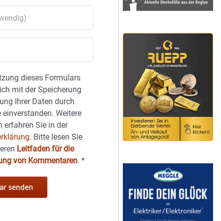
tzung dieses Formulars
sich mit der Speicherung
ung Ihrer Daten durch
 einverstanden. Weitere
 erfahren Sie in der
rklärung.
Bitte lesen Sie
seren
Leitfaden für die
hung von Kommentaren
.
*