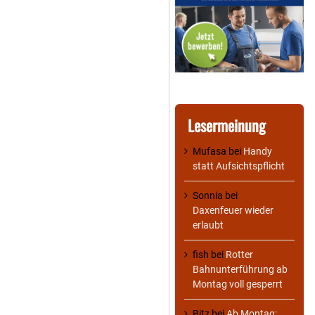
Lesermeinung
Mufasa
bei
Handy
statt Aufsichtspflicht
Sonnia
bei
Daxenfeuer wieder
erlaubt
fish
bei
Rotter
Bahnunterführung ab
Montag voll gesperrt
Bitz
bei
Ab Montag: