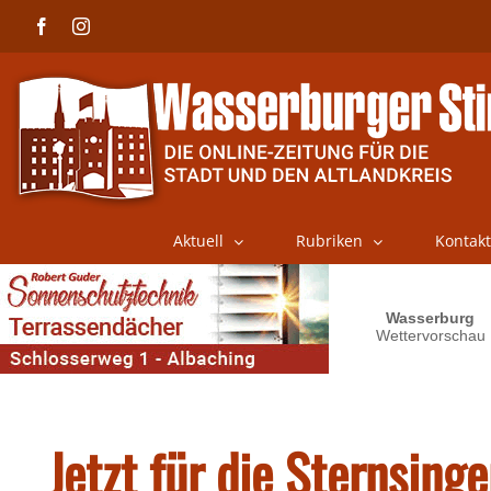
Skip
Facebook
Instagram
to
content
Aktuell
Rubriken
Kontakt
Jetzt für die Sternsing