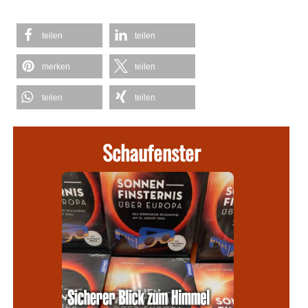
teilen
teilen
merken
teilen
teilen
teilen
Schaufenster