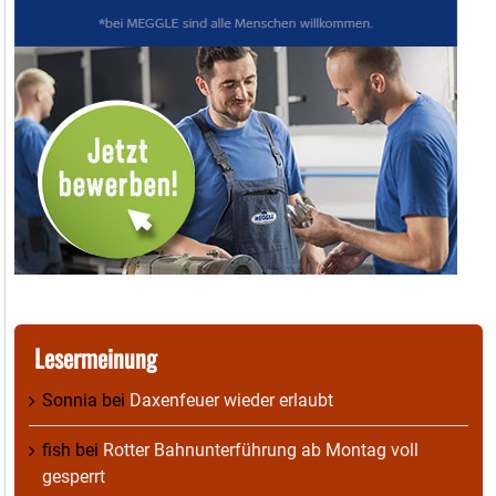
Lesermeinung
Sonnia
bei
Daxenfeuer wieder erlaubt
fish
bei
Rotter Bahnunterführung ab Montag voll
gesperrt