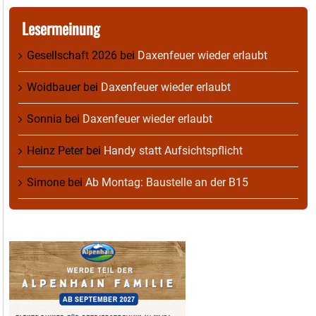
Lesermeinung
Gesellschaft 2026
bei
Daxenfeuer wieder erlaubt
Woidbauer
bei
Daxenfeuer wieder erlaubt
Sonnia
bei
Daxenfeuer wieder erlaubt
Heinz Peter
bei
Handy statt Aufsichtspflicht
Simone
bei
Ab Montag: Baustelle an der B15