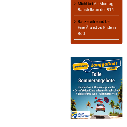
Michl
bei
Ab Montag:
Baustelle an der B15
Bäckereifreund
bei
Eine Ära ist zu Ende in
Rott