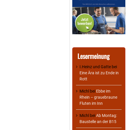
Lesermeinung
I.Heinz und Gatte
bei
Eine Ära ist zu Ende in
Rott
Michl
bei
Ebbe im
Rhein – grauebraune
Fluten im Inn
Michl
bei
Ab Montag:
Baustelle an der B15