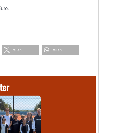
uro.
teilen
teilen
ter