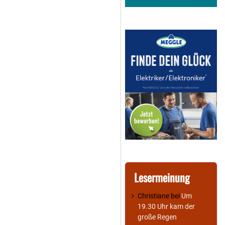
Lesermeinung
Christiane
bei
Um
19.30 Uhr kam der
große Regen