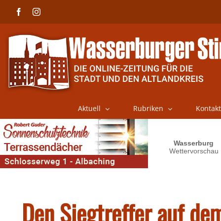
Skip
Facebook
Instagram
to
content
Aktuell
Rubriken
Kontakt
Den Siegtreffer auf de