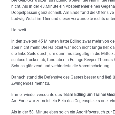
Die Gelb-Schwarzen aus Edling wollten die Null in die Hal
nicht. Als in der 43.Minute ein Abspielfehler einen Gegenan
Doppelpässen ganz schnell. Am Ende fand die Offensive d
Ludwig Wetzl im 16er und dieser verwandelte rechts unte
Halbzeit.
In den zweiten 45 Minuten hatte Edling zwar mehr von der
aber nicht mehr. Die Halbzeit war noch nicht lange her, da
die linke Seite durch, um dann mustergültig in die Mitte z
schloss trocken ab, fand aber in Edlings Keeper Thomas He
Schuss glänzend und verhinderte die Vorentscheidung.
Danach stand die Defensive des Gastes besser und ließ ü
Zwingendes mehr zu.
Immer wieder versuchte das
Team Edling um Trainer Geo
Am Ende war zumeist ein Bein des Gegenspielers oder ein 
Als in der 58. Minute eben solch ein Angriffsversuch zur Ec