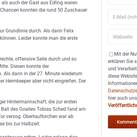
als auch der Gast aus Edling waren
. Chancen konnten die rund 50 Zuschauer
zur Grundlinie durch. Als dann Felix
können. Leider konnte man die erste
Mit der Nu
 rechte, offensive Seite durch und so
erklären Sie 
tte. Diesen konnte der
und Verarbeit
n. Als dann in der 27. Minute wiederum
diese Website
r Heimkeeper aber nicht eingreifen. Der
Informationen
Datenschutze
hier auch un
ger Hintermannschaft, die zur ersten
Veröffentlic
r Ball des Goalies Tobias Sched fand am
or verzog. Obertaufkirchen war ab
se bis zur Halbzeit.