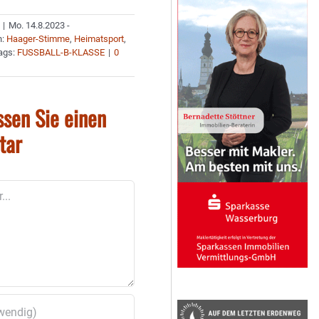
|
Mo. 14.8.2023 -
n:
Haager-Stimme
,
Heimatsport
,
ags:
FUSSBALL-B-KLASSE
|
0
ssen Sie einen
tar