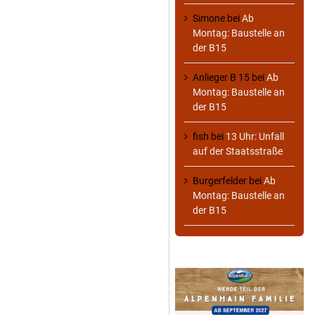
Simone
bei
Ab
Montag: Baustelle an
der B15
Anlieger B 15
bei
Ab
Montag: Baustelle an
der B15
fish
bei
13 Uhr: Unfall
auf der Staatsstraße
Burgerfelder
bei
Ab
Montag: Baustelle an
der B15