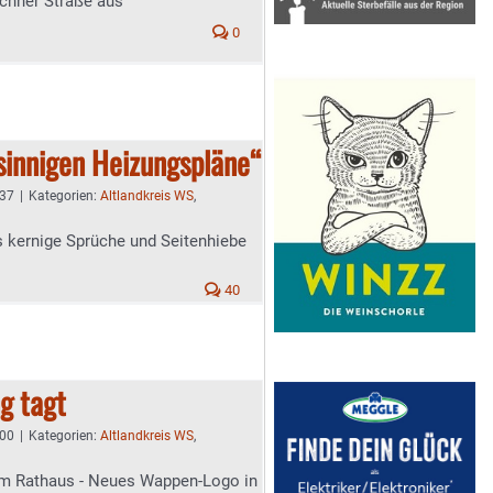
nchner Straße aus
0
rsinnigen Heizungspläne“
:37
|
Kategorien:
Altlandkreis WS
,
rs kernige Sprüche und Seitenhiebe
40
g tagt
:00
|
Kategorien:
Altlandkreis WS
,
 Rathaus - Neues Wappen-Logo in