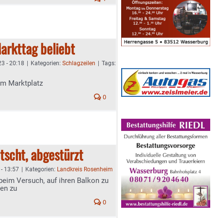
arkttag beliebt
3 - 20:18
|
Kategorien:
Schlagzeilen
|
Tags:
am Marktplatz
0
tscht, abgestürzt
- 13:57
|
Kategorien:
Landkreis Rosenheim
 beim Versuch, auf ihren Balkon zu
gen zu
0