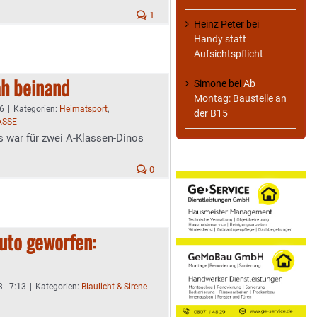
1
Heinz Peter
bei
Handy statt
Aufsichtspflicht
ah beinand
Simone
bei
Ab
Montag: Baustelle an
26
|
Kategorien:
Heimatsport
,
der B15
ASSE
as war für zwei A-Klassen-Dinos
0
uto geworfen:
3 - 7:13
|
Kategorien:
Blaulicht & Sirene