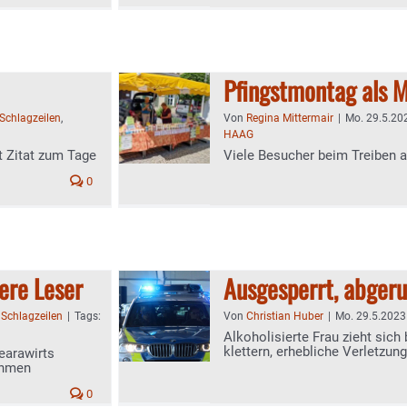
Pfingstmontag als M
Schlagzeilen
,
Von
Regina Mittermair
|
Mo. 29.5.202
HAAG
t Zitat zum Tage
Viele Besucher beim Treiben 
0
ere Leser
Ausgesperrt, abgeru
:
Schlagzeilen
|
Tags:
Von
Christian Huber
|
Mo. 29.5.2023 
Alkoholisierte Frau zieht sich
klettern, erhebliche Verletzun
earawirts
ehmen
0