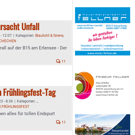
rsacht Unfall
- 12:07
|
Kategorien:
Blaulicht & Sirene
,
SCHECHEN
all auf der B15 am Erlensee - Der
11
n Frühlingsfest-Tag
3 - 8:36
|
Kategorien:
.
,
 FRÜHLINGSFEST
en alles für tollen Endspurt
11