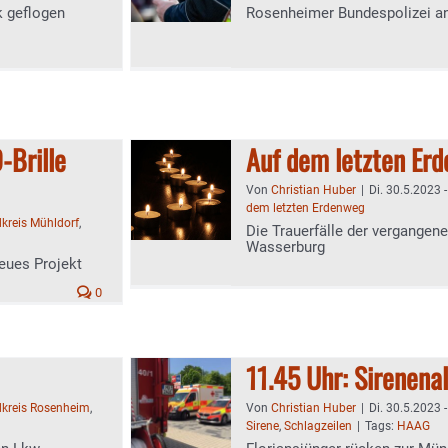
k geflogen
Rosenheimer Bundespolizei a
-Brille
Auf dem letzten Er
Von
Christian Huber
|
Di. 30.5.2023 
dem letzten Erdenweg
kreis Mühldorf
,
Die Trauerfälle der vergangene
Wasserburg
neues Projekt
0
11.45 Uhr: Sirenena
kreis Rosenheim
,
Von
Christian Huber
|
Di. 30.5.2023 
Sirene
,
Schlagzeilen
|
Tags:
HAAG