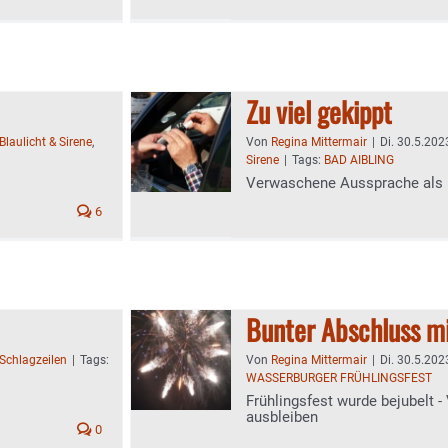
Zu viel gekippt
Blaulicht & Sirene
,
Von
Regina Mittermair
|
Di. 30.5.202
Sirene
|
Tags:
BAD AIBLING
Verwaschene Aussprache als I
6
Bunter Abschluss m
Schlagzeilen
|
Tags:
Von
Regina Mittermair
|
Di. 30.5.202
WASSERBURGER FRÜHLINGSFEST
Frühlingsfest wurde bejubelt - 
ausbleiben
0