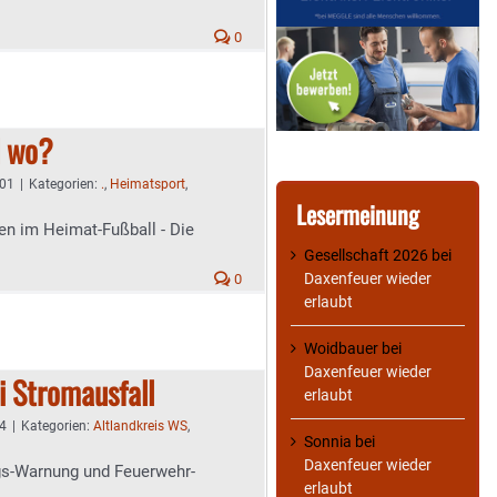
0
d wo?
:01
|
Kategorien:
.
,
Heimatsport
,
Lesermeinung
len im Heimat-Fußball - Die
Gesellschaft 2026
bei
Daxenfeuer wieder
0
erlaubt
Woidbauer
bei
Daxenfeuer wieder
i Stromausfall
erlaubt
44
|
Kategorien:
Altlandkreis WS
,
Sonnia
bei
Daxenfeuer wieder
gs-Warnung und Feuerwehr-
erlaubt