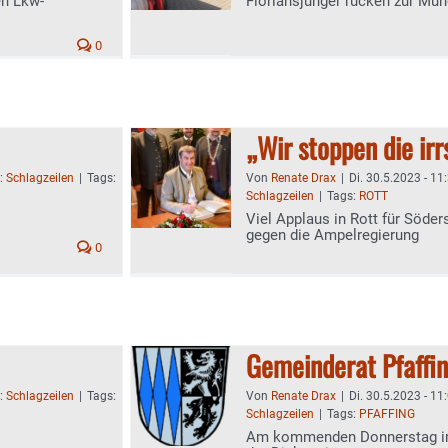
en Lkw-
Floriansjünger rücken zur Mü
0
„Wir stoppen die ir
n:
Schlagzeilen
|
Tags:
Von
Renate Drax
|
Di. 30.5.2023 - 11
Schlagzeilen
|
Tags:
ROTT
Viel Applaus in Rott für Söde
gegen die Ampelregierung
0
Gemeinderat Pfaffin
n:
Schlagzeilen
|
Tags:
Von
Renate Drax
|
Di. 30.5.2023 - 11
Schlagzeilen
|
Tags:
PFAFFING
Am kommenden Donnerstag im