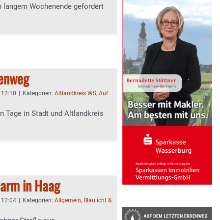
n langem Wochenende gefordert
denweg
- 12:10
|
Kategorien:
Altlandkreis WS
,
Auf
n Tage in Stadt und Altlandkreis
larm in Haag
- 12:04
|
Kategorien:
Allgemein
,
Blaulicht &