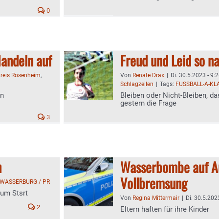
0
andeln auf
Freud und Leid so n
reis Rosenheim
,
Von
Renate Drax
|
Di. 30.5.2023 - 9:
Schlagzeilen
|
Tags:
FUSSBALL-A-KL
en
Bleiben oder Nicht-Bleiben, d
gestern die Frage
3
n
Wasserbombe auf A
Vollbremsung
WASSERBURG / PR
zum Stsrt
Von
Regina Mittermair
|
Di. 30.5.202
2
Eltern haften für ihre Kinder