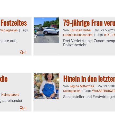
 Festzeltes
79-jährige Frau veru
:
Schlagzeilen
|
Tags:
Von
Christian Huber
|
Mo. 29.5.2023 
Landkreis Rosenheim
|
Tags:
B15 / 
 heute aufs
Drei Verletzte bei Zusammenpr
Polizeibericht
0
 die
Hinein in den letzte
Von
Regina Mittermair
|
Mo. 29.5.202
Schlagzeilen
|
Tags:
WASSERBURGER
:
Heimatsport
Schausteller und Festwirte geb
g aufeinander
0