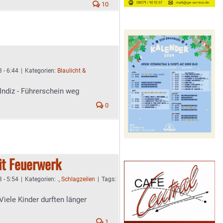
10
3 - 6:44
|
Kategorien:
Blaulicht &
ndiz - Führerschein weg
0
it Feuerwerk
3 - 5:54
|
Kategorien:
.
,
Schlagzeilen
|
Tags:
Viele Kinder durften länger
1