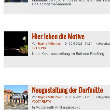
Inntalautobahn: Allein diese Woche an vier Tag
Dosierungsmaßnahmen
Hier leben die Motive
Von
Regina Mittermair
|
Di. 30.5.2023 - 11:54
|
Kategorie
EISELFING
Neue Kunstausstellung im Rathaus Eiselfing
Neugestaltung der Dorfmitte
Von
Regina Mittermair
|
Di. 30.5.2023 - 11:35
|
Kategorie
VOGTAREUTH
In Vogtareuth wird angepackt