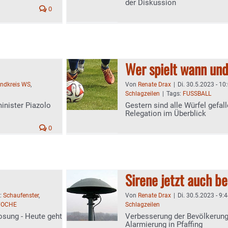
der Diskussion
0
Wer spielt wann un
andkreis WS
,
Von
Renate Drax
|
Di. 30.5.2023 - 10
Schlagzeilen
|
Tags:
FUSSBALL
minister Piazolo
Gestern sind alle Würfel gefal
Relegation im Überblick
0
Sirene jetzt auch be
n:
Schaufenster
,
Von
Renate Drax
|
Di. 30.5.2023 - 9:
WOCHE
Schlagzeilen
osung - Heute geht
Verbesserung der Bevölkerun
Alarmierung in Pfaffing