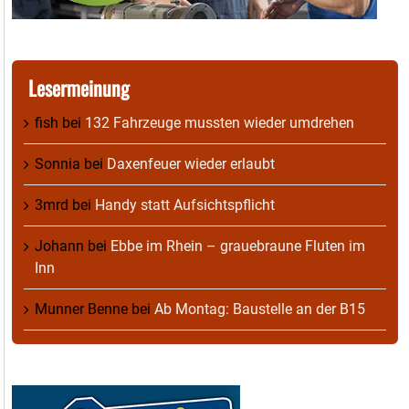
Lesermeinung
fish
bei
132 Fahrzeuge mussten wieder umdrehen
Sonnia
bei
Daxenfeuer wieder erlaubt
3mrd
bei
Handy statt Aufsichtspflicht
Johann
bei
Ebbe im Rhein – grauebraune Fluten im
Inn
Munner Benne
bei
Ab Montag: Baustelle an der B15