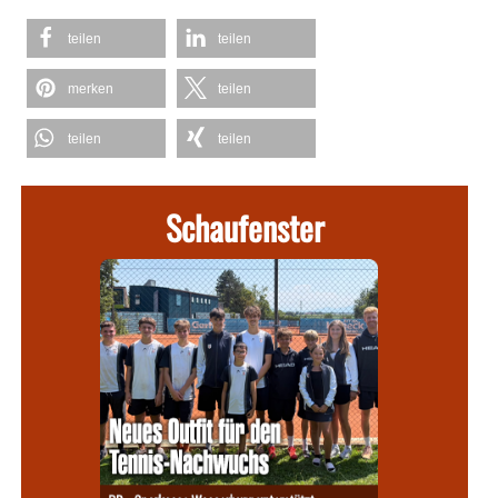
teilen
teilen
merken
teilen
teilen
teilen
Schaufenster