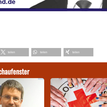
teilen
teilen
teilen
chaufenster