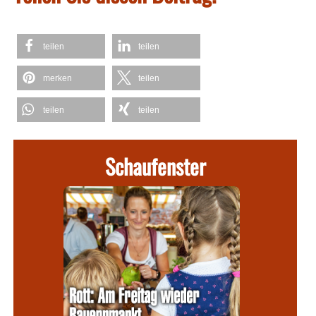
teilen
teilen
merken
teilen
teilen
teilen
Schaufenster