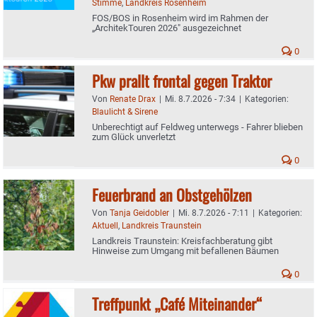
Stimme
,
Landkreis Rosenheim
FOS/BOS in Rosenheim wird im Rahmen der
„ArchitekTouren 2026" ausgezeichnet
0
Pkw prallt frontal gegen Traktor
Von
Renate Drax
|
Mi. 8.7.2026 - 7:34
|
Kategorien:
Blaulicht & Sirene
Unberechtigt auf Feldweg unterwegs - Fahrer blieben
zum Glück unverletzt
0
Feuerbrand an Obstgehölzen
Von
Tanja Geidobler
|
Mi. 8.7.2026 - 7:11
|
Kategorien:
Aktuell
,
Landkreis Traunstein
Landkreis Traunstein: Kreisfachberatung gibt
Hinweise zum Umgang mit befallenen Bäumen
0
Treffpunkt „Café Miteinander“