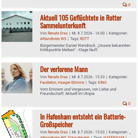
0
Aktuell 105 Geflüchtete in Rotter
Sammelunterkunft
Von
Renate Drax
|
Mi. 8.7.2026 - 16:00
|
Kategorien:
Altlandkreis WS
|
Tags:
ROTT
Bürgermeister Daniel Wendrock: „Unsere bekannten
Kritikpunkte bleiben" - Klage läuft
Der verlorene Mann
Von
Renate Drax
|
Mi. 8.7.2026 - 15:33
|
Kategorien:
Feuilleton
,
Haager-Stimme
|
Tags:
KINO
Vom Erinnern und Vergessen, von Liebe und
Freundschaft: Aktuell im Utopia
0
In Hafenham entsteht ein Batterie-
Großspeicher
Von
Renate Drax
|
Mi. 8.7.2026 - 15:03
|
Kategorien:
.
,
Altlandkreis WS
,
Schaufenster
|
Tags:
HAFENHAM /