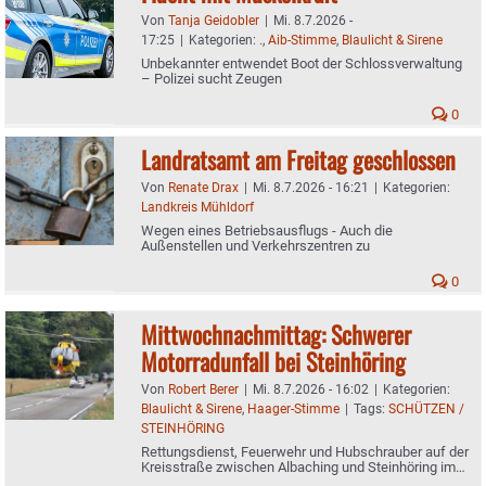
Von
Tanja Geidobler
|
Mi. 8.7.2026 -
17:25
|
Kategorien:
.
,
Aib-Stimme
,
Blaulicht & Sirene
Unbekannter entwendet Boot der Schlossverwaltung
– Polizei sucht Zeugen
0
Landratsamt am Freitag geschlossen
Von
Renate Drax
|
Mi. 8.7.2026 - 16:21
|
Kategorien:
Landkreis Mühldorf
Wegen eines Betriebsausflugs - Auch die
Außenstellen und Verkehrszentren zu
0
Mittwochnachmittag: Schwerer
Motorradunfall bei Steinhöring
Von
Robert Berer
|
Mi. 8.7.2026 - 16:02
|
Kategorien:
Blaulicht & Sirene
,
Haager-Stimme
|
Tags:
SCHÜTZEN /
STEINHÖRING
Rettungsdienst, Feuerwehr und Hubschrauber auf der
Kreisstraße zwischen Albaching und Steinhöring im
Einsatz