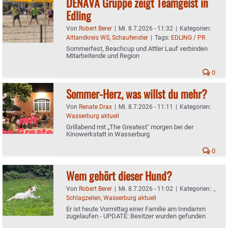
DENAVA Gruppe zeigt Teamgeist in
Edling
Von
Robert Berer
|
Mi. 8.7.2026 - 11:32
|
Kategorien:
Altlandkreis WS
,
Schaufenster
|
Tags:
EDLING / PR
Sommerfest, Beachcup und Attler Lauf verbinden
Mitarbeitende und Region
0
Sommer-Herz, was willst du mehr?
Von
Renate Drax
|
Mi. 8.7.2026 - 11:11
|
Kategorien:
Wasserburg aktuell
Grillabend mit „The Greatest" morgen bei der
Kinowerkstatt in Wasserburg
0
Wem gehört dieser Hund?
Von
Robert Berer
|
Mi. 8.7.2026 - 11:02
|
Kategorien:
.
,
Schlagzeilen
,
Wasserburg aktuell
Er ist heute Vormittag einer Familie am Inndamm
zugelaufen - UPDATE: Besitzer wurden gefunden