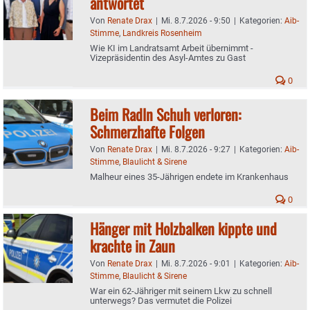
antwortet
Von
Renate Drax
|
Mi. 8.7.2026 - 9:50
|
Kategorien:
Aib-
Stimme
,
Landkreis Rosenheim
Wie KI im Landratsamt Arbeit übernimmt -
Vizepräsidentin des Asyl-Amtes zu Gast
0
Beim Radln Schuh verloren:
Schmerzhafte Folgen
Von
Renate Drax
|
Mi. 8.7.2026 - 9:27
|
Kategorien:
Aib-
Stimme
,
Blaulicht & Sirene
Malheur eines 35-Jährigen endete im Krankenhaus
0
Hänger mit Holzbalken kippte und
krachte in Zaun
Von
Renate Drax
|
Mi. 8.7.2026 - 9:01
|
Kategorien:
Aib-
Stimme
,
Blaulicht & Sirene
War ein 62-Jähriger mit seinem Lkw zu schnell
unterwegs? Das vermutet die Polizei