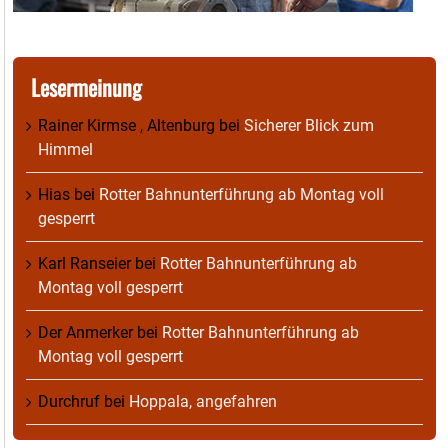
Lesermeinung
Rainer Kirmse , Altenburg
bei
Sicherer Blick zum
Himmel
Hias
bei
Rotter Bahnunterführung ab Montag voll
gesperrt
Karl Ranseier
bei
Rotter Bahnunterführung ab
Montag voll gesperrt
Der Anmerker
bei
Rotter Bahnunterführung ab
Montag voll gesperrt
Durchruf
bei
Hoppala, angefahren