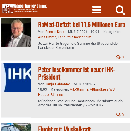
Skip
to
content
RoMed-Defizit bei 11,5 Millionen Euro
Von
Renate Drax
|
Mi. 8.7.2026 - 19:01
|
Kategorien:
Aib-Stimme
,
Landkreis Rosenheim
Je zur Hälfte tragen die Summe die Stadt und der
Landkreis Rosenheim
0
Peter Inselkammer ist neuer IHK-
Präsident
Von
Tanja Geidobler
|
Mi. 8.7.2026 -
18:03
|
Kategorien:
Aib-Stimme
,
Altlandkreis WS
,
Haager-Stimme
Münchner Hotelier und Gastronom übernimmt auch
Amt des BIHK-Präsidenten / Zwölf IHK-
Vizepräsidenten gewählt
0
Flucht mit Muskelkraft