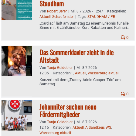
Staudham
Von
Robert Berer
|
Mi. 8.7.2026 - 12:47
|
Kategorien:
Aktuell
,
Schaufenster
|
Tags:
STAUDHAM / PR
„Cardiac" lädt am Samstag zu einem Erlebnis für alle
Sinne mit Erzählkünstler Kurt, Rabatten und Kulinarik
ein
0
Das Sommerklavier zieht in die
Altstadt
Von
Tanja Geidobler
|
Mi. 8.7.2026 -
12:35
|
Kategorien:
.
,
Aktuell
,
Wasserburg aktuell
Konzert mit dem „Tracey-Adele Cooper-Trio" am
Samstag
0
Johanniter suchen neue
Fördermitglieder
Von
Tanja Geidobler
|
Mi. 8.7.2026 -
12:15
|
Kategorien:
Aktuell
,
Altlandkreis WS
,
Wasserburg aktuell