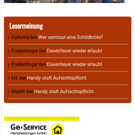
Lesermeinung
Kathrina
bei
Wer vermisst eine Schildkröte?
Friebertinger
bei
Daxenfeuer wieder erlaubt
Friebertinger
bei
Daxenfeuer wieder erlaubt
I.H.
bei
Handy statt Aufsichtspflicht
Martin
bei
Handy statt Aufsichtspflicht