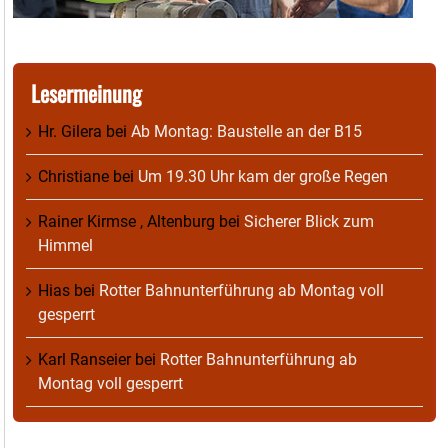
Lesermeinung
Hr. Gilera
bei
Ab Montag: Baustelle an der B15
Christiane
bei
Um 19.30 Uhr kam der große Regen
Rainer Kirmse , Altenburg
bei
Sicherer Blick zum
Himmel
Hias
bei
Rotter Bahnunterführung ab Montag voll
gesperrt
Karl Ranseier
bei
Rotter Bahnunterführung ab
Montag voll gesperrt