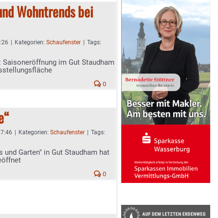
und Wohntrends bei
1:26
|
Kategorien:
Schaufenster
|
Tags:
Saisoneröffnung im Gut Staudham
sstellungsfläche
0
e“
 7:46
|
Kategorien:
Schaufenster
|
Tags:
s und Garten" in Gut Staudham hat
öffnet
0