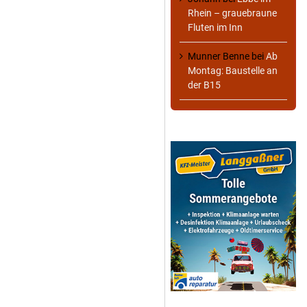
Rhein – grauebraune
Fluten im Inn
Munner Benne
bei
Ab
Montag: Baustelle an
der B15