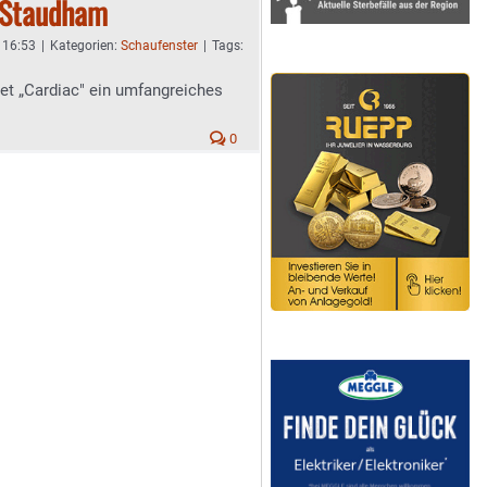
 Staudham
- 16:53
|
Kategorien:
Schaufenster
|
Tags:
 „Cardiac" ein umfangreiches
0