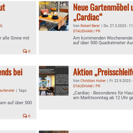
ut
Neue Gartenmöbel 
„Cardiac“
ll
,
Von
Robert Berer
|
Do. 27.3.2025 - 1
STAUDHAM / PR
 alle Sinne mit
Am kommenden Wochenende: 
auf über 500 Quadratmeter Au
0
nds bei
Aktion „Preisschleif
Von
Christian Huber
|
Fr. 22.9.2023 -
STAUDHAM / PR
aufenster
|
Tags:
„Cardiac - Besonderes für Hau
am Marktsonntag ab 12 Uhr ge
am auf über 500
0