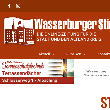
Skip
Facebook
Instagram
to
content
Aktuell
Rubriken
Kontakt
S