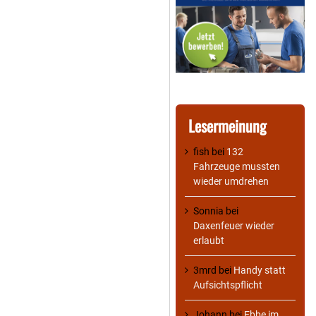
Lesermeinung
fish
bei
132
Fahrzeuge mussten
wieder umdrehen
Sonnia
bei
Daxenfeuer wieder
erlaubt
3mrd
bei
Handy statt
Aufsichtspflicht
Johann
bei
Ebbe im