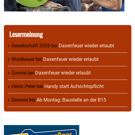
Lesermeinung
Gesellschaft 2026
bei
Daxenfeuer wieder erlaubt
Woidbauer
bei
Daxenfeuer wieder erlaubt
Sonnia
bei
Daxenfeuer wieder erlaubt
Heinz Peter
bei
Handy statt Aufsichtspflicht
Simone
bei
Ab Montag: Baustelle an der B15