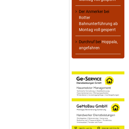
Der Anmerker
bei
Rotter
Bahnunterführung ab
Montag voll gesperrt
Durchruf
bei
Hoppala,
angefahren