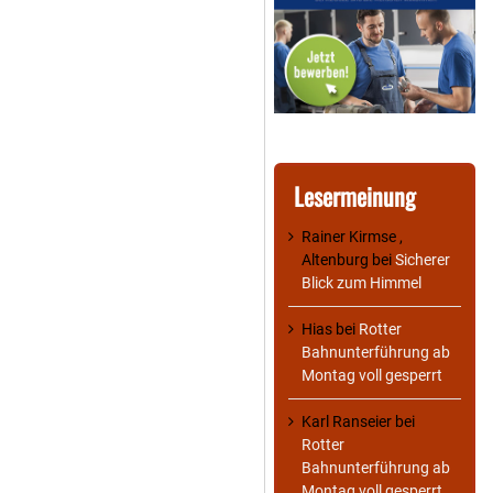
Lesermeinung
Rainer Kirmse ,
Altenburg
bei
Sicherer
Blick zum Himmel
Hias
bei
Rotter
Bahnunterführung ab
Montag voll gesperrt
Karl Ranseier
bei
Rotter
Bahnunterführung ab
Montag voll gesperrt