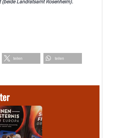
t (beide Landratsamt Rosenheim).
teilen
teilen
ter