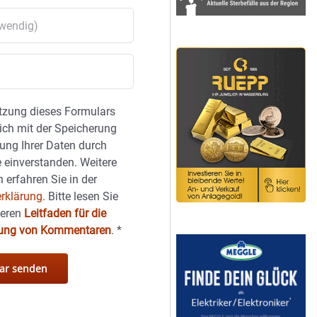
tzung dieses Formulars
sich mit der Speicherung
ung Ihrer Daten durch
 einverstanden. Weitere
 erfahren Sie in der
rklärung.
Bitte lesen Sie
seren
Leitfaden für die
hung von Kommentaren
.
*