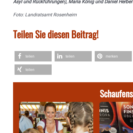
Asyl und Rückführungen), Maria König und Daniel Herber
Foto: Landratsamt Rosenheim
Teilen Sie diesen Beitrag!
teilen
teilen
merken
teilen
Schaufens