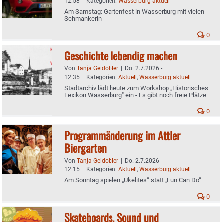
12:58
|
Kategorien:
Wasserburg aktuell
Am Samstag: Gartenfest in Wasserburg mit vielen
Schmankerln
0
Geschichte lebendig machen
Von
Tanja Geidobler
|
Do. 2.7.2026 -
12:35
|
Kategorien:
Aktuell
,
Wasserburg aktuell
Stadtarchiv lädt heute zum Workshop „Historisches
Lexikon Wasserburg" ein - Es gibt noch freie Plätze
0
Programmänderung im Attler
Biergarten
Von
Tanja Geidobler
|
Do. 2.7.2026 -
12:15
|
Kategorien:
Aktuell
,
Wasserburg aktuell
Am Sonntag spielen „Ukelites“ statt „Fun Can Do“
0
Skateboards, Sound und