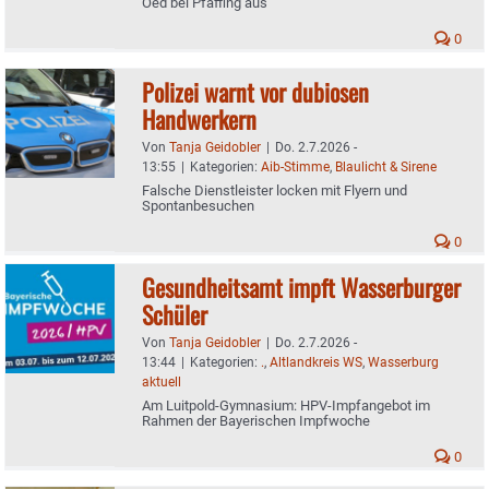
Oed bei Pfaffing aus
0
Polizei warnt vor dubiosen
Handwerkern
Von
Tanja Geidobler
|
Do. 2.7.2026 -
13:55
|
Kategorien:
Aib-Stimme
,
Blaulicht & Sirene
Falsche Dienstleister locken mit Flyern und
Spontanbesuchen
0
Gesundheitsamt impft Wasserburger
Schüler
Von
Tanja Geidobler
|
Do. 2.7.2026 -
13:44
|
Kategorien:
.
,
Altlandkreis WS
,
Wasserburg
aktuell
Am Luitpold-Gymnasium: HPV-Impfangebot im
Rahmen der Bayerischen Impfwoche
0