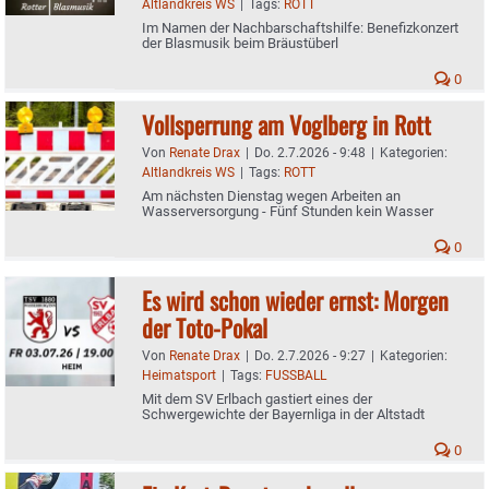
Altlandkreis WS
|
Tags:
ROTT
Im Namen der Nachbarschaftshilfe: Benefizkonzert
der Blasmusik beim Bräustüberl
0
Vollsperrung am Voglberg in Rott
Von
Renate Drax
|
Do. 2.7.2026 - 9:48
|
Kategorien:
Altlandkreis WS
|
Tags:
ROTT
Am nächsten Dienstag wegen Arbeiten an
Wasserversorgung - Fünf Stunden kein Wasser
0
Es wird schon wieder ernst: Morgen
der Toto-Pokal
Von
Renate Drax
|
Do. 2.7.2026 - 9:27
|
Kategorien:
Heimatsport
|
Tags:
FUSSBALL
Mit dem SV Erlbach gastiert eines der
Schwergewichte der Bayernliga in der Altstadt
0