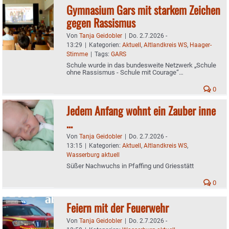
Gymnasium Gars mit starkem Zeichen
gegen Rassismus
Von
Tanja Geidobler
|
Do. 2.7.2026 -
13:29
|
Kategorien:
Aktuell
,
Altlandkreis WS
,
Haager-
Stimme
|
Tags:
GARS
Schule wurde in das bundesweite Netzwerk „Schule
ohne Rassismus - Schule mit Courage“
aufgenommen
0
Jedem Anfang wohnt ein Zauber inne
…
Von
Tanja Geidobler
|
Do. 2.7.2026 -
13:15
|
Kategorien:
Aktuell
,
Altlandkreis WS
,
Wasserburg aktuell
Süßer Nachwuchs in Pfaffing und Griesstätt
0
Feiern mit der Feuerwehr
Von
Tanja Geidobler
|
Do. 2.7.2026 -