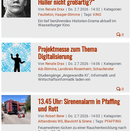
Hüller nicht großartig?“
Von
Renate Drax
|
Do. 2.7.2026 - 14:32
|
Kategorien:
Feuilleton
,
Haager-Stimme
|
Tags:
KINO
Ein tief berührendes Historien-Drama aktuell im
Wasserburger Kino
0
Projektmesse zum Thema
Digitalisierung
Von
Renate Drax
|
Do. 2.7.2026 - 14:06
|
Kategorien:
Aib-Stimme
,
Landkreis Rosenheim
,
Schaufenster
Studiengänge „Angewandte KI", Informatik und
Wirtschaftsinformatik laden ein
0
13.45 Uhr: Sirenenalarm in Pfaffing
und Rott
Von
Robert Berer
|
Do. 2.7.2026 - 14:03
|
Kategorien:
Altlandkreis WS
,
Blaulicht & Sirene
|
Tags:
PFAFFING
Feuerwehren rücken zu einer Rauchentwicklung nach