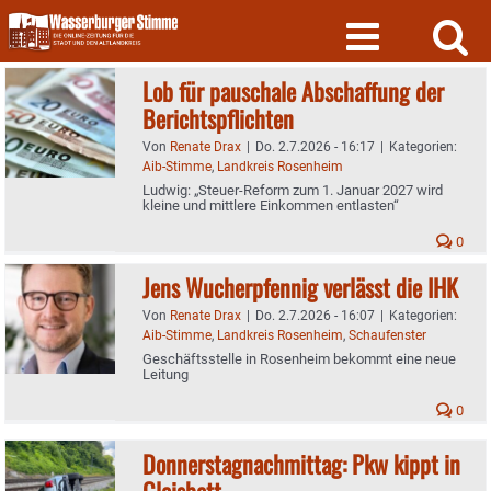
Skip
to
content
Lob für pauschale Abschaffung der
Berichtspflichten
Von
Renate Drax
|
Do. 2.7.2026 - 16:17
|
Kategorien:
Aib-Stimme
,
Landkreis Rosenheim
Ludwig: „Steuer-Reform zum 1. Januar 2027 wird
kleine und mittlere Einkommen entlasten“
0
Jens Wucherpfennig verlässt die IHK
Von
Renate Drax
|
Do. 2.7.2026 - 16:07
|
Kategorien:
Aib-Stimme
,
Landkreis Rosenheim
,
Schaufenster
Geschäftsstelle in Rosenheim bekommt eine neue
Leitung
0
Donnerstagnachmittag: Pkw kippt in
Gleisbett