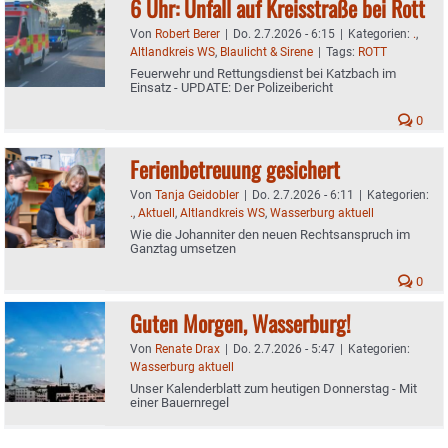
6 Uhr: Unfall auf Kreisstraße bei Rott
Von
Robert Berer
|
Do. 2.7.2026 - 6:15
|
Kategorien:
.
,
Altlandkreis WS
,
Blaulicht & Sirene
|
Tags:
ROTT
Feuerwehr und Rettungsdienst bei Katzbach im
Einsatz - UPDATE: Der Polizeibericht
0
Ferienbetreuung gesichert
Von
Tanja Geidobler
|
Do. 2.7.2026 - 6:11
|
Kategorien:
.
,
Aktuell
,
Altlandkreis WS
,
Wasserburg aktuell
Wie die Johanniter den neuen Rechtsanspruch im
Ganztag umsetzen
0
Guten Morgen, Wasserburg!
Von
Renate Drax
|
Do. 2.7.2026 - 5:47
|
Kategorien:
Wasserburg aktuell
Unser Kalenderblatt zum heutigen Donnerstag - Mit
einer Bauernregel