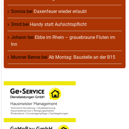
Sonnia
bei
Daxenfeuer wieder erlaubt
3mrd
bei
Handy statt Aufsichtspflicht
Johann
bei
Ebbe im Rhein – grauebraune Fluten im
Inn
Munner Benne
bei
Ab Montag: Baustelle an der B15