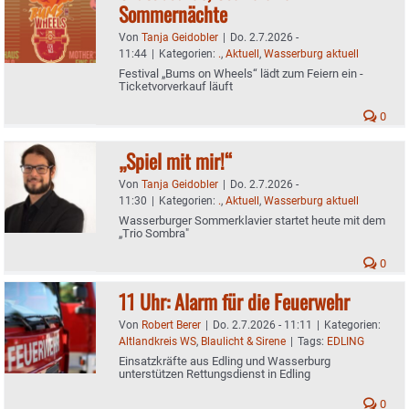
Sommernächte
Von
Tanja Geidobler
|
Do. 2.7.2026 -
11:44
|
Kategorien:
.
,
Aktuell
,
Wasserburg aktuell
Festival „Bums on Wheels“ lädt zum Feiern ein -
Ticketvorverkauf läuft
0
„Spiel mit mir!“
Von
Tanja Geidobler
|
Do. 2.7.2026 -
11:30
|
Kategorien:
.
,
Aktuell
,
Wasserburg aktuell
Wasserburger Sommerklavier startet heute mit dem
„Trio Sombra"
0
11 Uhr: Alarm für die Feuerwehr
Von
Robert Berer
|
Do. 2.7.2026 - 11:11
|
Kategorien:
Altlandkreis WS
,
Blaulicht & Sirene
|
Tags:
EDLING
Einsatzkräfte aus Edling und Wasserburg
unterstützen Rettungsdienst in Edling
0