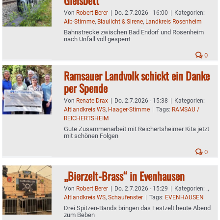
Von
Robert Berer
|
Do. 2.7.2026 - 16:00
|
Kategorien:
Aib-Stimme
,
Blaulicht & Sirene
,
Landkreis Rosenheim
Bahnstrecke zwischen Bad Endorf und Rosenheim
nach Unfall voll gesperrt
0
Ramsauer Landvolk schickt ein Danke
per Spende
Von
Renate Drax
|
Do. 2.7.2026 - 15:38
|
Kategorien:
Altlandkreis WS
,
Haager-Stimme
|
Tags:
RAMSAU /
REICHERTSHEIM
Gute Zusammenarbeit mit Reichertsheimer Kita jetzt
mit schönen Folgen
0
„Bierzelt-Brass“ in Evenhausen
Von
Robert Berer
|
Do. 2.7.2026 - 15:29
|
Kategorien:
.
,
Altlandkreis WS
,
Schaufenster
|
Tags:
EVENHAUSEN
Drei Spitzen-Bands bringen das Festzelt heute Abend
zum Beben