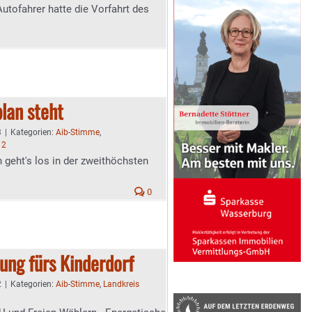
utofahrer hatte die Vorfahrt des
plan steht
3
|
Kategorien:
Aib-Stimme
,
 2
geht's los in der zweithöchsten
0
ung fürs Kinderdorf
2
|
Kategorien:
Aib-Stimme
,
Landkreis