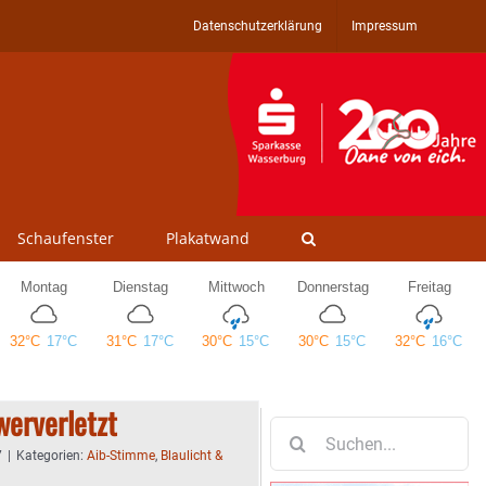
Datenschutzerklärung
Impressum
Schaufenster
Plakatwand
werverletzt
Suche
nach:
7
|
Kategorien:
Aib-Stimme
,
Blaulicht &