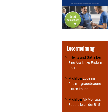
Lesermeinung
I.Heinz und Gatte
bei
Eine Ära ist zu Ende in
Rott
Michl
bei
Ebbe im
Rhein – grauebraune
Fluten im Inn
Michl
bei
Ab Montag:
Baustelle an der B15