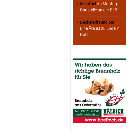
Michl
bei
Ab Montag:
Baustelle an der B15
Bäckereifreund
bei
Eine Ära ist zu Ende in
Rott