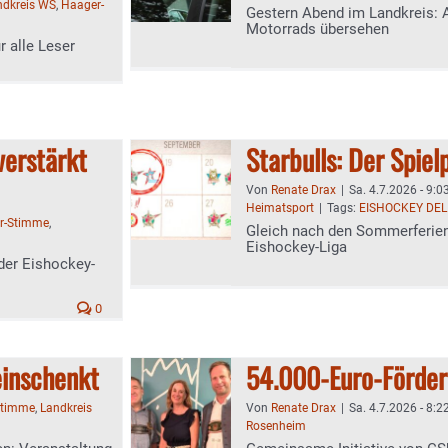
ndkreis WS
,
Haager-
Gestern Abend im Landkreis: A
Motorrads übersehen
r alle Leser
verstärkt
Starbulls: Der Spiel
Von
Renate Drax
|
Sa. 4.7.2026 - 9:0
Heimatsport
|
Tags:
EISHOCKEY DEL
r-Stimme
,
Gleich nach den Sommerferien 
Eishockey-Liga
 der Eishockey-
0
einschenkt
54.000-Euro-Förder
Stimme
,
Landkreis
Von
Renate Drax
|
Sa. 4.7.2026 - 8:2
Rosenheim