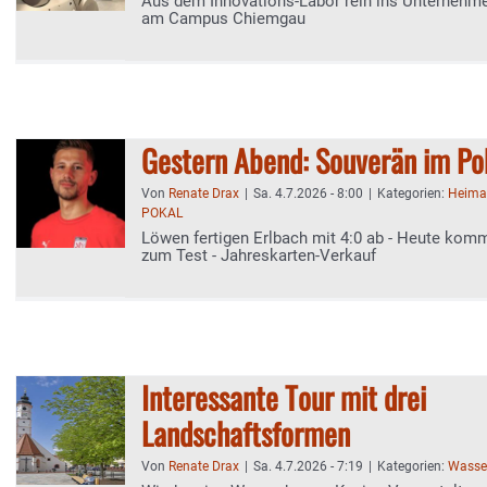
Aus dem Innovations-Labor rein ins Unternehme
am Campus Chiemgau
Gestern Abend: Souverän im P
Von
Renate Drax
|
Sa. 4.7.2026 - 8:00
|
Kategorien:
Heima
POKAL
Löwen fertigen Erlbach mit 4:0 ab - Heute kom
zum Test - Jahreskarten-Verkauf
Interessante Tour mit drei
Landschaftsformen
Von
Renate Drax
|
Sa. 4.7.2026 - 7:19
|
Kategorien:
Wasser