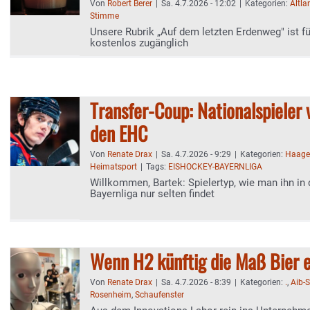
Von
Robert Berer
|
Sa. 4.7.2026 - 12:02
|
Kategorien:
Altla
Stimme
Unsere Rubrik „Auf dem letzten Erdenweg" ist fü
kostenlos zugänglich
Transfer-Coup: Nationalspieler 
den EHC
Von
Renate Drax
|
Sa. 4.7.2026 - 9:29
|
Kategorien:
Haage
Heimatsport
|
Tags:
EISHOCKEY-BAYERNLIGA
Willkommen, Bartek: Spielertyp, wie man ihn in
Bayernliga nur selten findet
Wenn H2 künftig die Maß Bier 
Von
Renate Drax
|
Sa. 4.7.2026 - 8:39
|
Kategorien:
.
,
Aib-
Rosenheim
,
Schaufenster