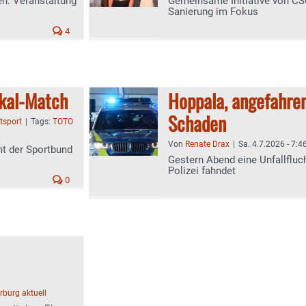
n: Veranstaltung
Gemeinsame Initiative von CS
Sanierung im Fokus
4
okal-Match
Hoppala, angefahren
Schaden
tsport
|
Tags:
TOTO
Von
Renate Drax
|
Sa. 4.7.2026 - 7:4
mt der Sportbund
Gestern Abend eine Unfallfluch
Polizei fahndet
0
burg aktuell