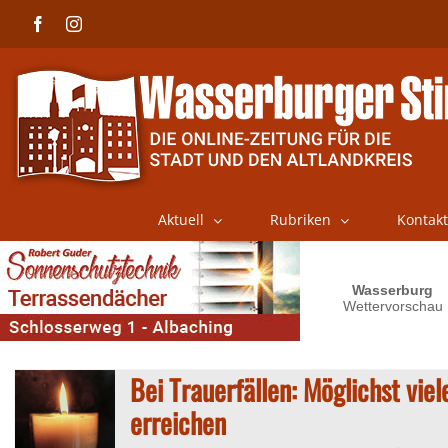
Skip
Facebook
Instagram
to
content
Aktuell
Rubriken
Kontakt
Bei Trauerfällen: Möglichst vie
erreichen