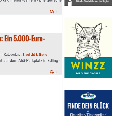
U und Freien Wählern - Energetische
0
: Ein 5.000-Euro-
6
|
Kategorien:
.
,
Blaulicht & Sirene
t auf dem Aldi-Parkplatz in Edling -
0